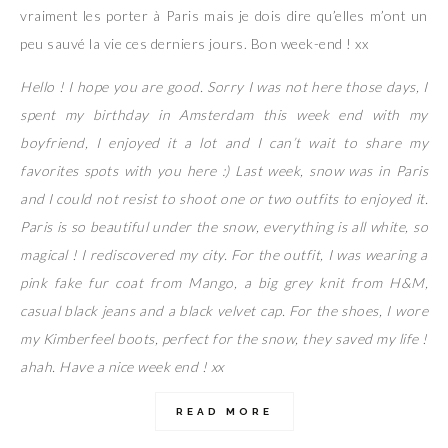
vraiment les porter à Paris mais je dois dire qu’elles m’ont un
peu sauvé la vie ces derniers jours. Bon week-end ! xx
Hello ! I hope you are good. Sorry I was not here those days, I
spent my birthday in Amsterdam this week end with my
boyfriend, I enjoyed it a lot and I can’t wait to share my
favorites spots with you here :) Last week, snow was in Paris
and I could not resist to shoot one or two outfits to enjoyed it.
Paris is so beautiful under the snow, everything is all white, so
magical ! I rediscovered my city. For the outfit, I was wearing a
pink fake fur coat from Mango, a big grey knit from H&M,
casual black jeans and a black velvet cap. For the shoes, I wore
my Kimberfeel boots, perfect for the snow, they saved my life !
ahah. Have a nice week end ! xx
READ MORE