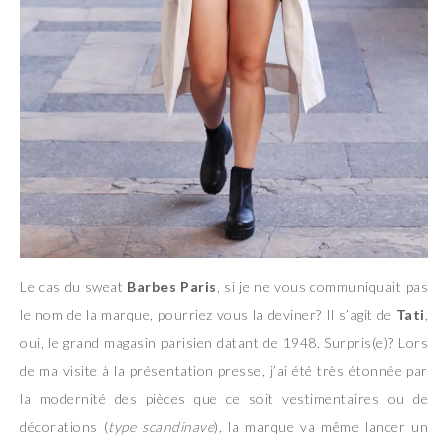
Le cas du sweat
Barbes Paris
, si je ne vous communiquait pas
le nom de la marque, pourriez vous la deviner? Il s’agit de
Tati
,
oui, le grand magasin parisien datant de 1948. Surpris(e)? Lors
de ma visite à la présentation presse, j’ai été très étonnée par
la modernité des pièces que ce soit vestimentaires ou de
décorations (
type scandinave
), la marque va même lancer un