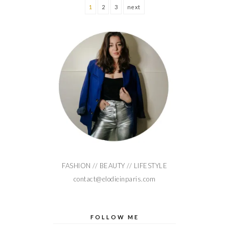
1
2
3
next
FASHION // BEAUTY // LIFESTYLE
contact@elodieinparis.com
FOLLOW ME