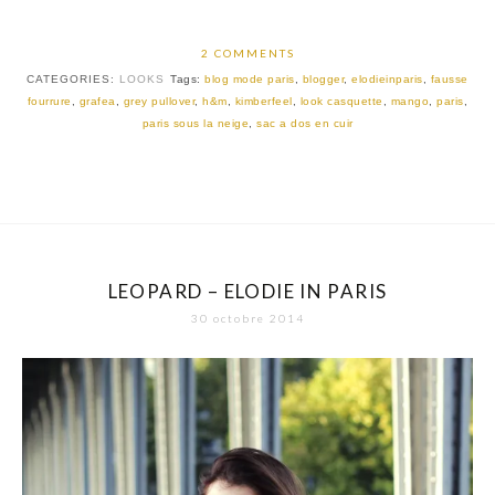
2 COMMENTS
CATEGORIES:
LOOKS
Tags:
blog mode paris
,
blogger
,
elodieinparis
,
fausse
fourrure
,
grafea
,
grey pullover
,
h&m
,
kimberfeel
,
look casquette
,
mango
,
paris
,
paris sous la neige
,
sac a dos en cuir
LEOPARD – ELODIE IN PARIS
30 octobre 2014