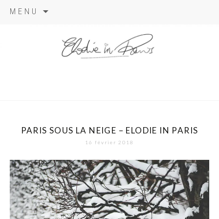
Aller
MENU
au
contenu
elodie in
paris
PARIS SOUS LA NEIGE – ELODIE IN PARIS
16 février 2018