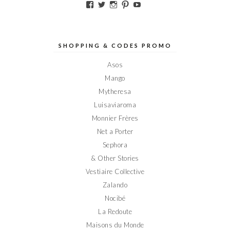
Voir
Voir
Voir
Voir
Voir
le
le
le
le
le
profil
profil
profil
profil
profil
de
de
de
de
de
Elodieinparis
Elodieinparis
Elodieinparis
Elodieinparis
Elodieinparis
sur
sur
sur
sur
sur
SHOPPING & CODES PROMO
Facebook
Twitter
Instagram
Pinterest
YouTube
Asos
Mango
Mytheresa
Luisaviaroma
Monnier Frères
Net a Porter
Sephora
& Other Stories
Vestiaire Collective
Zalando
Nocibé
La Redoute
Maisons du Monde