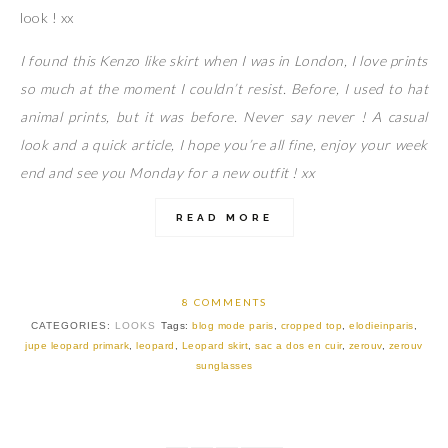
look ! xx
I found this Kenzo like skirt when I was in London, I love prints
so much at the moment I couldn’t resist. Before, I used to hat
animal prints, but it was before. Never say never ! A casual
look and a quick article, I hope you’re all fine, enjoy your week
end and see you Monday for a new outfit ! xx
READ MORE
8 COMMENTS
CATEGORIES:
LOOKS
Tags:
blog mode paris
,
cropped top
,
elodieinparis
,
jupe leopard primark
,
leopard
,
Leopard skirt
,
sac a dos en cuir
,
zerouv
,
zerouv
sunglasses