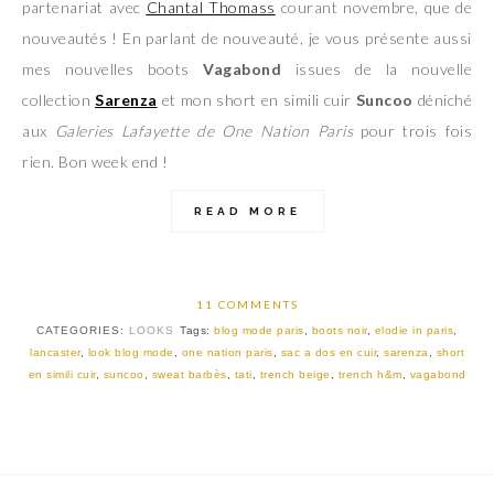
partenariat avec
Chantal Thomass
courant novembre, que de
nouveautés ! En parlant de nouveauté, je vous présente aussi
mes nouvelles boots
Vagabond
issues de la nouvelle
collection
Sarenza
et mon short en simili cuir
Suncoo
déniché
aux
Galeries Lafayette de One Nation Paris
pour trois fois
rien. Bon week end !
READ MORE
11 COMMENTS
CATEGORIES:
LOOKS
Tags:
blog mode paris
,
boots noir
,
elodie in paris
,
lancaster
,
look blog mode
,
one nation paris
,
sac a dos en cuir
,
sarenza
,
short
en simili cuir
,
suncoo
,
sweat barbès
,
tati
,
trench beige
,
trench h&m
,
vagabond