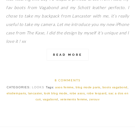
fav boots from Vagabond and my Schott leather perfecto. I
chose to take my backpack from Lancaster with me, it’s really
useful to take my camera. Let me introduce you my new iPhone
case from The Kase, I did the design by myself it’s unique and I
love it ! xx
READ MORE
8 COMMENTS
CATEGORIES:
LOOKS
Tags:
asos femme
,
blog mode paris
,
boots vagabond
,
elodieinparis
,
lancaster
,
look blog mode
,
robe asos
,
robe leopard
,
sac a dos en
cuir
,
vagabond
,
vetements femme
,
zerouv