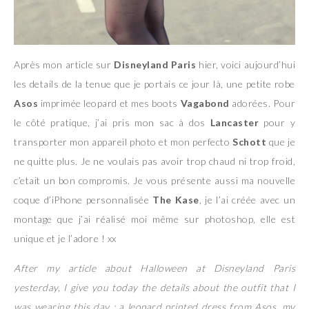
Après mon article sur
Disneyland Paris
hier, voici aujourd’hui
les details de la tenue que je portais ce jour là, une petite robe
Asos
imprimée leopard et mes boots
Vagabond
adorées. Pour
le côté pratique, j’ai pris mon sac à dos
Lancaster
pour y
transporter mon appareil photo et mon perfecto
Schott
que je
ne quitte plus. Je ne voulais pas avoir trop chaud ni trop froid,
c’etait un bon compromis. Je vous présente aussi ma nouvelle
coque d’iPhone personnalisée
The Kase
, je l’ai créée avec un
montage que j’ai réalisé moi même sur photoshop, elle est
unique et je l’adore ! xx
After my article about Halloween at Disneyland Paris
yesterday, I give you today the details about the outfit that I
was wearing this day : a leopard printed dress from Asos, my