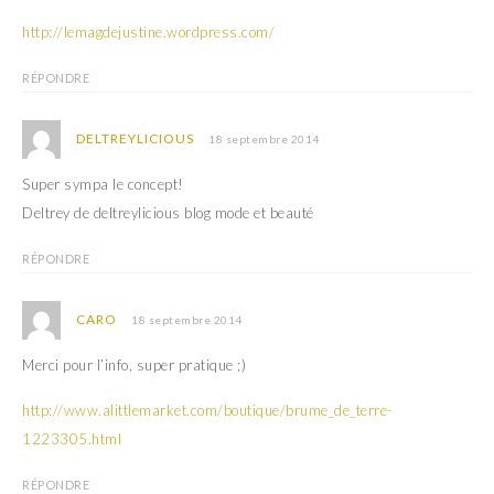
http://lemagdejustine.wordpress.com/
RÉPONDRE
DELTREYLICIOUS
18 septembre 2014
Super sympa le concept!
Deltrey de deltreylicious blog mode et beauté
RÉPONDRE
CARO
18 septembre 2014
Merci pour l’info, super pratique ;)
http://www.alittlemarket.com/boutique/brume_de_terre-
1223305.html
RÉPONDRE