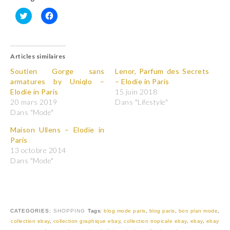
C
C
l
l
i
i
q
q
u
u
Articles similaires
e
e
z
z
p
p
Soutien Gorge sans
Lenor, Parfum des Secrets
o
o
armatures by Uniqlo –
– Elodie in Paris
u
u
r
r
Elodie in Paris
15 juin 2018
p
p
20 mars 2019
Dans "Lifestyle"
a
a
r
r
Dans "Mode"
t
t
a
a
Maison Ullens – Elodie in
g
g
e
e
Paris
r
r
13 octobre 2014
s
s
u
u
Dans "Mode"
r
r
T
F
w
a
i
c
t
e
t
b
e
o
r
o
CATEGORIES:
SHOPPING
Tags:
blog mode paris
,
blog paris
,
bon plan mode
,
(
k
collection ebay
,
collection graphique ebay
,
collection tropicale ebay
,
ebay
,
ebay
o
(