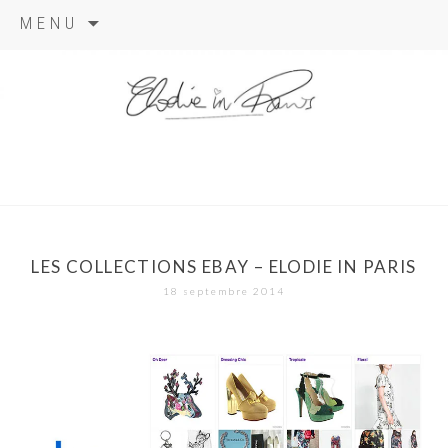
Aller
MENU
au
contenu
elodie in
paris
LES COLLECTIONS EBAY – ELODIE IN PARIS
18 septembre 2014