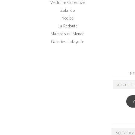
Vestiaire Collective
Zalando
Nocibé
La Redoute
Maisons du Monde
Galeries Lafayette
S
ADRESSE
EMAIL
ARCHIVES