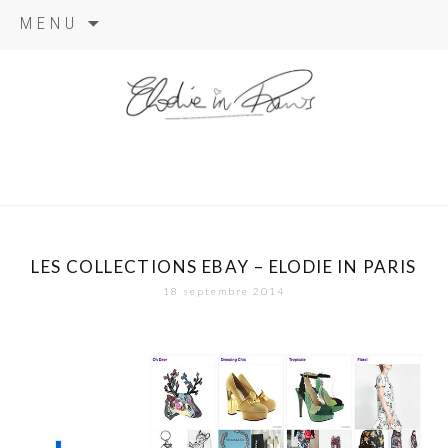
Aller
MENU
au
contenu
elodie in
paris
LES COLLECTIONS EBAY – ELODIE IN PARIS
18 septembre 2014