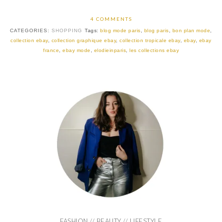
4 COMMENTS
CATEGORIES:
SHOPPING
Tags:
blog mode paris
,
blog paris
,
bon plan mode
,
collection ebay
,
collection graphique ebay
,
collection tropicale ebay
,
ebay
,
ebay
france
,
ebay mode
,
elodieinparis
,
les collections ebay
FASHION // BEAUTY // LIFESTYLE