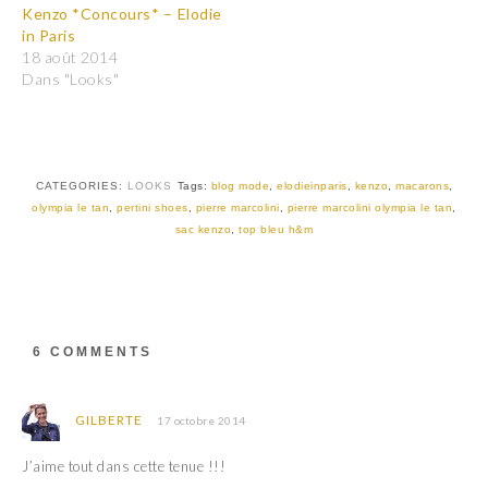
a
a
Kenzo *Concours* – Elodie
g
g
e
e
in Paris
r
r
18 août 2014
s
s
u
u
Dans "Looks"
r
r
T
F
w
a
i
c
t
e
t
b
e
o
r
o
CATEGORIES:
LOOKS
Tags:
blog mode
,
elodieinparis
,
kenzo
,
macarons
,
(
k
olympia le tan
,
pertini shoes
,
pierre marcolini
,
pierre marcolini olympia le tan
,
o
(
u
o
sac kenzo
,
top bleu h&m
v
u
r
v
e
r
d
e
a
d
n
a
s
n
u
s
6 COMMENTS
n
u
e
n
n
e
o
n
u
o
GILBERTE
17 octobre 2014
v
u
e
v
l
e
J’aime tout dans cette tenue !!!
l
l
e
l