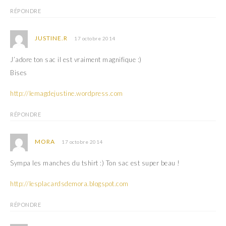
f
e
e
f
RÉPONDRE
n
e
ê
n
t
ê
r
t
JUSTINE.R
17 octobre 2014
e
r
)
e
)
J’adore ton sac il est vraiment magnifique :)
Bises
http://lemagdejustine.wordpress.com
RÉPONDRE
MORA
17 octobre 2014
Sympa les manches du tshirt :) Ton sac est super beau !
http://lesplacardsdemora.blogspot.com
RÉPONDRE