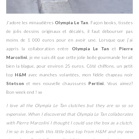
J’adore les minaudières
Olympia Le Tan
. Façon books, tissées
de jolis dessins originaux et décalés, il faut débourser pas
moins de 1 000 euros pour en avoir une. Lorsque que j’ai
appris la collaboration entre
Olympia Le Tan
et
Pierre
Marcolini
, je me suis dit que cette jolie boite gourmande ferait
bien la blague, pour environ 25 euros. Côté chiffons, un petit
top
H&M
avec manches volantées, mon fidèle chapeau noir
Stetson
et mes nouvelle chaussures
Pertini
. Vous aimez?
Bon week end ! xx
I love all the Olympia Le Tan clutches but they are so so so
expensive. When I discovered that Olympia Le Tan collaborates
with Pierre Marcolini I thought I could use the box as a clutch.
I’m so in love with this little blue top from H&M and my new