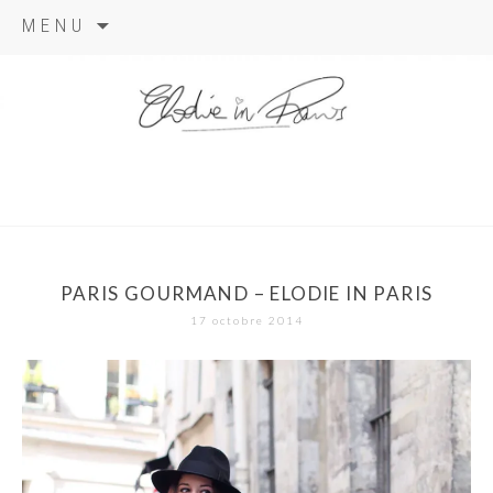
Aller
MENU
au
contenu
elodie in
paris
PARIS GOURMAND – ELODIE IN PARIS
17 octobre 2014