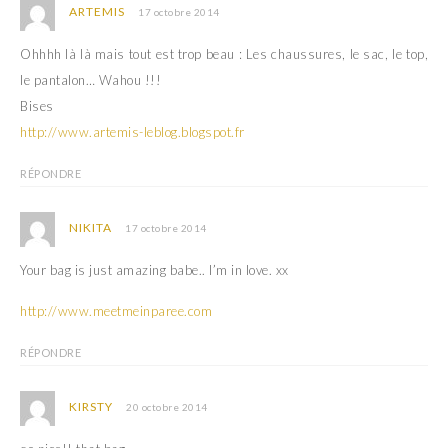
ARTEMIS
17 octobre 2014
Ohhhh là là mais tout est trop beau : Les chaussures, le sac, le top,
le pantalon… Wahou !!!
Bises
http://www.artemis-leblog.blogspot.fr
RÉPONDRE
NIKITA
17 octobre 2014
Your bag is just amazing babe.. I’m in love. xx
http://www.meetmeinparee.com
RÉPONDRE
KIRSTY
20 octobre 2014