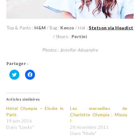
Top & Pants :
H&M
/ Bag :
Kenzo
/ Hat :
Stetson via Headict
/ Shoes :
Pertini
Photos : Jennifer Alexandre
Partager :
C
C
l
l
i
i
q
q
u
u
Articles similaires
e
e
z
z
p
p
Hôtel Olympia – Elodie in
Les merveilles de
o
o
Paris
Charlotte Olympia : Miaou
u
u
r
r
19 juin 2016
!
p
p
Dans "Looks"
28 novembre 2011
a
a
r
r
Dans "Mode"
t
t