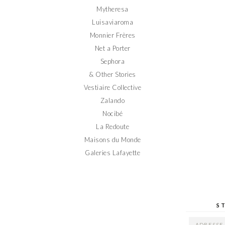
Mytheresa
Luisaviaroma
Monnier Frères
Net a Porter
Sephora
& Other Stories
Vestiaire Collective
Zalando
Nocibé
La Redoute
Maisons du Monde
Galeries Lafayette
S
ADRESSE