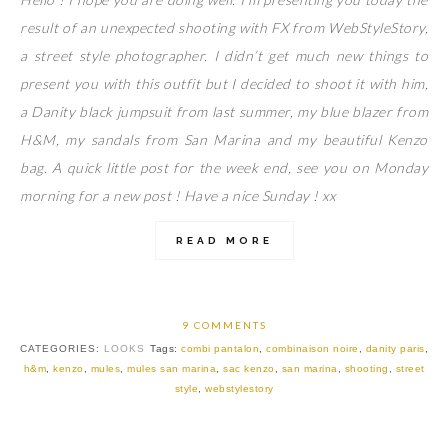
result of an unexpected shooting with FX from WebStyleStory,
a street style photographer. I didn’t get much new things to
present you with this outfit but I decided to shoot it with him,
a Danity black jumpsuit from last summer, my blue blazer from
H&M, my sandals from San Marina and my beautiful Kenzo
bag. A quick little post for the week end, see you on Monday
morning for a new post ! Have a nice Sunday ! xx
READ MORE
9 COMMENTS
CATEGORIES:
LOOKS
Tags:
combi pantalon
,
combinaison noire
,
danity paris
,
h&m
,
kenzo
,
mules
,
mules san marina
,
sac kenzo
,
san marina
,
shooting
,
street
style
,
webstylestory