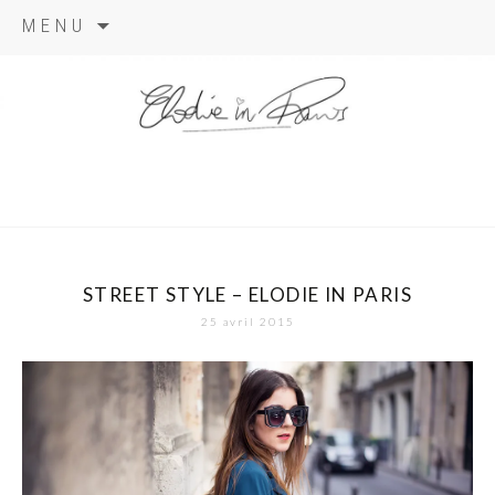
Aller
MENU
au
contenu
elodie in
paris
STREET STYLE – ELODIE IN PARIS
25 avril 2015