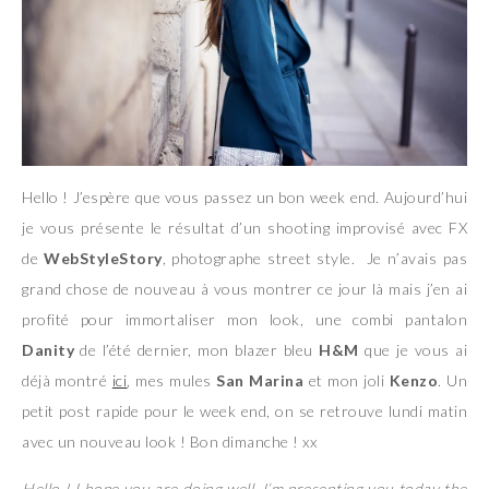
Hello ! J’espère que vous passez un bon week end. Aujourd’hui
je vous présente le résultat d’un shooting improvisé avec FX
de
WebStyleStory
, photographe street style. Je n’avais pas
grand chose de nouveau à vous montrer ce jour là mais j’en ai
profité pour immortaliser mon look, une combi pantalon
Danity
de l’été dernier, mon blazer bleu
H&M
que je vous ai
déjà montré
ici
, mes mules
San Marina
et mon joli
Kenzo
. Un
petit post rapide pour le week end, on se retrouve lundi matin
avec un nouveau look ! Bon dimanche ! xx
Hello ! I hope you are doing well. I’m presenting you today the