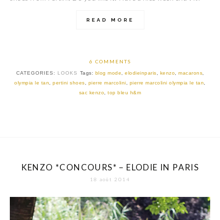
READ MORE
6 COMMENTS
CATEGORIES:
LOOKS
Tags:
blog mode
,
elodieinparis
,
kenzo
,
macarons
,
olympia le tan
,
pertini shoes
,
pierre marcolini
,
pierre marcolini olympia le tan
,
sac kenzo
,
top bleu h&m
KENZO *CONCOURS* – ELODIE IN PARIS
18 août 2014