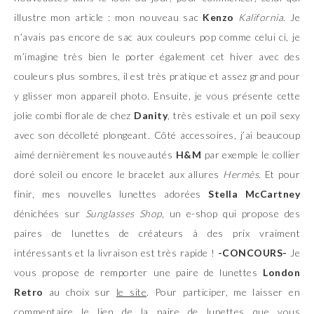
illustre mon article : mon nouveau sac
Kenzo
Kalifornia
. Je
n’avais pas encore de sac aux couleurs pop comme celui ci, je
m’imagine très bien le porter également cet hiver avec des
couleurs plus sombres, il est très pratique et assez grand pour
y glisser mon appareil photo. Ensuite, je vous présente cette
jolie combi florale de chez
Danity
, très estivale et un poil sexy
avec son décolleté plongeant. Côté accessoires, j’ai beaucoup
aimé dernièrement les nouveautés
H&M
par exemple le collier
doré soleil ou encore le bracelet aux allures
Hermès
. Et pour
finir, mes nouvelles lunettes adorées
Stella McCartney
dénichées sur
Sunglasses Shop
, un e-shop qui propose des
paires de lunettes de créateurs à des prix vraiment
intéressants et la livraison est très rapide !
-CONCOURS-
Je
vous propose de remporter une paire de lunettes
London
Retro
au choix sur
le site
. Pour participer, me laisser en
commentaire le lien de la paire de lunettes que vous