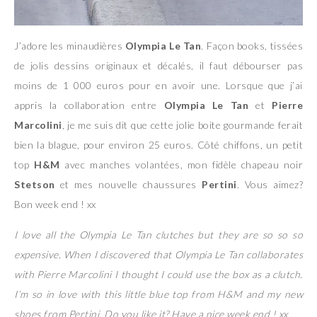
J’adore les minaudières
Olympia Le Tan
. Façon books, tissées
de jolis dessins originaux et décalés, il faut débourser pas
moins de 1 000 euros pour en avoir une. Lorsque que j’ai
appris la collaboration entre
Olympia Le Tan
et
Pierre
Marcolini
, je me suis dit que cette jolie boite gourmande ferait
bien la blague, pour environ 25 euros. Côté chiffons, un petit
top
H&M
avec manches volantées, mon fidèle chapeau noir
Stetson
et mes nouvelle chaussures
Pertini
. Vous aimez?
Bon week end ! xx
I love all the Olympia Le Tan clutches but they are so so so
expensive. When I discovered that Olympia Le Tan collaborates
with Pierre Marcolini I thought I could use the box as a clutch.
I’m so in love with this little blue top from H&M and my new
shoes from Pertini. Do you like it? Have a nice week end ! xx