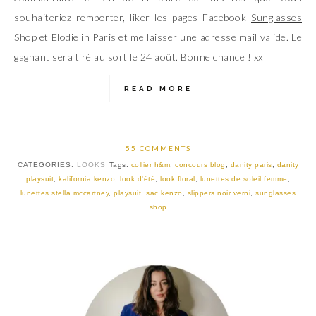
souhaiteriez remporter, liker les pages Facebook
Sunglasses
Shop
et
Elodie in Paris
et me laisser une adresse mail valide. Le
gagnant sera tiré au sort le 24 août. Bonne chance ! xx
READ MORE
55 COMMENTS
CATEGORIES:
LOOKS
Tags:
collier h&m
,
concours blog
,
danity paris
,
danity
playsuit
,
kalifornia kenzo
,
look d'été
,
look floral
,
lunettes de soleil femme
,
lunettes stella mccartney
,
playsuit
,
sac kenzo
,
slippers noir verni
,
sunglasses
shop