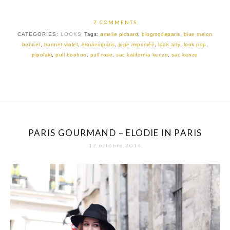
7 COMMENTS
CATEGORIES:
LOOKS
Tags:
amelie pichard
,
blogmodeparis
,
blue melon
bonnet
,
bonnet violet
,
elodieinparis
,
jupe imprimée
,
look arty
,
look pop
,
pipolaki
,
pull boohoo
,
pull rose
,
sac kalifornia kenzo
,
sac kenzo
PARIS GOURMAND – ELODIE IN PARIS
17 octobre 2014