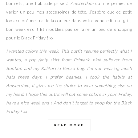
bonnets, une habitude prise à
Amsterdam
qui me permet de
varier un peu mes accessoires de tête. J’espère que ce petit
look coloré mettra de la couleur dans votre vendredi tout gris,
bon week end ! Et n’oubliez pas de faire un peu de shopping
pour le Black Friday ! xx
I wanted colors this week. This outfit resume perfectly what I
wanted, a pop /arty skirt from Primark, pink pullover from
Boohoo and my Kalifornia Kenzo bag. I’m not wearing much
hats these days, I prefer beanies. I took the habits at
Amsterdam, it gives me the choice to wear something else on
my head. I hope this outfit will put some colors in your Friday,
have a nice week end ! And don’t forget to shop for the Black
Friday ! xx
READ MORE