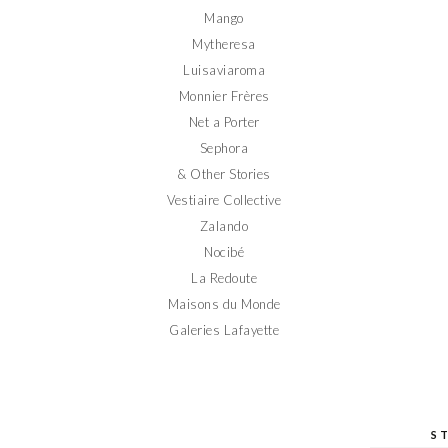
Mango
Mytheresa
Luisaviaroma
Monnier Frères
Net a Porter
Sephora
& Other Stories
Vestiaire Collective
Zalando
Nocibé
La Redoute
Maisons du Monde
Galeries Lafayette
S