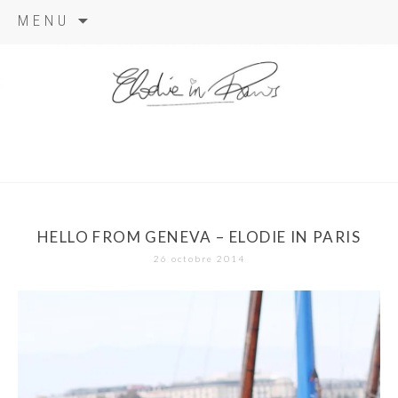
Aller
MENU
au
contenu
elodie in
paris
HELLO FROM GENEVA – ELODIE IN PARIS
26 octobre 2014