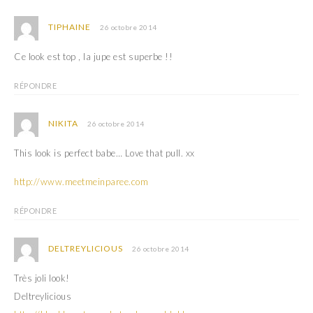
TIPHAINE
26 octobre 2014
Ce look est top , la jupe est superbe !!
RÉPONDRE
NIKITA
26 octobre 2014
This look is perfect babe… Love that pull. xx
http://www.meetmeinparee.com
RÉPONDRE
DELTREYLICIOUS
26 octobre 2014
Très joli look!
Deltreylicious