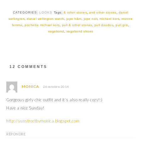
i
c
t
e
t
b
CATEGORIES:
LOOKS
Tags:
& other stories
,
and other stories
,
daniel
e
o
r
o
wellington
,
daniel wellington watch
,
jupe h&m
,
jupe noir
,
michael kors
,
montre
(
k
femme
,
pochette michael kors
,
pull & other stories
,
pull doudou
,
pull gris
,
o
(
u
o
vagabond
,
vagabond shoes
v
u
r
v
e
r
d
e
a
d
n
a
s
n
u
s
12 COMMENTS
n
u
e
n
n
e
o
n
u
o
MONICA
26 octobre 2014
v
u
e
v
l
e
Gorgeous girly chic outfit and it´s also really cozy!:)
l
l
e
l
Have a nice Sunday!
f
e
e
f
n
e
ê
n
http://sunstreetbymonica.blogspot.com
t
ê
r
t
e
r
RÉPONDRE
)
e