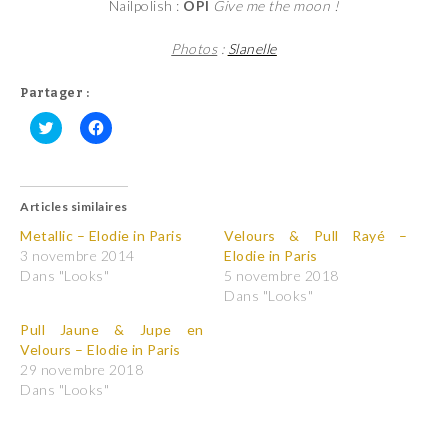
Nailpolish :
OPI
Give me the moon !
Photos
:
Slanelle
Partager :
C
C
l
l
i
i
q
q
u
u
Articles similaires
e
e
z
z
p
p
Metallic – Elodie in Paris
Velours & Pull Rayé –
o
o
3 novembre 2014
Elodie in Paris
u
u
r
r
Dans "Looks"
5 novembre 2018
p
p
Dans "Looks"
a
a
r
r
t
t
Pull Jaune & Jupe en
a
a
Velours – Elodie in Paris
g
g
e
e
29 novembre 2018
r
r
Dans "Looks"
s
s
u
u
r
r
T
F
w
a