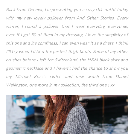
Back from Geneva, I’m presenting you a cosy chic outfit today
with my new lovely pullover from And Other Stories. Every
winter, I found a pullover that I wear everyday, everytime,
even if I got 50 of them in my dressing. I love the simplicity of
this one and it’s comfiness. I can even wear it as a dress, I think
I’ll try when I’ll find the perfect thigh boots. Some of my other
crushes before I left for Switzerland, the H&M black skirt and
geometric necklace and I haven’t had the chance to show you
my Michael Kors’s clutch and new watch from Daniel
Wellington, one more in my collection, the third one ! xx