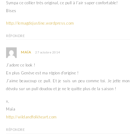
Sympa ce collier très original, ce pull à l’air super confortable!
Bises
http://lemagdejustine.wordpress.com
RÉPONDRE
MAÏA
27 octobre 2014
J’adore ce look !
En plus Genève est ma région d’origine !
J’aime beaucoup ce pull. Et je suis un peu comme toi. Je jette mon
dévolu sur un pull doudou et je ne le quitte plus de la saison !
x,
Maïa
http://wildandfolkheart.com
RÉPONDRE