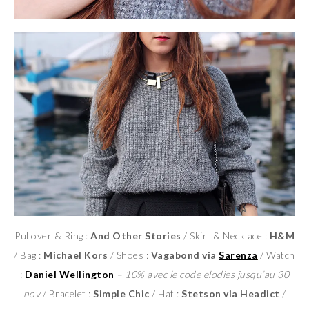
Pullover & Ring :
And Other Stories
/ Skirt & Necklace :
H&M
/ Bag :
Michael Kors
/ Shoes :
Vagabond via
Sarenza
/ Watch
:
Daniel Wellington
– 10% avec le code elodies jusqu’au 30
nov
/ Bracelet :
Simple Chic
/ Hat :
Stetson via Headict
/