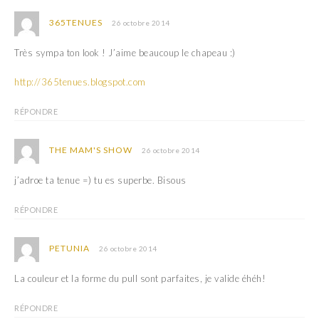
)
365TENUES
26 octobre 2014
Très sympa ton look ! J’aime beaucoup le chapeau :)
http://365tenues.blogspot.com
RÉPONDRE
THE MAM'S SHOW
26 octobre 2014
j’adroe ta tenue =) tu es superbe. Bisous
RÉPONDRE
PETUNIA
26 octobre 2014
La couleur et la forme du pull sont parfaites, je valide éhéh!
RÉPONDRE