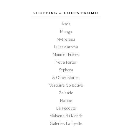
de
de
de
de
de
Elodieinparis
Elodieinparis
Elodieinparis
Elodieinparis
Elodieinparis
sur
sur
sur
sur
sur
SHOPPING & CODES PROMO
Facebook
Twitter
Instagram
Pinterest
YouTube
Asos
Mango
Mytheresa
Luisaviaroma
Monnier Frères
Net a Porter
Sephora
& Other Stories
Vestiaire Collective
Zalando
Nocibé
La Redoute
Maisons du Monde
Galeries Lafayette