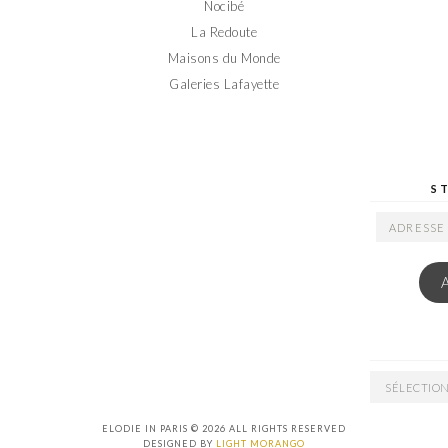
Nocibé
La Redoute
Maisons du Monde
Galeries Lafayette
S
ADRESSE
EMAIL
ARCHIVES
ELODIE IN PARIS © 2026 ALL RIGHTS RESERVED
DESIGNED BY
LIGHT MORANGO