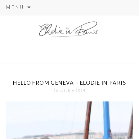
Aller
MENU
au
contenu
elodie in
paris
HELLO FROM GENEVA – ELODIE IN PARIS
26 octobre 2014