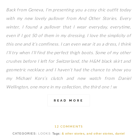
Back from Geneva, I’m presenting you a cosy chic outfit today
with my new lovely pullover from And Other Stories. Every
winter, I found a pullover that I wear everyday, everytime,
even if I got 50 of them in my dressing. I love the simplicity of
this one and it’s comfiness. I can even wear it as a dress, I think
I’ll try when I’ll find the perfect thigh boots. Some of my other
crushes before I left for Switzerland, the H&M black skirt and
geometric necklace and I haven’t had the chance to show you
my Michael Kors’s clutch and new watch from Daniel
Wellington, one more in my collection, the third one ! xx
READ MORE
12 COMMENTS
CATEGORIES:
LOOKS
Tags:
& other stories
,
and other stories
,
daniel