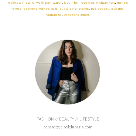
wellington
,
daniel wellington watch
,
jupe h&m
,
jupe noir
,
michael kors
,
montre
femme
,
pochette michael kors
,
pull & other stories
,
pull doudou
,
pull gris
,
vagabond
,
vagabond shoes
FASHION // BEAUTY // LIFESTYLE
contact@elodieinparis.com