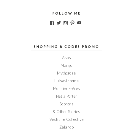
FOLLOW ME
Voir
Voir
Voir
Voir
Voir
le
le
le
le
le
profil
profil
profil
profil
profil
de
de
de
de
de
Elodieinparis
Elodieinparis
Elodieinparis
Elodieinparis
Elodieinparis
sur
sur
sur
sur
sur
SHOPPING & CODES PROMO
Facebook
Twitter
Instagram
Pinterest
YouTube
Asos
Mango
Mytheresa
Luisaviaroma
Monnier Frères
Net a Porter
Sephora
& Other Stories
Vestiaire Collective
Zalando