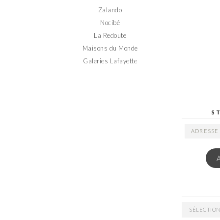
Zalando
Nocibé
La Redoute
Maisons du Monde
Galeries Lafayette
S
ADRESSE
EMAIL
ARCHIVES