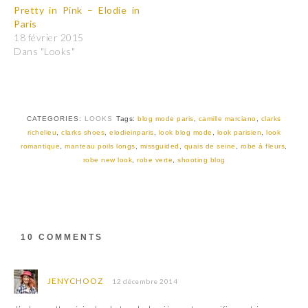
t
t
Pretty in Pink – Elodie in
a
a
Paris
g
g
e
e
18 février 2015
r
r
Dans "Looks"
s
s
u
u
r
r
T
F
w
a
i
c
t
e
t
b
CATEGORIES:
LOOKS
Tags:
blog mode paris
,
camille marciano
,
clarks
e
o
r
o
richelieu
,
clarks shoes
,
elodieinparis
,
look blog mode
,
look parisien
,
look
(
k
romantique
,
manteau poils longs
,
missguided
,
quais de seine
,
robe à fleurs
,
o
(
u
o
robe new look
,
robe verte
,
shooting blog
v
u
r
v
e
r
d
e
a
d
n
a
s
n
u
s
10 COMMENTS
n
u
e
n
n
e
o
n
u
o
JENYCHOOZ
12 décembre 2014
v
u
e
v
l
e