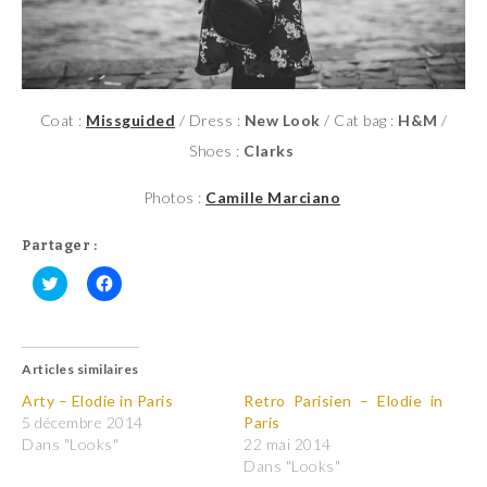
Coat :
Missguided
/ Dress :
New Look
/ Cat bag :
H&M
/
Shoes :
Clarks
Photos :
Camille Marciano
Partager :
C
C
l
l
i
i
q
q
u
u
Articles similaires
e
e
z
z
p
p
Arty – Elodie in Paris
Retro Parisien – Elodie in
o
o
5 décembre 2014
Paris
u
u
r
r
Dans "Looks"
22 mai 2014
p
p
Dans "Looks"
a
a
r
r