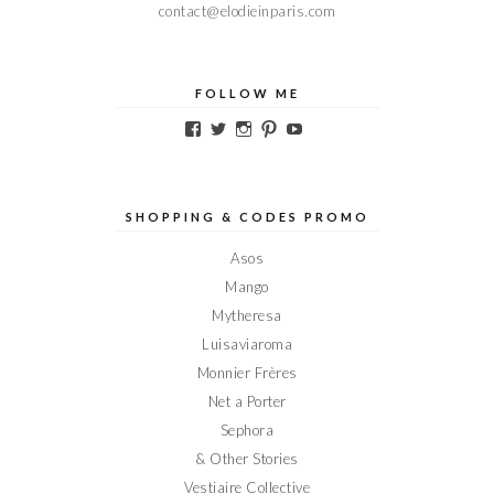
contact@elodieinparis.com
FOLLOW ME
Voir
Voir
Voir
Voir
Voir
le
le
le
le
le
profil
profil
profil
profil
profil
de
de
de
de
de
Elodieinparis
Elodieinparis
Elodieinparis
Elodieinparis
Elodieinparis
sur
sur
sur
sur
sur
SHOPPING & CODES PROMO
Facebook
Twitter
Instagram
Pinterest
YouTube
Asos
Mango
Mytheresa
Luisaviaroma
Monnier Frères
Net a Porter
Sephora
& Other Stories
Vestiaire Collective