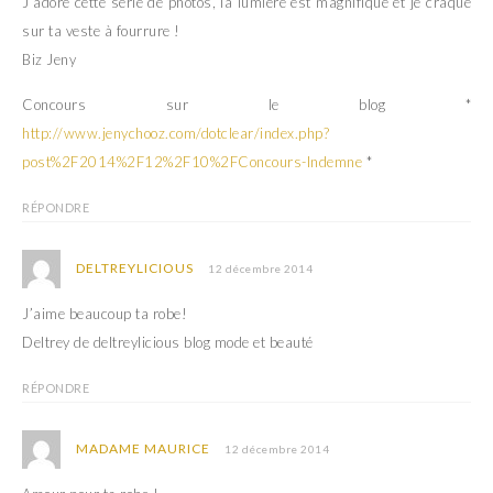
J’adore cette série de photos, la lumière est magnifique et je craque
l
l
e
l
sur ta veste à fourrure !
f
e
e
f
Biz Jeny
n
e
ê
n
t
ê
r
t
Concours sur le blog *
e
r
)
e
http://www.jenychooz.com/dotclear/index.php?
)
post%2F2014%2F12%2F10%2FConcours-Indemne
*
RÉPONDRE
DELTREYLICIOUS
12 décembre 2014
J’aime beaucoup ta robe!
Deltrey de deltreylicious blog mode et beauté
RÉPONDRE
MADAME MAURICE
12 décembre 2014