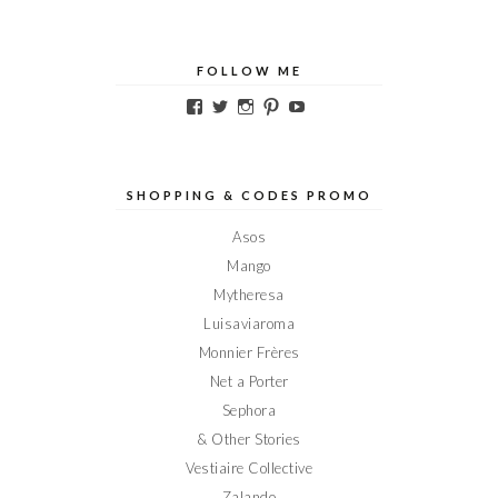
FOLLOW ME
Voir
Voir
Voir
Voir
Voir
le
le
le
le
le
profil
profil
profil
profil
profil
de
de
de
de
de
Elodieinparis
Elodieinparis
Elodieinparis
Elodieinparis
Elodieinparis
sur
sur
sur
sur
sur
SHOPPING & CODES PROMO
Facebook
Twitter
Instagram
Pinterest
YouTube
Asos
Mango
Mytheresa
Luisaviaroma
Monnier Frères
Net a Porter
Sephora
& Other Stories
Vestiaire Collective
Zalando