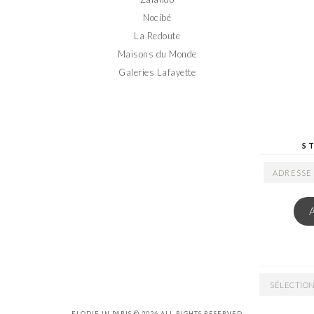
Nocibé
La Redoute
Maisons du Monde
Galeries Lafayette
S
ADRESSE
EMAIL
ARCHIVES
ELODIE IN PARIS © 2026 ALL RIGHTS RESERVED