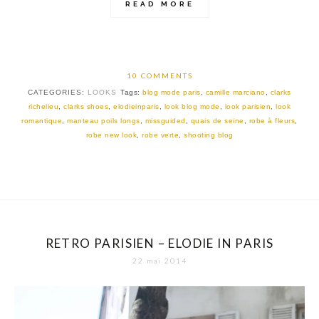
READ MORE
10 COMMENTS
CATEGORIES:
LOOKS
Tags:
blog mode paris
,
camille marciano
,
clarks
richelieu
,
clarks shoes
,
elodieinparis
,
look blog mode
,
look parisien
,
look
romantique
,
manteau poils longs
,
missguided
,
quais de seine
,
robe à fleurs
,
robe new look
,
robe verte
,
shooting blog
RETRO PARISIEN – ELODIE IN PARIS
22 mai 2014