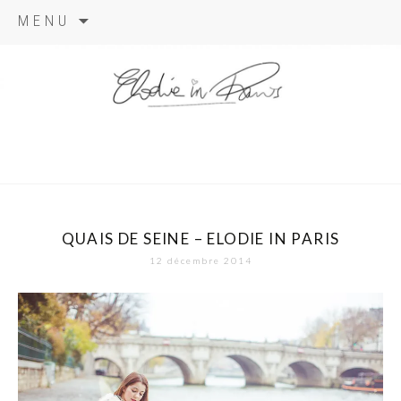
Aller
MENU
au
contenu
elodie in
paris
QUAIS DE SEINE – ELODIE IN PARIS
12 décembre 2014