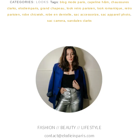
CATEGORIES:
LOOKS
Tags:
blog mode paris
,
capeline h&m
,
chaussures
clarks
,
elodieinparis
,
grand chapeau
,
look retro parisien
,
look romantique
,
retro
parisien
,
robe chicwish
,
robe en dentelle
,
sac accessorize
,
sac appareil photo
,
sac camera
,
sandales clarks
FASHION // BEAUTY // LIFESTYLE
contact@elodieinparis.com