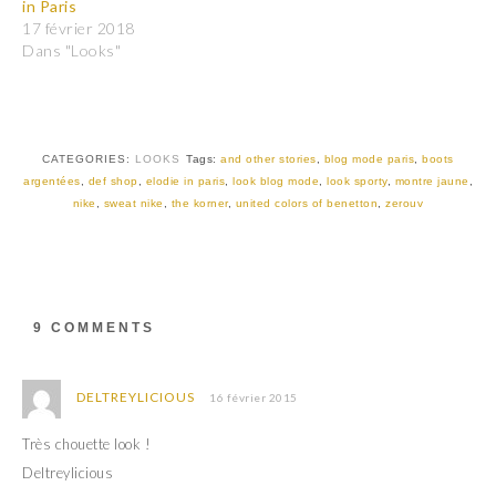
in Paris
g
g
e
e
17 février 2018
r
r
Dans "Looks"
s
s
u
u
r
r
T
F
w
a
i
c
t
e
t
b
CATEGORIES:
LOOKS
Tags:
and other stories
,
blog mode paris
,
boots
e
o
r
o
argentées
,
def shop
,
elodie in paris
,
look blog mode
,
look sporty
,
montre jaune
,
(
k
nike
,
sweat nike
,
the korner
,
united colors of benetton
,
zerouv
o
(
u
o
v
u
r
v
e
r
d
e
a
d
n
a
s
n
9 COMMENTS
u
s
n
u
e
n
n
e
o
n
DELTREYLICIOUS
16 février 2015
u
o
v
u
e
v
Très chouette look !
l
e
l
l
Deltreylicious
e
l