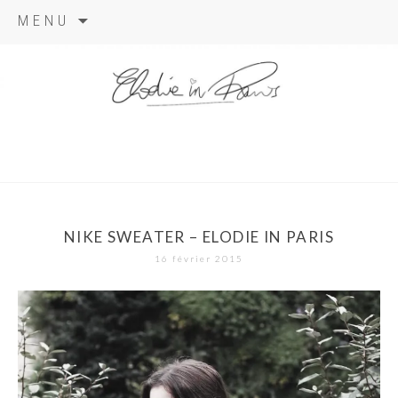
Aller
MENU
au
contenu
elodie in
paris
NIKE SWEATER – ELODIE IN PARIS
16 février 2015