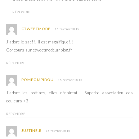
RÉPONDRE
CTWEETMODE
16 février 2015
J’adore le sac!!! Il est magnifique!!!
Concours sur ctweetmode.unblog.fr
RÉPONDRE
POMPOMPIDOU
16 février 2015
J’adore les bottines, elles déchirent ! Superbe association des
couleurs <3
RÉPONDRE
JUSTINE.R
16 février 2015