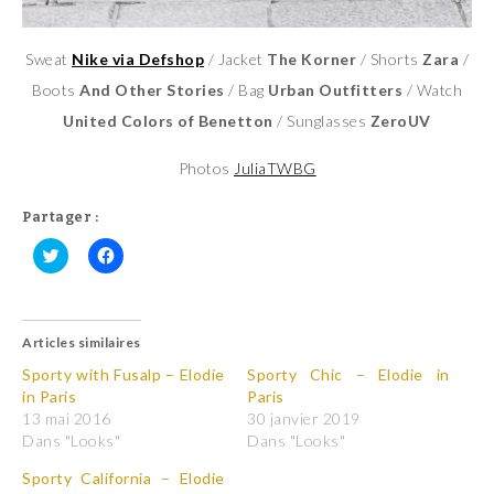
Sweat
Nike via Defshop
/ Jacket
The Korner
/ Shorts
Zara
/
Boots
And Other Stories
/ Bag
Urban Outfitters
/ Watch
United Colors of Benetton
/ Sunglasses
ZeroUV
Photos
JuliaTWBG
Partager :
C
C
l
l
i
i
q
q
u
u
Articles similaires
e
e
z
z
p
p
Sporty with Fusalp – Elodie
Sporty Chic – Elodie in
o
o
in Paris
Paris
u
u
r
r
13 mai 2016
30 janvier 2019
p
p
Dans "Looks"
Dans "Looks"
a
a
r
r
t
t
Sporty California – Elodie
a
a