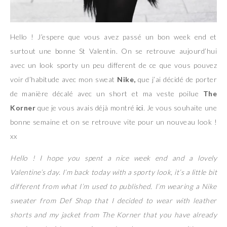
Hello ! J’espere que vous avez passé un bon week end et
surtout une bonne St Valentin. On se retrouve aujourd’hui
avec un look sporty un peu different de ce que vous pouvez
voir d’habitude avec mon sweat
Nike,
que j’ai décidé de porter
de manière décalé avec un short et ma veste poilue
The
Korner
que je vous avais déjà montré
ici
. Je vous souhaite une
bonne semaine et on se retrouve vite pour un nouveau look !
xx
Hello ! I hope you spent a nice week end and a lovely
Valentine’s day. I’m back today with a sporty look, it’s a little bit
different from what I’m used to published. I’m wearing a Nike
sweater from Def Shop that I decided to wear with leather
shorts and my jacket from The Korner that you have already