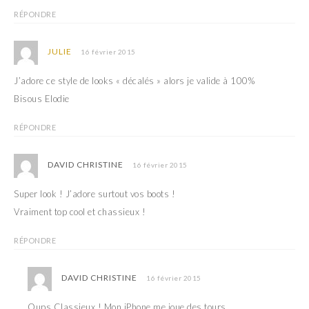
f
e
e
f
RÉPONDRE
n
e
ê
n
t
ê
r
t
JULIE
16 février 2015
e
r
)
e
)
J’adore ce style de looks « décalés » alors je valide à 100%
Bisous Elodie
RÉPONDRE
DAVID CHRISTINE
16 février 2015
Super look ! J’adore surtout vos boots !
Vraiment top cool et chassieux !
RÉPONDRE
DAVID CHRISTINE
16 février 2015
Oups Classieux ! Mon iPhone me joue des tours