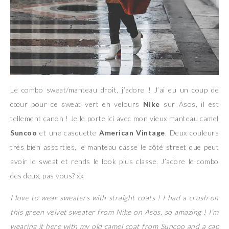
Le combo sweat/manteau droit, j’adore ! J’ai eu un coup de
cœur pour ce sweat vert en velours
Nike
sur Asos, il est
tellement canon ! Je le porte ici avec mon vieux manteau camel
Suncoo
et une casquette
American Vintage
. Deux couleurs
très bien assorties, le manteau casse le côté street que peut
avoir le sweat et rends le look plus classe. J’adore le combo
des deux, pas vous? xx
I love to wear sweaters with straight coats ! I had a crush on
this green velvet sweater from Nike on Asos, so amazing ! I’m
wearing it here with my old camel coat from Suncoo and a cap