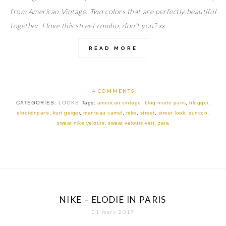
from American Vintage. Two colors that are perfectly beautiful
together. I love this street combo, don’t you? xx
READ MORE
4 COMMENTS
CATEGORIES:
LOOKS
Tags:
american vintage
,
blog mode paris
,
blogger
,
elodieinparis
,
kurt geiger
,
manteau camel
,
nike
,
street
,
street look
,
suncoo
,
sweat nike velours
,
sweat velours vert
,
zara
NIKE – ELODIE IN PARIS
31 mars 2017