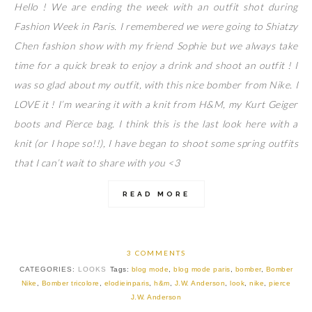
Hello ! We are ending the week with an outfit shot during
Fashion Week in Paris. I remembered we were going to Shiatzy
Chen fashion show with my friend Sophie but we always take
time for a quick break to enjoy a drink and shoot an outfit ! I
was so glad about my outfit, with this nice bomber from Nike. I
LOVE it ! I’m wearing it with a knit from H&M, my Kurt Geiger
boots and Pierce bag. I think this is the last look here with a
knit (or I hope so!!), I have began to shoot some spring outfits
that I can’t wait to share with you <3
READ MORE
3 COMMENTS
CATEGORIES:
LOOKS
Tags:
blog mode
,
blog mode paris
,
bomber
,
Bomber
Nike
,
Bomber tricolore
,
elodieinparis
,
h&m
,
J.W. Anderson
,
look
,
nike
,
pierce
J.W. Anderson