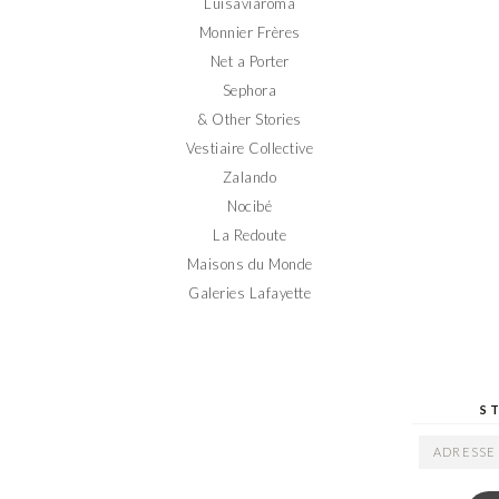
Luisaviaroma
Monnier Frères
Net a Porter
Sephora
& Other Stories
Vestiaire Collective
Zalando
Nocibé
La Redoute
Maisons du Monde
Galeries Lafayette
S
ADRESSE
EMAIL