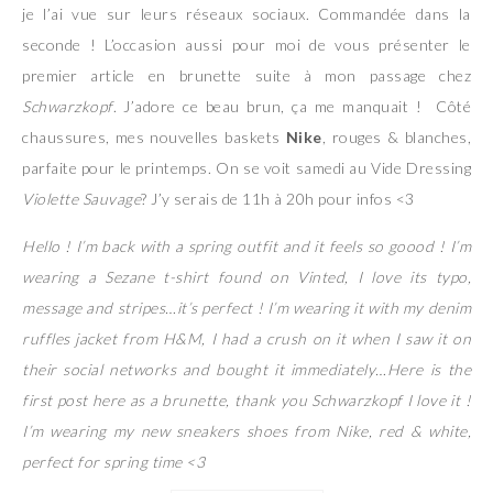
je l’ai vue sur leurs réseaux sociaux. Commandée dans la
seconde ! L’occasion aussi pour moi de vous présenter le
premier article en brunette suite à mon passage chez
Schwarzkopf
. J’adore ce beau brun, ça me manquait ! Côté
chaussures, mes nouvelles baskets
Nike
, rouges & blanches,
parfaite pour le printemps. On se voit samedi au Vide Dressing
Violette Sauvage
? J’y serais de 11h à 20h pour infos <3
Hello ! I’m back with a spring outfit and it feels so goood ! I’m
wearing a Sezane t-shirt found on Vinted, I love its typo,
message and stripes…it’s perfect ! I’m wearing it with my denim
ruffles jacket from H&M, I had a crush on it when I saw it on
their social networks and bought it immediately…Here is the
first post here as a brunette, thank you Schwarzkopf I love it !
I’m wearing my new sneakers shoes from Nike, red & white,
perfect for spring time <3