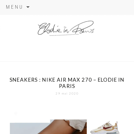
Aller
MENU
au
contenu
elodie in
paris
SNEAKERS : NIKE AIR MAX 270 – ELODIE IN
PARIS
29 mai 2020