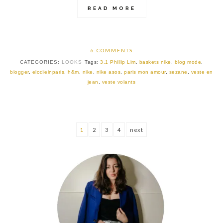
READ MORE
6 COMMENTS
CATEGORIES:
LOOKS
Tags:
3.1 Phillip Lim
,
baskets nike
,
blog mode
,
blogger
,
elodieinparis
,
h&m
,
nike
,
nike asos
,
paris mon amour
,
sezane
,
veste en
jean
,
veste volants
1
2
3
4
next