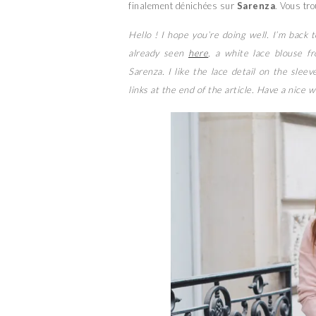
finalement dénichées sur
Sarenza
. Vous tro
Hello ! I hope you’re doing well. I’m back 
already seen
here
, a white lace blouse 
Sarenza. I like the lace detail on the sleeve
links at the end of the article. Have a nice 