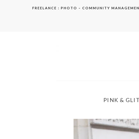
Aller
FREELANCE : PHOTO – COMMUNITY MANAGEME
au
contenu
elodie
PINK & GLI