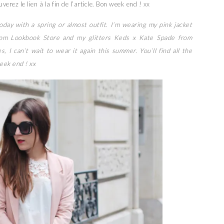
uverez le lien à la fin de l’article. Bon week end ! xx
today with a spring or almost outfit. I’m wearing my pink jacket
from Lookbook Store and my glitters Keds x Kate Spade from
s, I can’t wait to wear it again this summer. You’ll find all the
week end ! xx