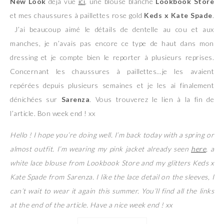
New Look
déjà vue
ici
, une blouse blanche
Lookbook Store
et mes chaussures à paillettes rose gold
Keds x Kate Spade
.
J’ai beaucoup aimé le détails de dentelle au cou et aux
manches, je n’avais pas encore ce type de haut dans mon
dressing et je compte bien le reporter à plusieurs reprises.
Concernant les chaussures à paillettes…je les avaient
repérées depuis plusieurs semaines et je les ai finalement
dénichées sur
Sarenza
. Vous trouverez le lien à la fin de
l’article. Bon week end ! xx
Hello ! I hope you’re doing well. I’m back today with a spring or
almost outfit. I’m wearing my pink jacket already seen
here
, a
white lace blouse from Lookbook Store and my glitters Keds x
Kate Spade from Sarenza. I like the lace detail on the sleeves, I
can’t wait to wear it again this summer. You’ll find all the links
at the end of the article. Have a nice week end ! xx