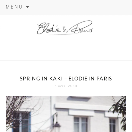
Aller
MENU
au
contenu
elodie in
paris
SPRING IN KAKI – ELODIE IN PARIS
4 avril 2018