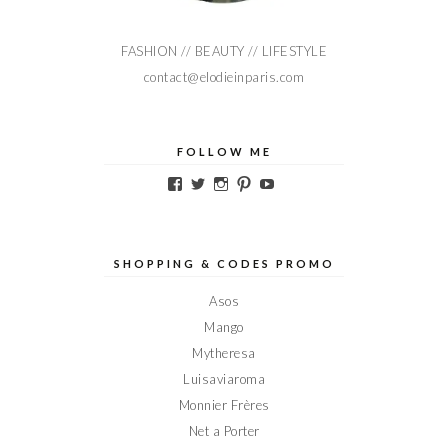
FASHION // BEAUTY // LIFESTYLE
contact@elodieinparis.com
FOLLOW ME
Voir
Voir
Voir
Voir
Voir
le
le
le
le
le
profil
profil
profil
profil
profil
de
de
de
de
de
Elodieinparis
Elodieinparis
Elodieinparis
Elodieinparis
Elodieinparis
sur
sur
sur
sur
sur
SHOPPING & CODES PROMO
Facebook
Twitter
Instagram
Pinterest
YouTube
Asos
Mango
Mytheresa
Luisaviaroma
Monnier Frères
Net a Porter