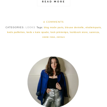
READ MORE
6 COMMENTS
CATEGORIES:
LOOKS
Tags:
blog mode paris
,
blouse dentelle
,
elodieinparis
,
keds paillettes
,
keds x kate spade
,
look printemps
,
lookbook store
,
sarenza
,
veste rose
,
zerouv