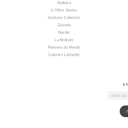
Sephora
& Other Stories
Vestiaire Collective
Zalando
Nocibé
La Redoute
Maisons du Monde
Galeries Lafayette
S
ADRESSE
EMAIL