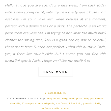
Hello, I hope you are spending a nice week. I am back today
with a new spring outfit, with my new pretty lace blouse from
eseOese. I’m so in love with white blouses at the moment,
perfect with a denim jeans or a skirt. The perfecto is an iconic
piece from eseOese too. I’m trying to not wear too much black
clothes for spring time, kaki is a good choice, not so colorful,
these pants from Suncoo are perfect. I shot this outfit in Paris,
yes, it feels like countryside…but I swear you can find this
beautiful spot in Paris. I hope you’l like the outfit :) xx
READ MORE
3 COMMENTS
CATEGORIES:
LOOKS
Tags:
blog mode
,
blog mode paris
,
blogger
,
blouse
dentelle
,
Cosmoparis
,
elodieinparis
,
eseOese
,
h&m
,
kaki
,
pantalon kaki
,
perfecto rouille
,
suncoo