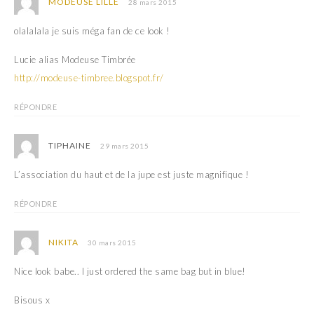
MODEUSE LILLE
28 mars 2015
olalalala je suis méga fan de ce look !
Lucie alias Modeuse Timbrée
http://modeuse-timbree.blogspot.fr/
RÉPONDRE
TIPHAINE
29 mars 2015
L’association du haut et de la jupe est juste magnifique !
RÉPONDRE
NIKITA
30 mars 2015
Nice look babe.. I just ordered the same bag but in blue!
Bisous x