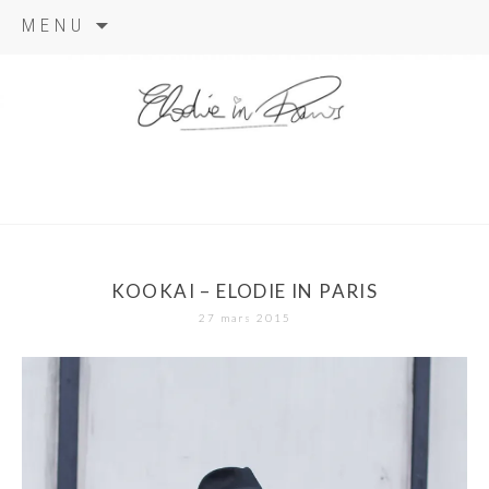
Aller
MENU
au
contenu
elodie in
paris
KOOKAI – ELODIE IN PARIS
27 mars 2015