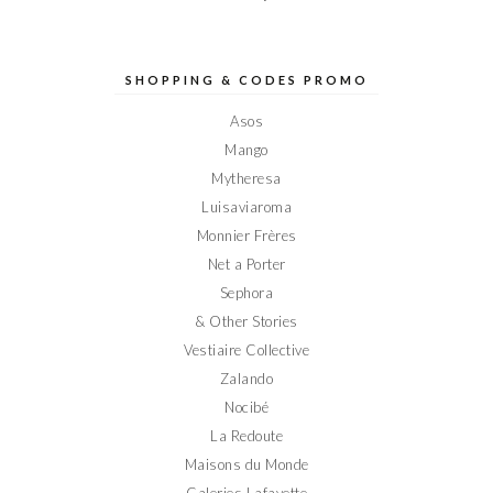
le
le
le
le
le
profil
profil
profil
profil
profil
de
de
de
de
de
Elodieinparis
Elodieinparis
Elodieinparis
Elodieinparis
Elodieinparis
sur
sur
sur
sur
sur
SHOPPING & CODES PROMO
Facebook
Twitter
Instagram
Pinterest
YouTube
Asos
Mango
Mytheresa
Luisaviaroma
Monnier Frères
Net a Porter
Sephora
& Other Stories
Vestiaire Collective
Zalando
Nocibé
La Redoute
Maisons du Monde
Galeries Lafayette