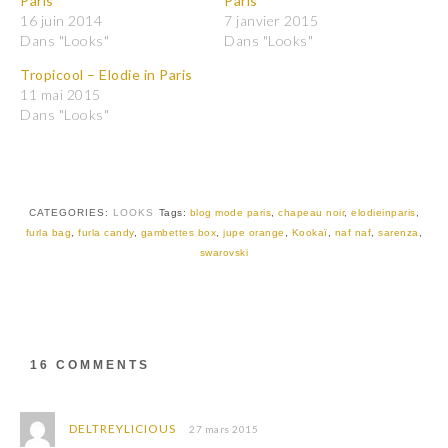
Paris
Paris
u
u
r
r
16 juin 2014
7 janvier 2015
p
p
Dans "Looks"
Dans "Looks"
a
a
r
r
t
t
Tropicool – Elodie in Paris
a
a
11 mai 2015
g
g
e
e
Dans "Looks"
r
r
s
s
u
u
r
r
T
F
w
a
i
c
t
e
CATEGORIES:
LOOKS
Tags:
blog mode paris
,
chapeau noir
,
elodieinparis
,
t
b
furla bag
,
furla candy
,
gambettes box
,
jupe orange
,
Kookaï
,
naf naf
,
sarenza
,
e
o
r
o
swarovski
(
k
o
(
u
o
v
u
r
v
e
r
d
e
a
d
16 COMMENTS
n
a
s
n
u
s
n
u
e
n
DELTREYLICIOUS
27 mars 2015
n
e
o
n