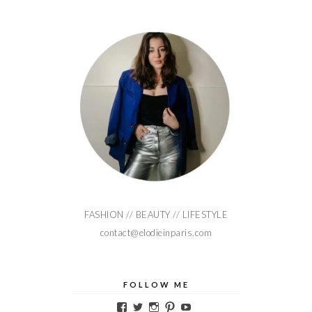
FASHION // BEAUTY // LIFESTYLE
contact@elodieinparis.com
FOLLOW ME
Voir
Voir
Voir
Voir
Voir