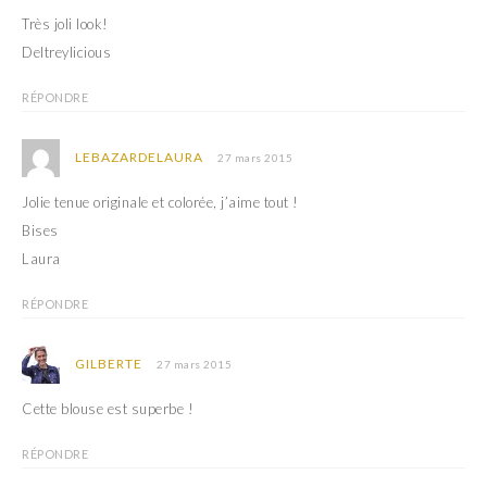
u
o
Très joli look!
v
u
e
v
Deltreylicious
l
e
l
l
e
l
f
e
RÉPONDRE
e
f
n
e
ê
n
t
ê
LEBAZARDELAURA
27 mars 2015
r
t
e
r
)
e
Jolie tenue originale et colorée, j’aime tout !
)
Bises
Laura
RÉPONDRE
GILBERTE
27 mars 2015
Cette blouse est superbe !
RÉPONDRE