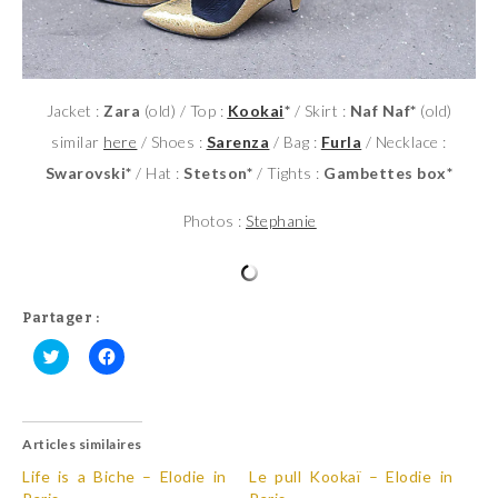
Jacket :
Zara
(old) / Top :
Kooka
i
*
/ Skirt :
Naf Naf*
(old)
similar
here
/ Shoes :
Sarenza
/ Bag :
Furla
/ Necklace :
Swarovski*
/ Hat :
Stetson*
/ Tights :
Gambettes box*
Photos :
Stephanie
Partager :
C
C
l
l
i
i
q
q
u
u
Articles similaires
e
e
z
z
p
p
Life is a Biche – Elodie in
Le pull Kookaï – Elodie in
o
o