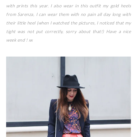
with prints this year. I also wear in this outfit my gold heels
from Sarenza, I can wear them with no pain all day long with
their little heel (when I watched the pictures, I noticed that my
tight was not put correctly, sorry about that!) Have a nice
week end ! xx