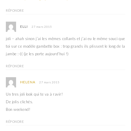
RÉPONDRE
ELLI
27 mars 2015
joli – ahah sinon j’ai les mêmes collants et j’ai eu le même souci que
toi sur ce modèle gambette box : trop grands ils plissent le long de la
jambe :-(( (je les porte aujourd’hui !)
RÉPONDRE
HELENA
27 mars 2015
Un tres joli look qui te va à ravir!
De jolis clichés.
Bon weekend!
RÉPONDRE