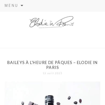
Aller
MENU
au
contenu
elodie in
paris
BAILEYS À L’HEURE DE PÂQUES – ELODIE IN
PARIS
13 avril 2015