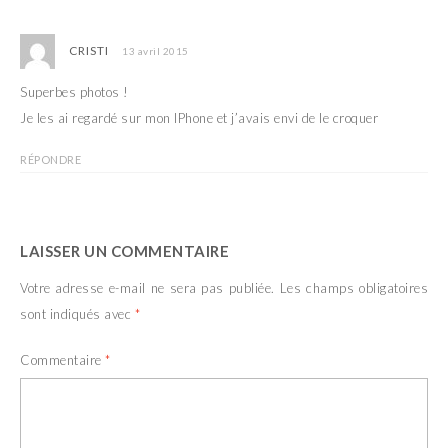
s
n
u
s
n
u
e
n
CRISTI
13 avril 2015
n
e
o
n
u
o
Superbes photos !
v
u
e
v
Je les ai regardé sur mon IPhone et j’avais envi de le croquer
l
e
l
l
e
l
f
e
RÉPONDRE
e
f
n
e
ê
n
t
ê
r
t
e
r
LAISSER UN COMMENTAIRE
)
e
)
Votre adresse e-mail ne sera pas publiée.
Les champs obligatoires
sont indiqués avec
*
Commentaire
*