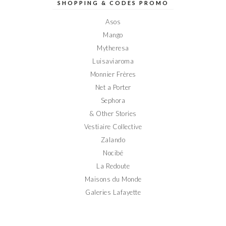
sur
sur
sur
sur
sur
SHOPPING & CODES PROMO
Facebook
Twitter
Instagram
Pinterest
YouTube
Asos
Mango
Mytheresa
Luisaviaroma
Monnier Frères
Net a Porter
Sephora
& Other Stories
Vestiaire Collective
Zalando
Nocibé
La Redoute
Maisons du Monde
Galeries Lafayette