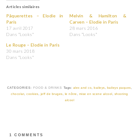
u
u
Articles similaires
e
e
z
z
p
p
Pâquerettes – Elodie in
Melvin & Hamilton &
o
o
Paris
Carven – Elodie in Paris
u
u
r
r
17 avril 2017
28 mars 2016
p
p
Dans "Looks"
Dans "Looks"
a
a
r
r
t
t
Le Rouge – Elodie in Paris
a
a
30 mars 2018
g
g
e
e
Dans "Looks"
r
r
s
s
u
u
r
r
T
F
w
a
i
c
t
e
CATEGORIES:
FOOD & DRINKS
Tags:
alex and co
,
baileys
,
baileys paques
,
t
b
chocolat
,
cookies
,
jeff de bruges
,
le nôtre
,
mise en scene alcool
,
shooting
e
o
r
o
alcool
(
k
o
(
u
o
v
u
r
v
e
r
d
e
a
d
1 COMMENTS
n
a