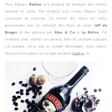
Pour Pâques,
Baileys
m’a proposé de produire des photos
mettant en scène
The Original Irish cream
. Pâques étant
synonyme de chocolat, j’ai réalisé des mises en scène
gourmandes avec du chocolat, des fèves de cacao
Jeff de
Bruges
et des gâteaux par
Alex & Co
&
Le Nôtre
. J’ai
vraiment aimé réaliser ces photos, faire du stylisme culinaire
est quelque chose que je compte développer. Vous aimez?
Retrouvez ma photo sur la page facebook
Baileys
. xx