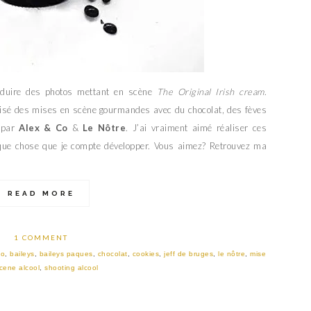
duire des photos mettant en scène
The Original Irish cream
.
alisé des mises en scène gourmandes avec du chocolat, des fèves
 par
Alex & Co
&
Le Nôtre
. J’ai vraiment aimé réaliser ces
elque chose que je compte développer. Vous aimez? Retrouvez ma
READ MORE
1 COMMENT
co
,
baileys
,
baileys paques
,
chocolat
,
cookies
,
jeff de bruges
,
le nôtre
,
mise
cene alcool
,
shooting alcool