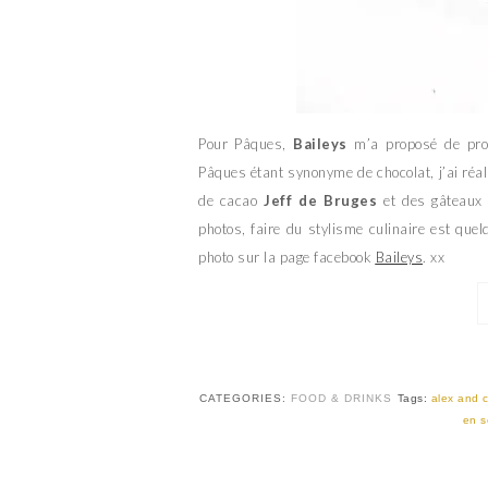
Pour Pâques,
Baileys
m’a proposé de pro
Pâques étant synonyme de chocolat, j’ai ré
de cacao
Jeff de Bruges
et des gâteaux
photos, faire du stylisme culinaire est qu
photo sur la page facebook
Baileys
. xx
CATEGORIES:
FOOD & DRINKS
Tags:
alex and 
en s