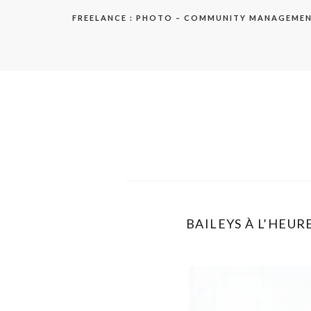
Aller
FREELANCE : PHOTO – COMMUNITY MANAGEME
au
contenu
elodie
BAILEYS À L’HEUR