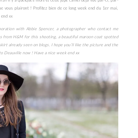
orah
il y a quelques mois et cette jupe camel déjà vue par-ci, par-
ue vous plairont ! Profitez bien de ce long week end du 1er mai,
 end xx
aboration with Abbie Spencer, a photographer who contact me
s from H&M for this shooting, a beautiful maroon coat spotted
rt already seen on blogs. I hope you’ll like the picture and the
 to Deauville now ! Have a nice week end xx