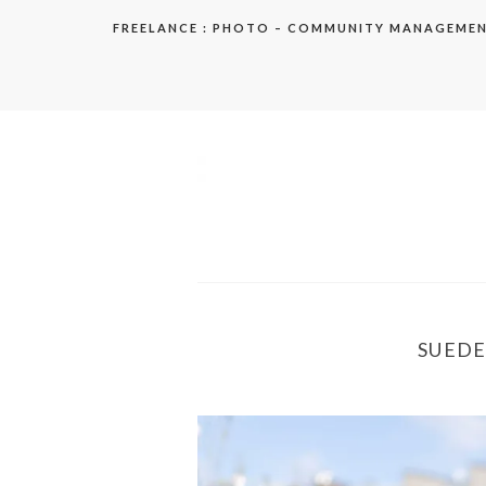
Aller
FREELANCE : PHOTO – COMMUNITY MANAGEME
au
contenu
elodie
SUEDE