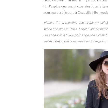
très beau manteau marron repéré sur
Aden
là. J’espère que ces photos ainsi que la ten
pour ma part, je pars à Deauville ! Bon week
Hello ! I’m presenting you today my coll
when she was in Paris. I chose suede piece
on Adenorah a few months ago and a camel ski
outfit ! Enjoy this long week end, I’m going