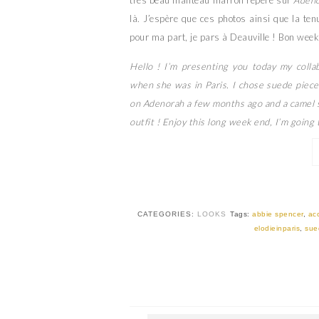
très beau manteau marron repéré sur
Aden
là. J’espère que ces photos ainsi que la ten
pour ma part, je pars à Deauville ! Bon week
Hello ! I’m presenting you today my coll
when she was in Paris. I chose suede piece
on Adenorah a few months ago and a camel ski
outfit ! Enjoy this long week end, I’m going
CATEGORIES:
LOOKS
Tags:
abbie spencer
,
ac
elodieinparis
,
sue