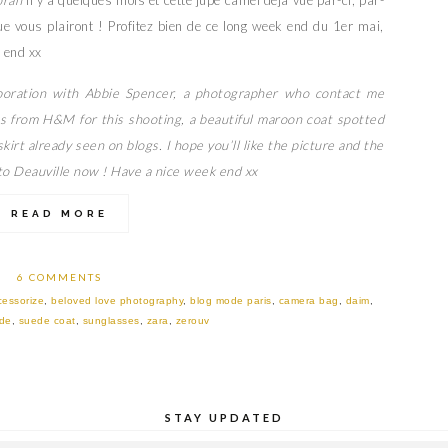
orah
il y a quelques mois et cette jupe camel déjà vue par-ci, par-
ue vous plairont ! Profitez bien de ce long week end du 1er mai,
 end xx
aboration with Abbie Spencer, a photographer who contact me
s from H&M for this shooting, a beautiful maroon coat spotted
rt already seen on blogs. I hope you’ll like the picture and the
 to Deauville now ! Have a nice week end xx
READ MORE
6 COMMENTS
cessorize
,
beloved love photography
,
blog mode paris
,
camera bag
,
daim
,
de
,
suede coat
,
sunglasses
,
zara
,
zerouv
STAY UPDATED