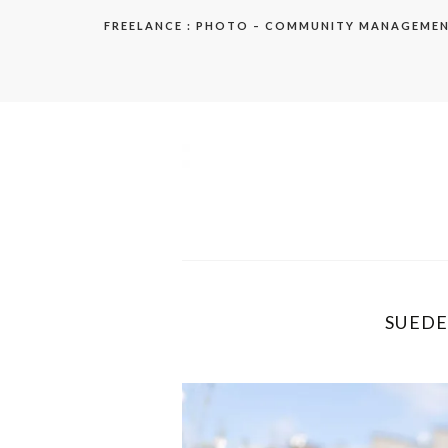
Aller
FREELANCE : PHOTO – COMMUNITY MANAGEME
au
contenu
elodie
SUEDE