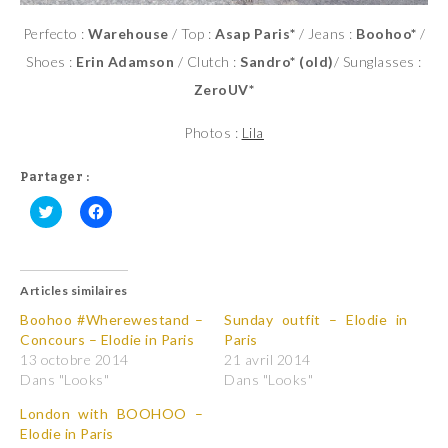
Perfecto :
Warehouse
/ Top :
Asap Paris*
/ Jeans :
Boohoo*
/
Shoes :
Erin Adamson
/ Clutch :
Sandro* (old)
/ Sunglasses :
ZeroUV*
Photos :
Lila
Partager :
C
C
l
l
i
i
q
q
u
u
Articles similaires
e
e
z
z
p
p
Boohoo #Wherewestand –
Sunday outfit – Elodie in
o
o
Concours – Elodie in Paris
Paris
u
u
r
r
13 octobre 2014
21 avril 2014
p
p
Dans "Looks"
Dans "Looks"
a
a
r
r
t
t
London with BOOHOO –
a
a
Elodie in Paris
g
g