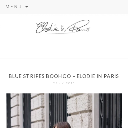
Aller
MENU
au
contenu
elodie in
paris
BLUE STRIPES BOOHOO – ELODIE IN PARIS
25 mai 2015