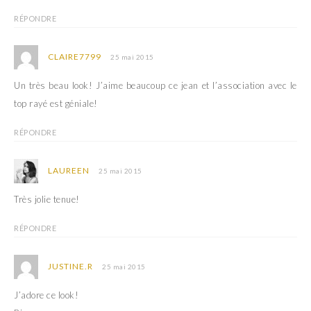
n
e
ê
n
RÉPONDRE
t
ê
r
t
e
r
)
e
CLAIRE7799
25 mai 2015
)
Un très beau look! J’aime beaucoup ce jean et l’association avec le
top rayé est géniale!
RÉPONDRE
LAUREEN
25 mai 2015
Très jolie tenue!
RÉPONDRE
JUSTINE.R
25 mai 2015
J’adore ce look!