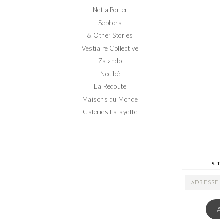
Net a Porter
Sephora
& Other Stories
Vestiaire Collective
Zalando
Nocibé
La Redoute
Maisons du Monde
Galeries Lafayette
S
ADRESSE
EMAIL