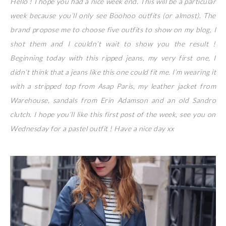
Hello ! I hope you had a nice week end. This will be a particular
week because you’ll only see Boohoo outfits (or almost). The
brand propose me to choose five outfits to show on my blog, I
shot them and I couldn’t wait to show you the result !
Beginning today with this ripped jeans, my very first one, I
didn’t think that a jeans like this one could fit me. I’m wearing it
with a stripped top from Asap Paris, my leather jacket from
Warehouse, sandals from Erin Adamson and an old Sandro
clutch. I hope you’ll like this first post of the week, see you on
Wednesday for a pastel outfit ! Have a nice day xx