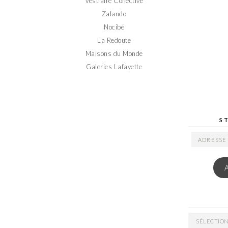
Vestiaire Collective
Zalando
Nocibé
La Redoute
Maisons du Monde
Galeries Lafayette
S
ADRESSE
EMAIL
ARCHIVES