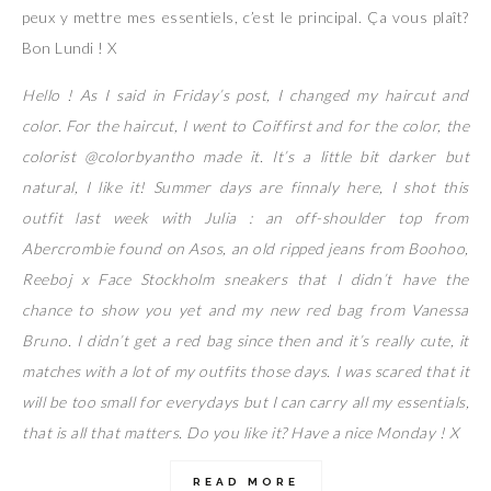
peux y mettre mes essentiels, c’est le principal. Ça vous plaît?
Bon Lundi ! X
Hello ! As I said in Friday’s post, I changed my haircut and
color. For the haircut, I went to Coiffirst and for the color, the
colorist @colorbyantho made it. It’s a little bit darker but
natural, I like it! Summer days are finnaly here, I shot this
outfit last week with Julia : an off-shoulder top from
Abercrombie found on Asos, an old ripped jeans from Boohoo,
Reeboj x Face Stockholm sneakers that I didn’t have the
chance to show you yet and my new red bag from Vanessa
Bruno. I didn’t get a red bag since then and it’s really cute, it
matches with a lot of my outfits those days. I was scared that it
will be too small for everydays but I can carry all my essentials,
that is all that matters. Do you like it? Have a nice Monday ! X
READ MORE