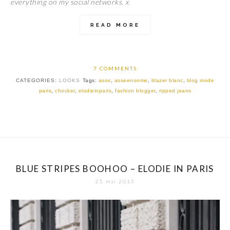
everything on my social networks. x
READ MORE
7 COMMENTS
CATEGORIES:
LOOKS
Tags:
asos
,
asseenonme
,
blazer blanc
,
blog mode
paris
,
chocker
,
elodieinparis
,
fashion blogger
,
ripped jeans
BLUE STRIPES BOOHOO – ELODIE IN PARIS
25 mai 2015