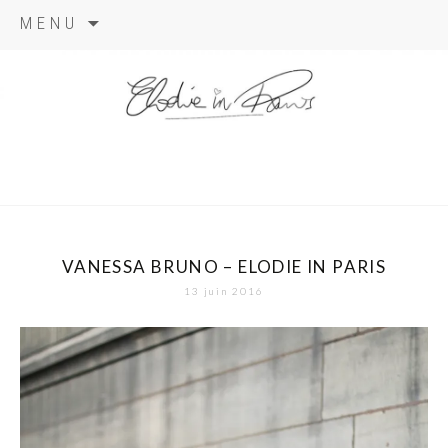
Aller
MENU
au
contenu
elodie in
paris
VANESSA BRUNO – ELODIE IN PARIS
13 juin 2016