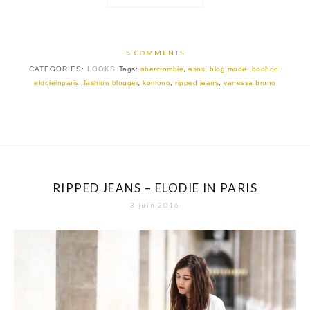
5 COMMENTS
CATEGORIES:
LOOKS
Tags:
abercrombie
,
asos
,
blog mode
,
boohoo
,
elodieinparis
,
fashion blogger
,
komono
,
ripped jeans
,
vanessa bruno
RIPPED JEANS – ELODIE IN PARIS
3 juin 2016