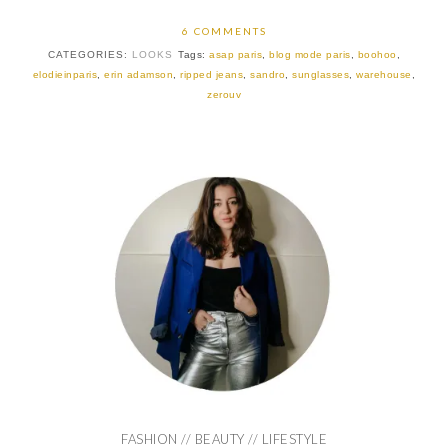
6 COMMENTS
CATEGORIES:
LOOKS
Tags:
asap paris
,
blog mode paris
,
boohoo
,
elodieinparis
,
erin adamson
,
ripped jeans
,
sandro
,
sunglasses
,
warehouse
,
zerouv
FASHION // BEAUTY // LIFESTYLE