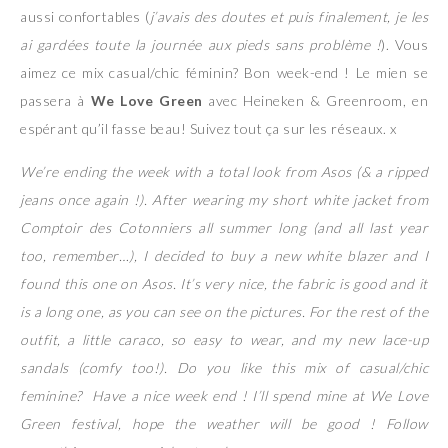
aussi confortables (
j’avais des doutes et puis finalement, je les
ai gardées toute la journée aux pieds sans problème !
). Vous
aimez ce mix casual/chic féminin? Bon week-end ! Le mien se
passera à
We Love Green
avec Heineken & Greenroom, en
espérant qu’il fasse beau! Suivez tout ça sur les réseaux. x
We’re ending the week with a total look from Asos (& a ripped
jeans once again !). After wearing my short white jacket from
Comptoir des Cotonniers all summer long (and all last year
too, remember…), I decided to buy a new white blazer and I
found this one on Asos. It’s very nice, the fabric is good and it
is a long one, as you can see on the pictures. For the rest of the
outfit, a little caraco, so easy to wear, and my new lace-up
sandals (comfy too!). Do you like this mix of casual/chic
feminine? Have a nice week end ! I’ll spend mine at We Love
Green festival, hope the weather will be good ! Follow