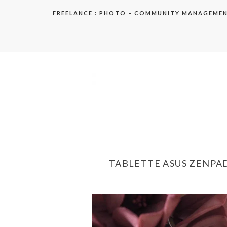
Aller
FREELANCE : PHOTO – COMMUNITY MANAGEME
au
contenu
elodie
TABLETTE ASUS ZENPAD 