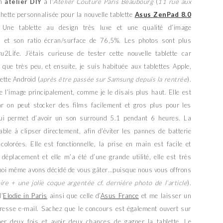
un
atelier DIY
à l’
Atelier Couture Paris Beaubourg
(
11 rue aux
chette personnalisée pour la nouvelle tablette
Asus ZenPad 8.0
. Une tablette au design très luxe et une qualité d’image
 et son ratio écran/surface de 76,5%. Les photos sont plus
2Life. J’étais curieuse de tester cette nouvelle tablette car
que très peu, et ensuite, je suis habituée aux tablettes Apple,
ette Android (
après être passée sur Samsung depuis la rentrée
).
de l’image principalement, comme je le disais plus haut. Elle est
r on peut stocker des films facilement et gros plus pour les
i permet d’avoir un son surround 5.1 pendant 6 heures. La
ble à clipser directement, afin d’éviter les pannes de batterie
olorées. Elle est fonctionnelle, la prise en main est facile et
éplacement et elle m’a été d’une grande utilité, elle est très
oi même avons décidé de vous gâter…puisque nous vous offrons
ire + une jolie coque argentée cf. dernière photo de l’article
).
d’
Elodie in Paris
ainsi que celle d’
Asus France
et me laisser un
resse e-mail. Sachez que le concours est également ouvert sur
per deux fois et avoir deux chances de gagner la tablette. Le