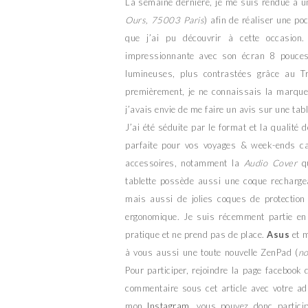
La semaine dernière, je me suis rendue à 
Ours, 75003 Paris
) afin de réaliser une po
que j’ai pu découvrir à cette occasion
impressionnante avec son écran 8 pouces
lumineuses, plus contrastées grâce au Tru
premièrement, je ne connaissais la marque 
j’avais envie de me faire un avis sur une tabl
J’ai été séduite par le format et la qualité 
parfaite pour vos voyages & week-ends ca
accessoires, notamment la
Audio Cover
qu
tablette possède aussi une coque rechargea
mais aussi de jolies coques de protection c
ergonomique. Je suis récemment partie en d
pratique et ne prend pas de place.
Asus
et m
à vous aussi une toute nouvelle ZenPad (
no
Pour participer, rejoindre la page facebook 
commentaire sous cet article avec votre ad
mon
Instagram
, vous pouvez donc partici