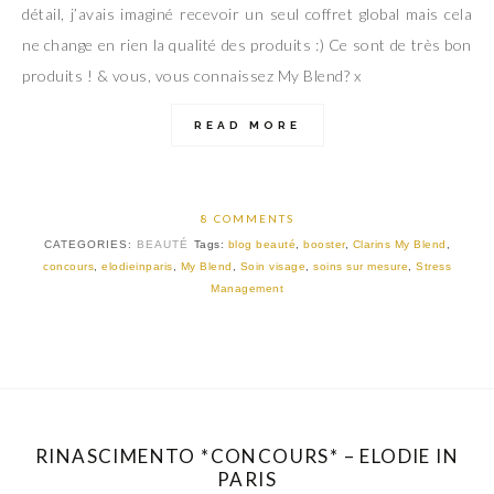
détail, j’avais imaginé recevoir un seul coffret global mais cela
ne change en rien la qualité des produits :) Ce sont de très bon
produits ! & vous, vous connaissez My Blend? x
READ MORE
8 COMMENTS
CATEGORIES:
BEAUTÉ
Tags:
blog beauté
,
booster
,
Clarins My Blend
,
concours
,
elodieinparis
,
My Blend
,
Soin visage
,
soins sur mesure
,
Stress
Management
RINASCIMENTO *CONCOURS* – ELODIE IN
PARIS