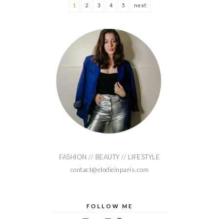
1
2
3
4
5
next
FASHION // BEAUTY // LIFESTYLE
contact@elodieinparis.com
FOLLOW ME