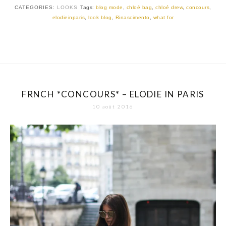
CATEGORIES:
LOOKS
Tags:
blog mode
,
chloé bag
,
chloé drew
,
concours
,
elodieinparis
,
look blog
,
Rinascimento
,
what for
FRNCH *CONCOURS* – ELODIE IN PARIS
10 août 2016