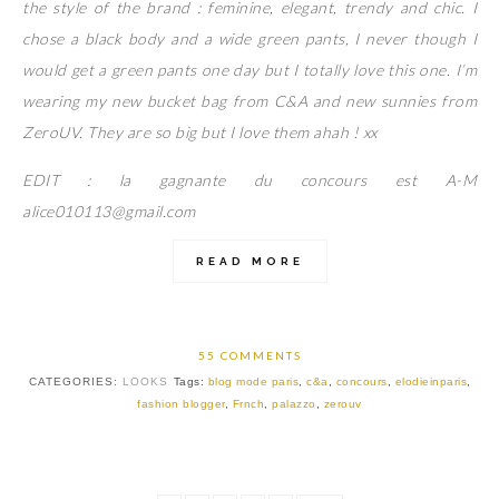
the style of the brand : feminine, elegant, trendy and chic. I
chose a black body and a wide green pants, I never though I
would get a green pants one day but I totally love this one. I’m
wearing my new bucket bag from C&A and new sunnies from
ZeroUV. They are so big but I love them ahah ! xx
EDIT : la gagnante du concours est A-M
alice010113@gmail.com
READ MORE
55 COMMENTS
CATEGORIES:
LOOKS
Tags:
blog mode paris
,
c&a
,
concours
,
elodieinparis
,
fashion blogger
,
Frnch
,
palazzo
,
zerouv