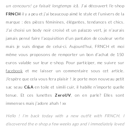
un concours! ça faisait longtemps ici
). J’ai découvert l’e-shop
FRNCH
il y a peu et j’ai beaucoup aimé le style et l’univers de la
marque : des pièces féminines, élégantes, tendances et chics.
J’ai choisi un body noir croisé et un palazzo vert, je n’aurais
jamais pensé faire l’acquisition d’un pantalon de couleur verte
mais je suis dingue de celui-ci. Aujourd’hui, FRNCH et moi
même vous proposons de remporter un bon d’achat de 150
euros valable sur leur e-shop. Pour participer, me suivre sur
facebook
et me laisser un commentaire sous cet article.
J’espère que cela vous fera plaisir ! Je porte mon nouveau petit
sac seau
C&A
en toile et simili cuir, il habille n’importe quelle
tenue. Et ces lunettes
ZeroUV
, on en parle? Elles sont
immenses mais j’adore ahah ! xx
Hello ! I’m back today with a new outfit with FRNCH. I
discovered the e-shop a few weeks ago and I immediately loved