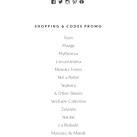
Voir
Voir
Voir
Voir
Voir
le
le
le
le
le
profil
profil
profil
profil
profil
de
de
de
de
de
Elodieinparis
Elodieinparis
Elodieinparis
Elodieinparis
Elodieinparis
sur
sur
sur
sur
sur
SHOPPING & CODES PROMO
Facebook
Twitter
Instagram
Pinterest
YouTube
Asos
Mango
Mytheresa
Luisaviaroma
Monnier Frères
Net a Porter
Sephora
& Other Stories
Vestiaire Collective
Zalando
Nocibé
La Redoute
Maisons du Monde