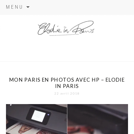
Aller
MENU
au
contenu
elodie in
paris
MON PARIS EN PHOTOS AVEC HP – ELODIE
IN PARIS
22 avril 2018