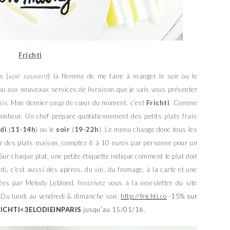
Frichti
s (
voir souvent
) la flemme de me faire à manger le soir ou le
u aux nouveaux services de livraison que je vais vous présenter
ris
. Mon dernier coup de cœur du moment, c’est
Frichti
. Comme
e bonheur. Un chef prépare quotidiennement des petits plats frais
idi
(
11-14h
) ou le
soir
(
19-22h
). Le menu change donc tous les
our des plats maison, comptez 6 à 10 euros par personne pour un
 Sur chaque plat, une petite étiquette indique comment le plat doit
chti, c’est aussi des apéros, du vin, du fromage, à la carte et une
trées par Melody Leblond. Inscrivez vous à la newsletter du site
. Du lundi au vendredi & dimanche soir,
http://frichti.co
-15% sur
ICHTI<3ELODIEINPARIS
jusqu’au 15/01/16.