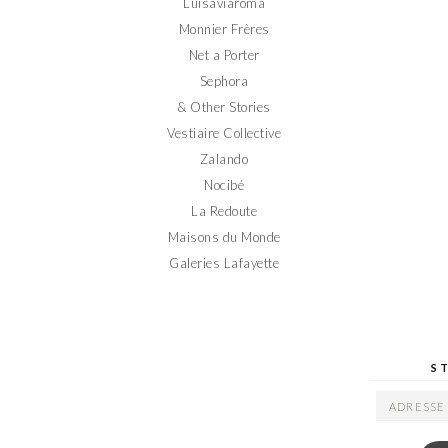
Luisaviaroma
Monnier Frères
Net a Porter
Sephora
& Other Stories
Vestiaire Collective
Zalando
Nocibé
La Redoute
Maisons du Monde
Galeries Lafayette
S
ADRESSE
EMAIL