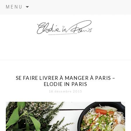
Aller
MENU
au
contenu
elodie in
paris
SE FAIRE LIVRER À MANGER À PARIS –
ELODIE IN PARIS
18 décembre 2015