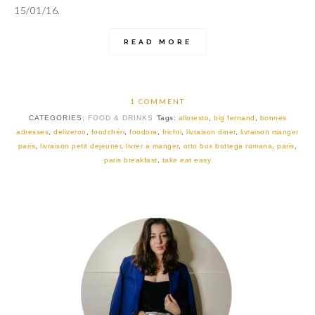
15/01/16.
READ MORE
1 COMMENT
CATEGORIES:
FOOD & DRINKS
Tags:
alloresto
,
big fernand
,
bonnes
adresses
,
deliveroo
,
foodchéri
,
foodora
,
frichti
,
livraison diner
,
livraison manger
paris
,
livraison petit dejeuner
,
livrer a manger
,
otto box bottega romana
,
paris
,
paris breakfast
,
take eat easy