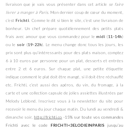
livraison que je vais vous présenter dans cet article
se faire
livrer a manger à Paris
. Mon dernier coup de cœur du moment,
c’est
Frichti
. Comme le dit si bien le site, c’est une livraison de
bonheur. Un chef prépare quotidiennement des petits plats
frais avec amour que vous commandez pour le
midi
(
11-14h
)
ou le
soir
(
19-22h
). Le menu change donc tous les jours, les
prix sont plus qu’intéressants pour des plats maison, comptez
6 à 10 euros par personne pour un plat, desserts et entrées
entre 2 et 6 euros. Sur chaque plat, une petite étiquette
indique comment le plat doit être mangé, si il doit être réchauffé
etc. Frichti, c’est aussi des apéros, du vin, du fromage, à la
carte et une collection capsule de jolies assiettes illustrées par
Melody Leblond. Inscrivez vous à la newsletter du site pour
recevoir le menu du jour chaque matin. Du lundi au vendredi &
dimanche soir,
http://frichti.co
-15% sur toute vos commandes
Frichti avec le code
FRICHTI<3ELODIEINPARIS
jusqu’au