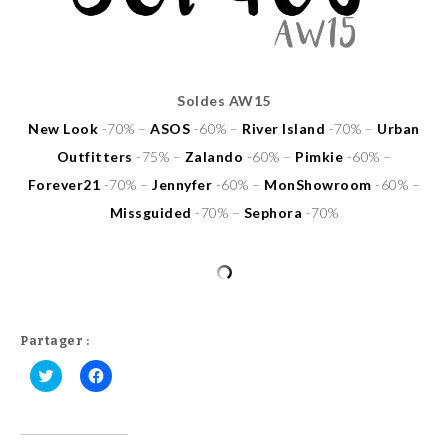
Soldes AW15
New Look
-70% –
ASOS
-60% –
River Island
-70% –
Urban
Outfitters
-75% –
Zalando
-60% –
Pimkie
-60% –
Forever21
-70% –
Jennyfer
-60% –
MonShowroom
-60% –
Missguided
-70% –
Sephora
-70%
Partager :
C
C
l
l
i
i
q
q
u
u