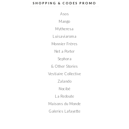
sur
sur
sur
sur
sur
SHOPPING & CODES PROMO
Facebook
Twitter
Instagram
Pinterest
YouTube
Asos
Mango
Mytheresa
Luisaviaroma
Monnier Frères
Net a Porter
Sephora
& Other Stories
Vestiaire Collective
Zalando
Nocibé
La Redoute
Maisons du Monde
Galeries Lafayette