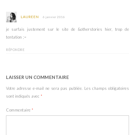
u
s
n
u
e
n
n
e
o
n
LAUREEN
6 janvier 2016
u
o
v
u
e
v
je surfais justement sur le site de &otherstories hier, trop de
l
e
l
l
tentation ;=
e
l
f
e
e
f
RÉPONDRE
n
e
ê
n
t
ê
r
t
e
r
)
e
)
LAISSER UN COMMENTAIRE
Votre adresse e-mail ne sera pas publiée.
Les champs obligatoires
sont indiqués avec
*
Commentaire
*