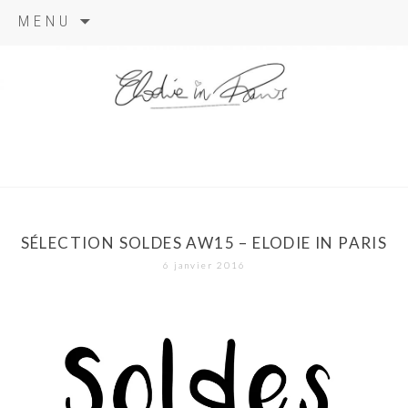
Aller
MENU
au
contenu
elodie in
paris
SÉLECTION SOLDES AW15 – ELODIE IN PARIS
6 janvier 2016