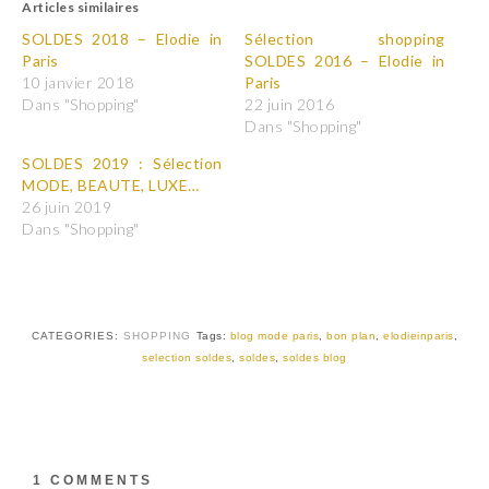
Articles similaires
e
e
z
z
p
p
SOLDES 2018 – Elodie in
Sélection shopping
o
o
Paris
SOLDES 2016 – Elodie in
u
u
r
r
10 janvier 2018
Paris
p
p
Dans "Shopping"
22 juin 2016
a
a
r
r
Dans "Shopping"
t
t
a
a
SOLDES 2019 : Sélection
g
g
e
e
MODE, BEAUTE, LUXE…
r
r
26 juin 2019
s
s
u
u
Dans "Shopping"
r
r
T
F
w
a
i
c
t
e
t
b
e
o
r
o
CATEGORIES:
SHOPPING
Tags:
blog mode paris
,
bon plan
,
elodieinparis
,
(
k
selection soldes
,
soldes
,
soldes blog
o
(
u
o
v
u
r
v
e
r
d
e
a
d
n
a
s
n
1 COMMENTS