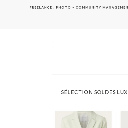
Aller
FREELANCE : PHOTO – COMMUNITY MANAGEME
au
contenu
elodie
SÉLECTION SOLDES LUXE