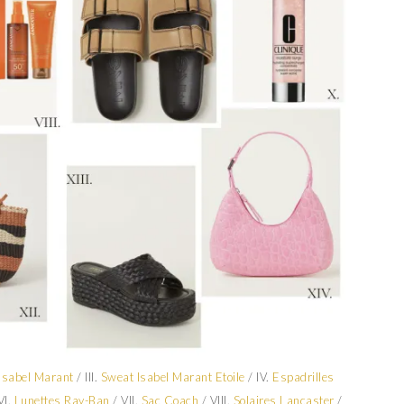
Isabel Marant
/ III.
Sweat Isabel Marant Etoile
/ IV.
Espadrilles
VI.
Lunettes Ray-Ban
/ VII.
Sac Coach
/ VIII.
Solaires Lancaster
/