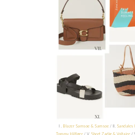
I .
Blazer Samsoe & Samsoe
/ II.
Sandales 
Tommy Hilfiger
/ V.
Short Zadig & Voltaire
/ 