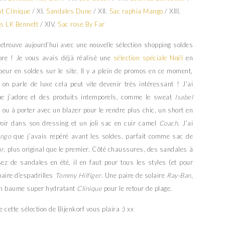
t Clinique
/ XI.
Sandales Dune
/ XII.
Sac raphia Mango
/ XIII.
s LK Bennett
/ XIV.
Sac rose By Far
retrouve aujourd’hui avec une nouvelle sélection shopping soldes
re ! Je vous avais déjà réalisé une
sélection spéciale Noël
en
eur en soldes sur le site. Il y a plein de promos en ce moment,
on parle de luxe cela peut vite devenir très intéressant ! J’ai
e j’adore et des produits intemporels, comme le sweat
Isabel
n ou à porter avec un blazer pour le rendre plus chic, un short en
oir dans son dressing et un joli sac en cuir camel
Coach
. J’ai
ngo
que j’avais repéré avant les soldes, parfait comme sac de
ar
, plus original que le premier. Côté chaussures, des sandales à
z de sandales en été, il en faut pour tous les styles (et pour
paire d’espadrilles
Tommy Hilfiger
. Une paire de solaire
Ray-Ban
,
n baume super hydratant
Clinique
pour le retour de plage.
cette sélection de Bijenkorf vous plaira :) xx