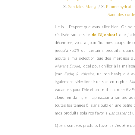
IX.
Sandales Mango
/ X.
Baume hydratan
Sandales corde
Hello ! J’espere que vous allez bien. On se 
réalisée sur le site
de Bijenkorf
que j’ado
décembre, voici aujourd’hui mes coups de co
jusqu’à -50% sur certains produits, quand 
ajouté à ma sélection que des marques qu
Marant Etoile
, idéal pour chiller à la maiso
jean
Zadig & Voltaire
, un bon basique à av
également sélectionné un sac en raphia
Ma
vacances pour l’été et un petit sac rose
By F
clous, en daim, en raphia…on a jamais asse
toutes les tenues!), sans oublier, une petite 
mes produits solaires favoris
Lancaster
et u
Quels sont vos produits favoris? J’espère que 