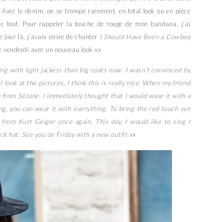
. Avec le denim, on se trompe rarement, en total look ou en pièce
ec tout. Pour rappeler la touche de rouge de mon bandana, j’ai
 jour là, j’avais envie de chanter
I Should Have Been a Cowboy
 vendredi avec un nouveau look xx
ing with light jackets than big coats now. I wasn’t convinced by
ook at the pictures, I think this is really nice. When my friend
a from Sézane, I immediately thought that I would wear it with a
ng, you can wear it with everything. To bring the red touch out
from Kurt Geiger once again. This day, I would like to sing I
k hat. See you on Friday with a new outfit xx