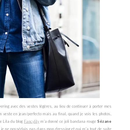
ayering avec des vestes légères, au lieu de continuer à porter mes
n veste en jean/perfecto mais au final, quand je vois les photos,
e Lila du blog
Fancylily
m’a donné ce joli bandana rouge
Sézane
e je ne possédais pas dans mon dressing et qui m’a tout de suite