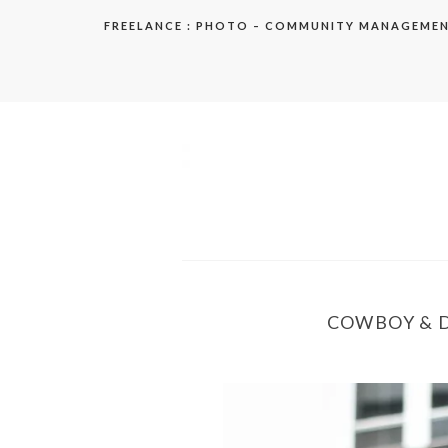
Aller
FREELANCE : PHOTO – COMMUNITY MANAGEME
au
contenu
elodie
COWBOY & D