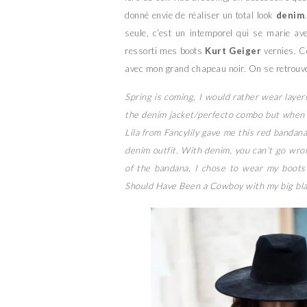
donné envie de réaliser un total look
denim
seule, c’est un intemporel qui se marie av
ressorti mes boots
Kurt Geiger
vernies. Ce
avec mon grand chapeau noir. On se retrouve
Spring is coming, I would rather wear layer
the denim jacket/perfecto combo but when I l
Lila from Fancylily gave me this red bandan
denim outfit. With denim, you can’t go wro
of the bandana, I chose to wear my boots 
Should Have Been a Cowboy with my big blac