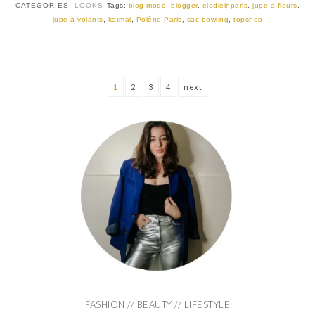
CATEGORIES:
LOOKS
Tags:
blog mode
,
blogger
,
elodieinparis
,
jupe a fleurs
,
jupe à volants
,
katmai
,
Polène Paris
,
sac bowling
,
topshop
1
2
3
4
next
FASHION // BEAUTY // LIFESTYLE