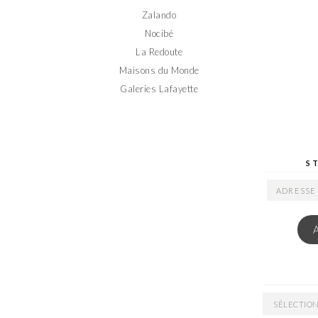
Zalando
Nocibé
La Redoute
Maisons du Monde
Galeries Lafayette
S
ADRESSE
EMAIL
ARCHIVES