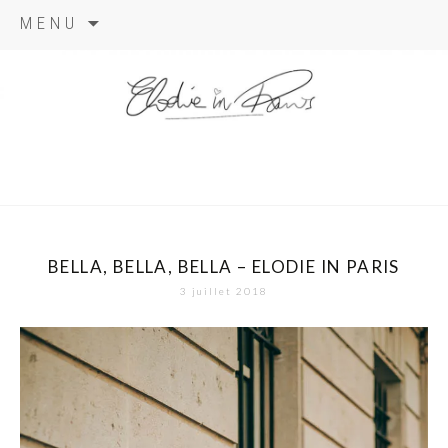
Aller
MENU
au
contenu
elodie in
paris
BELLA, BELLA, BELLA – ELODIE IN PARIS
3 juillet 2018