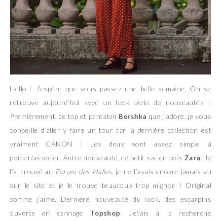
Hello ! J’espère que vous passez une belle semaine. On se
retrouve aujourd’hui avec un look plein de nouveautés !
Premièrement, ce top et pantalon
Bershka
que j’adore, je vous
conseille d’aller y faire un tour car la dernière collection est
vraiment CANON ! Les deux sont assez simple à
porter/associer. Autre nouveauté, ce petit sac en bois
Zara
. Je
l’ai trouvé au
Forum des Halles
, je ne l’avais encore jamais vu
sur le site et je le trouve beaucoup trop mignon ! Original
comme j’aime. Dernière nouveauté du look, des escarpins
ouverts en cannage
Topshop
. J’étais à la recherche