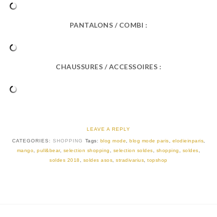
PANTALONS / COMBI :
CHAUSSURES / ACCESSOIRES :
LEAVE A REPLY
CATEGORIES:
SHOPPING
Tags:
blog mode
,
blog mode paris
,
elodieinparis
,
mango
,
pull&bear
,
selection shopping
,
selection soldes
,
shopping
,
soldes
,
soldes 2018
,
soldes asos
,
stradivarius
,
topshop