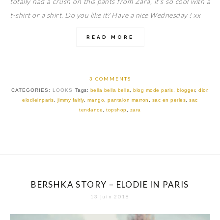
totally had a crush on this pants from Zara, it’s so cool with a
t-shirt or a shirt. Do you like it? Have a nice Wednesday ! xx
READ MORE
3 COMMENTS
CATEGORIES:
LOOKS
Tags:
bella bella bella
,
blog mode paris
,
blogger
,
dior
,
elodieinparis
,
jimmy fairly
,
mango
,
pantalon marron
,
sac en perles
,
sac
tendance
,
topshop
,
zara
BERSHKA STORY – ELODIE IN PARIS
13 juin 2018