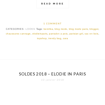
READ MORE
1 COMMENT
CATEGORIES:
LOOKS
Tags:
bershka
,
blog mode
,
blog mode paris
,
blogger
,
chaussures cannage
,
elodieinparis
,
pantalon a pois
,
parisian girl
,
sac en bois
,
topshop
,
trendy bag
,
zara
SOLDES 2018 – ELODIE IN PARIS
10 janvier 2018