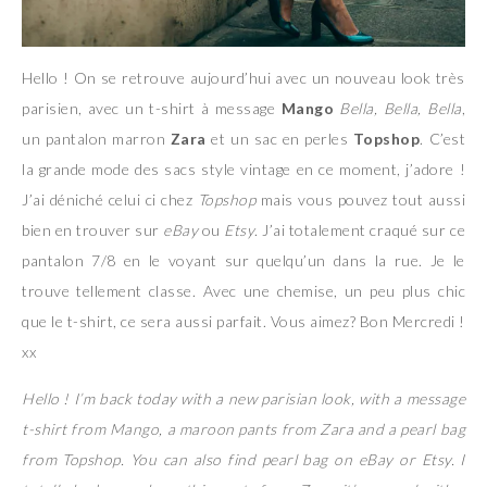
Hello ! On se retrouve aujourd’hui avec un nouveau look très
parisien, avec un t-shirt à message
Mango
Bella, Bella, Bella
,
un pantalon marron
Zara
et un sac en perles
Topshop
. C’est
la grande mode des sacs style vintage en ce moment, j’adore !
J’ai déniché celui ci chez
Topshop
mais vous pouvez tout aussi
bien en trouver sur
eBay
ou
Etsy
. J’ai totalement craqué sur ce
pantalon 7/8 en le voyant sur quelqu’un dans la rue. Je le
trouve tellement classe. Avec une chemise, un peu plus chic
que le t-shirt, ce sera aussi parfait. Vous aimez? Bon Mercredi !
xx
Hello ! I’m back today with a new parisian look, with a message
t-shirt from Mango, a maroon pants from Zara and a pearl bag
from Topshop. You can also find pearl bag on eBay or Etsy. I