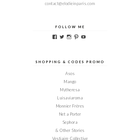
contact@elodieinparis.com
FOLLOW ME
Voir
Voir
Voir
Voir
Voir
le
le
le
le
le
profil
profil
profil
profil
profil
de
de
de
de
de
Elodieinparis
Elodieinparis
Elodieinparis
Elodieinparis
Elodieinparis
sur
sur
sur
sur
sur
SHOPPING & CODES PROMO
Facebook
Twitter
Instagram
Pinterest
YouTube
Asos
Mango
Mytheresa
Luisaviaroma
Monnier Frères
Net a Porter
Sephora
& Other Stories
Vestiaire Collective