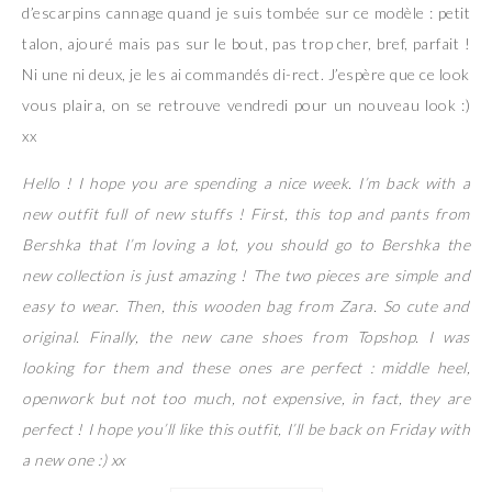
d’escarpins cannage quand je suis tombée sur ce modèle : petit
talon, ajouré mais pas sur le bout, pas trop cher, bref, parfait !
Ni une ni deux, je les ai commandés di-rect. J’espère que ce look
vous plaira, on se retrouve vendredi pour un nouveau look :)
xx
Hello ! I hope you are spending a nice week. I’m back with a
new outfit full of new stuffs ! First, this top and pants from
Bershka that I’m loving a lot, you should go to Bershka the
new collection is just amazing ! The two pieces are simple and
easy to wear. Then, this wooden bag from Zara. So cute and
original. Finally, the new cane shoes from Topshop. I was
looking for them and these ones are perfect : middle heel,
openwork but not too much, not expensive, in fact, they are
perfect ! I hope you’ll like this outfit, I’ll be back on Friday with
a new one :) xx