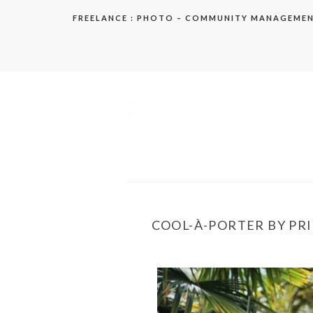
Aller
FREELANCE : PHOTO – COMMUNITY MANAGEME
au
contenu
elodie
COOL-À-PORTER BY PRI