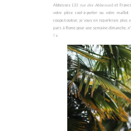
Abbesses (
31 rue des Abbesses
) et Franc
votre pièce cool-à-porter ou votre maillo
coupe/couleur, je vous en reparlerais plus 
pars à Rome pour une semaine dimanche, n’h
! x