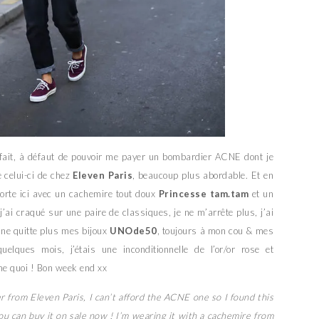
rfait, à défaut de pouvoir me payer un bombardier ACNE dont je
 celui-ci de chez
Eleven Paris
, beaucoup plus abordable. Et en
porte ici avec un cachemire tout doux
Princesse tam.tam
et un
’ai craqué sur une paire de classiques, je ne m’arrête plus, j’ai
 ne quitte plus mes bijoux
UNOde50
, toujours à mon cou & mes
uelques mois, j’étais une inconditionnelle de l’or/or rose et
me quoi ! Bon week end xx
 from Eleven Paris, I can’t afford the ACNE one so I found this
 you can buy it on sale now ! I’m wearing it with a cachemire from