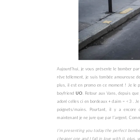
Aujourd’hui, je vous présente le bomber pa
rêve tellement, je suis tombée amoureuse de
plus, il est en promo en ce moment ! Je le 
boyfriend
UO
. Retour aux Vans, depuis que j
adoré celles ci en bordeaux + daim = <3 . Je
poignets/mains. Pourtant, il y a encore q
maintenant je ne jure que par l’argent. Com
I’m presenting you today the perfect bomber
cheaper one and I fall in love with it, plus,