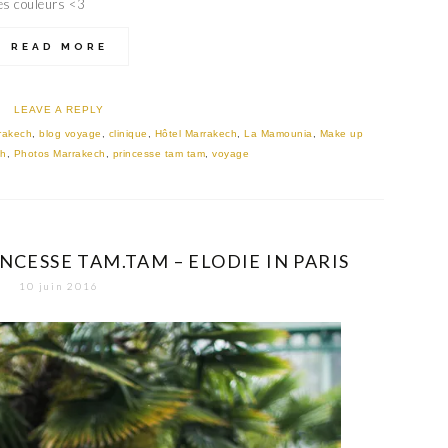
es couleurs <3
READ MORE
LEAVE A REPLY
rrakech
,
blog voyage
,
clinique
,
Hôtel Marrakech
,
La Mamounia
,
Make up
ch
,
Photos Marrakech
,
princesse tam tam
,
voyage
NCESSE TAM.TAM – ELODIE IN PARIS
10 juin 2016