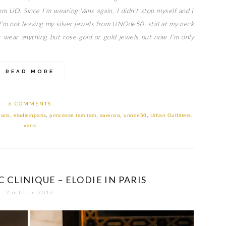
om UO. Since I’m wearing Vans again, I didn’t stop myself and I
’m not leaving my silver jewels from UNOde50, still at my neck
t wear anything but rose gold or gold jewels but now I’m only
READ MORE
6 COMMENTS
aris
,
elodieinparis
,
princesse tam tam
,
sarenza
,
unode50
,
Urban Outfitters
,
vans
CLINIQUE – ELODIE IN PARIS
2 octobre 2016