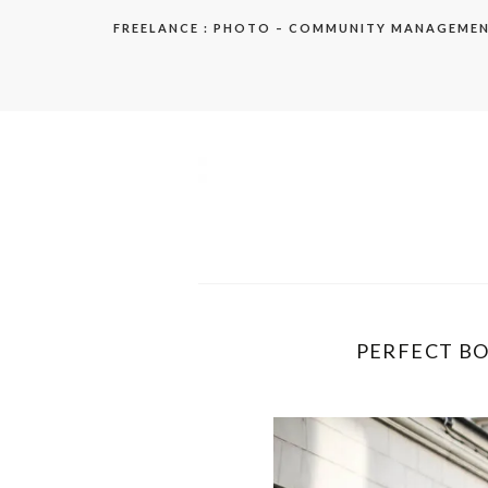
Aller
FREELANCE : PHOTO – COMMUNITY MANAGEME
au
contenu
elodie
PERFECT BO