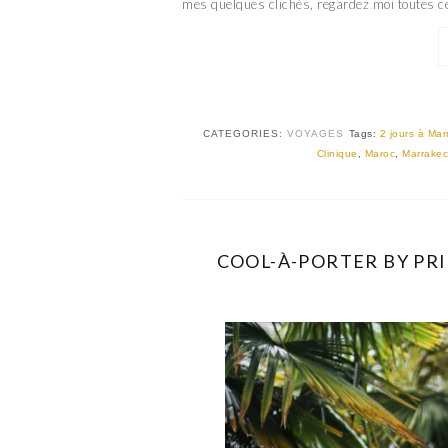
mes quelques clichés, regardez moi toutes c
CATEGORIES:
VOYAGES
Tags:
2 jours à Ma
Clinique
,
Maroc
,
Marrake
COOL-À-PORTER BY PRI