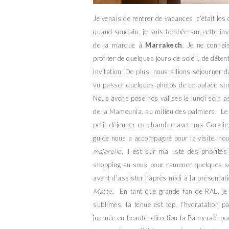
Je venais de rentrer de vacances, c’était les 
quand soudain, je suis tombée sur cette inv
de la marque à
Marrakech
. Je ne connai
profiter de quelques jours de soleil, de déten
invitation. De plus, nous allions séjourner da
vu passer quelques photos de ce palace sur 
Nous avons posé nos valises le lundi soir, a
de la Mamounia, au milieu des palmiers. Le
petit déjeuner en chambre avec ma Coralie,
guide nous a accompagné pour la visite, no
majorelle
, il est sur ma liste des priorit
shopping au souk pour ramener quelques so
avant d’assister l’après midi à la présenta
Matte
. En tant que grande fan de RAL, je
sublimes, la tenue est top, l’hydratation par
journée en beauté, direction la Palmeraie pou