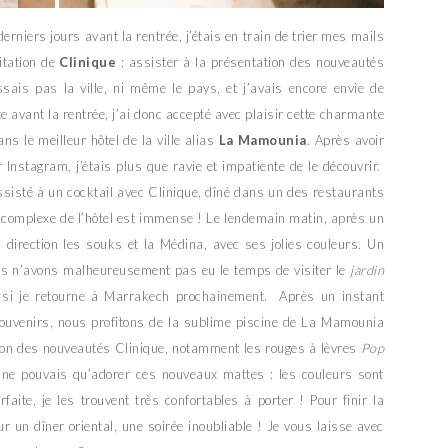
derniers jours avant la rentrée, j’étais en train de trier mes mails
itation de
Clinique
: assister à la présentation des nouveautés
ssais pas la ville, ni même le pays, et j’avais encore envie de
te avant la rentrée, j’ai donc accepté avec plaisir cette charmante
ns le meilleur hôtel de la ville alias
La Mamounia
. Après avoir
Instagram, j’étais plus que ravie et impatiente de le découvrir.
ssisté à un cocktail avec Clinique, dîné dans un des restaurants
 complexe de l’hôtel est immense ! Le lendemain matin, après un
 direction les souks et la Médina, avec ses jolies couleurs. Un
us n’avons malheureusement pas eu le temps de visiter le
jardin
és si je retourne à Marrakech prochainement. Après un instant
uvenirs, nous profitons de la sublime piscine de La Mamounia
tion des nouveautés Clinique, notamment les rouges à lèvres
Pop
 ne pouvais qu’adorer ces nouveaux mattes : les couleurs sont
faite, je les trouvent très confortables à porter ! Pour finir la
r un dîner oriental, une soirée inoubliable ! Je vous laisse avec