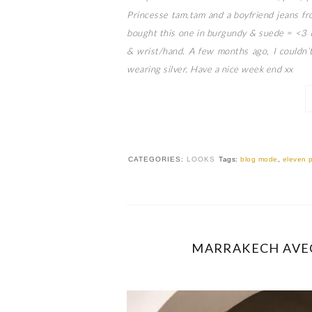
Princesse tam.tam and a boyfriend jeans fr
bought this one in burgundy & suede = <3 I
& wrist/hand. A few months ago, I couldn’
wearing silver. Have a nice week end xx
CATEGORIES:
LOOKS
Tags:
blog mode
,
eleven p
MARRAKECH AVEC 