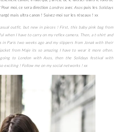
 Pour moi, ce sera direction
Londres
avec
Asos
puis les
Solidays
argé mais ultra canon ! Suivez-moi sur les réseaux ! xx
ual outfit, but new in pieces ! First, this baby pink bag from
ful when I have to carry on my reflex camera. Then, a t-shirt and
es in Paris two weeks ago and my slippers from Jonak with their
 jacket from Maje its so amazing I have to wear it more often.
oing to London with Asos, then the Solidays festival with
exciting ! Follow me on my social networks ! xx