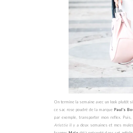
On termine la semaine avec un look plutôt s
ce sac rose poudré de la marque
Paul’s Bo
par exemple, transporter mon reflex. Puis,
Arlettie
il y a deux semaines et mes mule
franges
Maje
déjà présenté dans cet
article