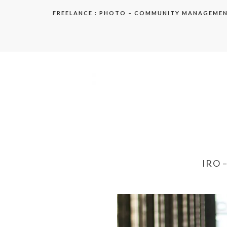
Aller
FREELANCE : PHOTO – COMMUNITY MANAGEME
au
contenu
elodie
IRO 