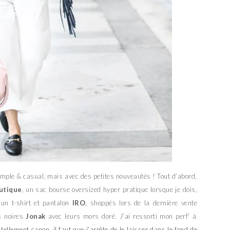
imple & casual, mais avec des petites nouveautés ! Tout d’abord,
utique
, un sac bourse oversized hyper pratique lorsque je dois,
 un t-shirt et pantalon
IRO
, shoppés lors de la dernière vente
s noires
Jonak
avec leurs mors doré. J’ai ressorti mon perf’ à
tellement canon, il faut que j’arrête de le laisser dans le fond de