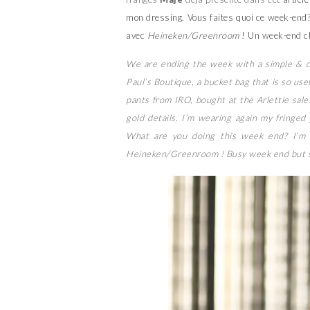
mon dressing. Vous faites quoi ce week-end?
avec
Heineken/Greenroom
! Un week-end ch
We are ending the week with a simple & cas
Paul’s Boutique, a bucket bag that is so use
pants from IRO, bought at the Arlettie sal
gold details. I’m wearing again my fringed
What are you doing this week end? I’m g
Heineken/Greenroom ! Busy week end but so 