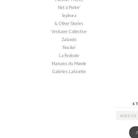
Net a Porter
Sephora
& Other Stories
Vestiaire Collective
Zalando
Nocibé
La Redoute
Maisons du Monde
Galeries Lafayette
S
ADRESSE
EMAIL