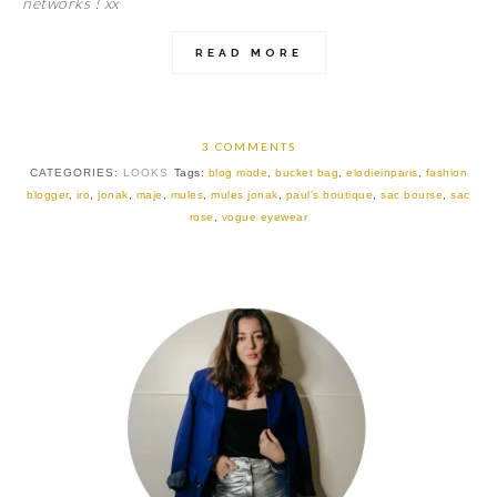
networks ! xx
READ MORE
3 COMMENTS
CATEGORIES:
LOOKS
Tags:
blog mode
,
bucket bag
,
elodieinparis
,
fashion
blogger
,
iro
,
jonak
,
maje
,
mules
,
mules jonak
,
paul's boutique
,
sac bourse
,
sac
rose
,
vogue eyewear