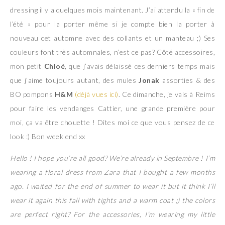
dressing il y a quelques mois maintenant. J’ai attendu la « fin de
l’été » pour la porter même si je compte bien la porter à
nouveau cet automne avec des collants et un manteau ;) Ses
couleurs font très automnales, n’est ce pas? Côté accessoires,
mon petit
Chloé
, que j’avais délaissé ces derniers temps mais
que j’aime toujours autant, des mules
Jonak
assorties & des
BO pompons
H&M
(déjà vues ici)
. Ce dimanche, je vais à Reims
pour faire les vendanges Cattier, une grande première pour
moi, ça va être chouette ! Dites moi ce que vous pensez de ce
look :) Bon week end xx
Hello ! I hope you’re all good? We’re already in Septembre ! I’m
wearing a floral dress from Zara that I bought a few months
ago. I waited for the end of summer to wear it but it think I’ll
wear it again this fall with tights and a warm coat ;) the colors
are perfect right? For the accessories, I’m wearing my little