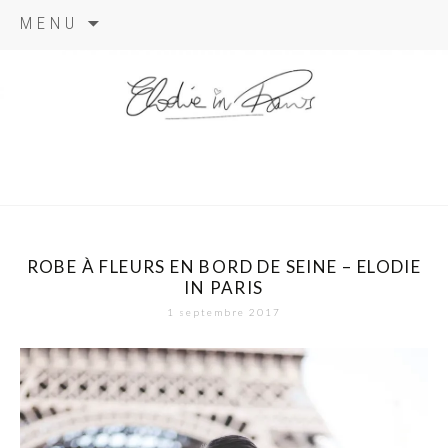
Aller
MENU
au
contenu
elodie in
paris
ROBE À FLEURS EN BORD DE SEINE – ELODIE
IN PARIS
1 septembre 2017