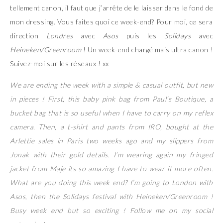
tellement canon, il faut que j’arrête de le laisser dans le fond de
mon dressing. Vous faites quoi ce week-end? Pour moi, ce sera
direction
Londres
avec
Asos
puis les
Solidays
avec
Heineken/Greenroom
! Un week-end chargé mais ultra canon !
Suivez-moi sur les réseaux ! xx
We are ending the week with a simple & casual outfit, but new
in pieces ! First, this baby pink bag from Paul’s Boutique, a
bucket bag that is so useful when I have to carry on my reflex
camera. Then, a t-shirt and pants from IRO, bought at the
Arlettie sales in Paris two weeks ago and my slippers from
Jonak with their gold details. I’m wearing again my fringed
jacket from Maje its so amazing I have to wear it more often.
What are you doing this week end? I’m going to London with
Asos, then the Solidays festival with Heineken/Greenroom !
Busy week end but so exciting ! Follow me on my social