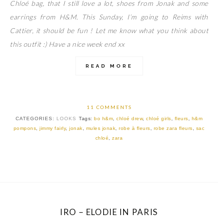
Chloé bag, that I still love a lot, shoes from Jonak and some
earrings from H&M. This Sunday, I’m going to Reims with
Cattier, it should be fun ! Let me know what you think about
this outfit :) Have a nice week end xx
READ MORE
11 COMMENTS
CATEGORIES:
LOOKS
Tags:
bo h&m
,
chloé drew
,
chloé girls
,
fleurs
,
h&m
pompons
,
jimmy fairly
,
jonak
,
mules jonak
,
robe à fleurs
,
robe zara fleurs
,
sac
chloé
,
zara
IRO – ELODIE IN PARIS