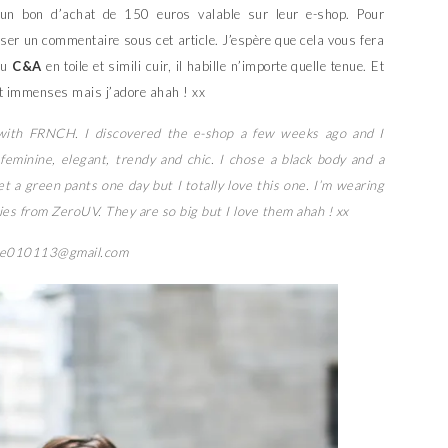
n bon d’achat de 150 euros valable sur leur e-shop. Pour
ser un commentaire sous cet article. J’espère que cela vous fera
au
C&A
en toile et simili cuir, il habille n’importe quelle tenue. Et
ont immenses mais j’adore ahah ! xx
 with FRNCH. I discovered the e-shop a few weeks ago and I
 feminine, elegant, trendy and chic. I chose a black body and a
t a green pants one day but I totally love this one. I’m wearing
s from ZeroUV. They are so big but I love them ahah ! xx
lice010113@gmail.com