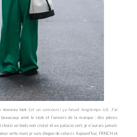
n nouveau look (
et un concours! ça faisait longtemps ici
). J’ai
i beaucoup aimé le style et l’univers de la marque : des pièces
i choisi un body noir croisé et un palazzo vert, je n’aurais jamais
uleur verte mais je suis dingue de celui-ci. Aujourd’hui, FRNCH et