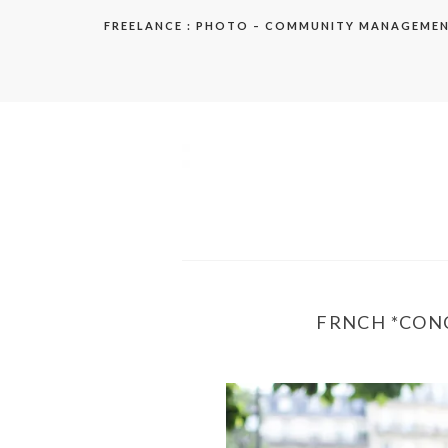
Aller
FREELANCE : PHOTO – COMMUNITY MANAGEME
au
contenu
elodie
FRNCH *CONC