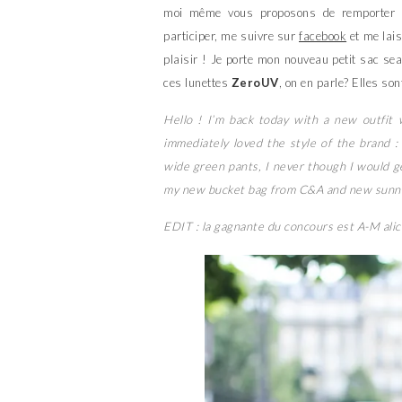
moi même vous proposons de remporter u
participer, me suivre sur
facebook
et me lais
plaisir ! Je porte mon nouveau petit sac se
ces lunettes
ZeroUV
, on en parle? Elles s
Hello ! I’m back today with a new outfit
immediately loved the style of the brand :
wide green pants, I never though I would ge
my new bucket bag from C&A and new sunnie
EDIT : la gagnante du concours est A-M a