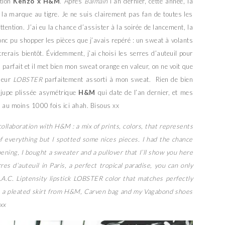
ation
Kenzo x H&M
. Après
Balmain
l’an dernier, cette année, la
e la marque au tigre. Je ne suis clairement pas fan de toutes les
ention. J’ai eu la chance d’assister à la soirée de lancement, la
 donc pu shopper les pièces que j’avais repéré : un sweat à volants
rerais bientôt. Évidemment, j’ai choisi les serres d’auteuil pour
t parfait et il met bien mon sweat orange en valeur, on ne voit que
leur
LOBSTER
parfaitement assorti à mon sweat. Rien de bien
 jupe plissée asymétrique
H&M
qui date de l’an dernier, et mes
s au moins 1000 fois ici ahah. Bisous xx
collaboration with H&M : a mix of prints, colors, that represents
of everything but I spotted some nices pieces. I had the chance
ening, I bought a sweater and a pullover that I’ll show you here
res d’auteuil in Paris, a perfect tropical paradise, you can only
A.C. Liptensity lipstick LOBSTER color that matches perfectly
, a pleated skirt from H&M, Carven bag and my Vagabond shoes
xx