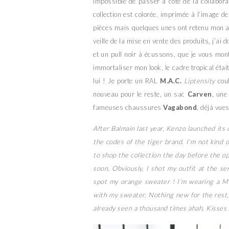
Impossible de passer à côté de la collabor
collection est colorée, imprimée à l’image d
pièces mais quelques unes ont retenu mon att
veille de la mise en vente des produits, j’ai
et un pull noir à écussons, que je vous mont
immortaliser mon look, le cadre tropical étai
lui ! Je porte un RAL
M.A.C.
Liptensity
cou
nouveau pour le reste, un sac
Carven
, une
fameuses chaussures
Vagabond
, déjà vue
After Balmain last year, Kenzo launched its 
the codes of the tiger brand. I’m not kind 
to shop the collection the day before the op
soon. Obviously, I shot my outfit at the ser
spot my orange sweater ! I’m wearing a M.
with my sweater. Nothing new for the rest
already seen a thousand times ahah. Kisses 