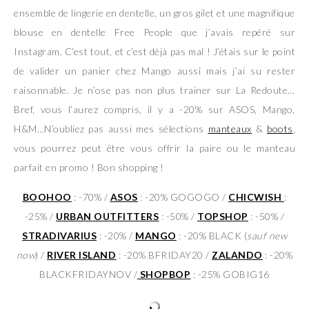
ensemble de lingerie en dentelle, un gros gilet et une magnifique
blouse en dentelle Free People que j’avais repéré sur
Instagram. C’est tout, et c’est déjà pas mal ! J’étais sur le point
de valider un panier chez Mango aussi mais j’ai su rester
raisonnable. Je n’ose pas non plus trainer sur La Redoute…
Bref, vous l’aurez compris, il y a -20% sur ASOS, Mango,
H&M…N’oubliez pas aussi mes sélections
manteaux
&
boots
,
vous pourrez peut être vous offrir la paire ou le manteau
parfait en promo ! Bon shopping !
BOOHOO
: -70% /
ASOS
: -20% GOGOGO /
CHICWISH
:
-25% /
URBAN OUTFITTERS
: -50% /
TOPSHOP
: -50% /
STRADIVARIUS
: -20% /
MANGO
: -20% BLACK (
sauf new
now
) /
RIVER ISLAND
: -20% BFRIDAY20 /
ZALANDO
: -20%
BLACKFRIDAYNOV /
SHOPBOP
: -25% GOBIG16