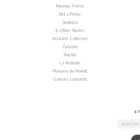
Monnier Frères
Net a Porter
Sephora
& Other Stories
Vestiaire Collective
Zalando
Nocibé
La Redoute
Maisons du Monde
Galeries Lafayette
S
ADRESSE
EMAIL