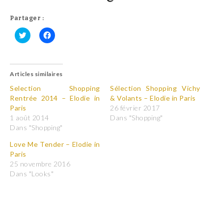
Partager :
C
C
l
l
i
i
q
q
u
u
Articles similaires
e
e
z
z
p
p
Selection Shopping
Sélection Shopping Vichy
o
o
Rentrée 2014 – Elodie in
& Volants – Elodie in Paris
u
u
r
r
Paris
26 février 2017
p
p
1 août 2014
Dans "Shopping"
a
a
r
r
Dans "Shopping"
t
t
a
a
Love Me Tender – Elodie in
g
g
e
e
Paris
r
r
25 novembre 2016
s
s
u
u
Dans "Looks"
r
r
T
F
w
a
i
c
t
e
t
b
e
o