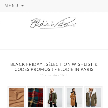
Aller
MENU
au
contenu
elodie in
paris
BLACK FRIDAY : SÉLECTION WISHLIST &
CODES PROMOS ! – ELODIE IN PARIS
25 novembre 2016