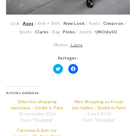
Coat :
Asos
/ Knit + Shirt :
New Look
/ Pants :
Cimarron
/
Boots :
Clarks
/ Bag :
Pinko
/ Jewels :
UNOde50
Photos :
Laura
Partager :
C
C
l
l
i
i
q
q
u
u
Articles similaires
e
e
z
z
p
p
Sélection shopping
Mon Shopping au Forum
o
o
manteaux – Elodie in Paris
des Halles – Elodie in Paris
u
u
r
r
10 novembre 2016
1 avril 2018
p
p
Dans "Shopping"
Dans "Shopping"
a
a
r
r
t
t
Carreaux & jean sur
a
a