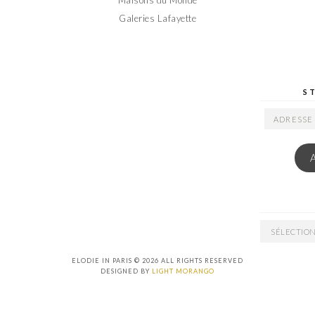
Maisons du Monde
Galeries Lafayette
S
ADRESSE
EMAIL
ARCHIVES
ELODIE IN PARIS © 2026 ALL RIGHTS RESERVED
DESIGNED BY
LIGHT MORANGO