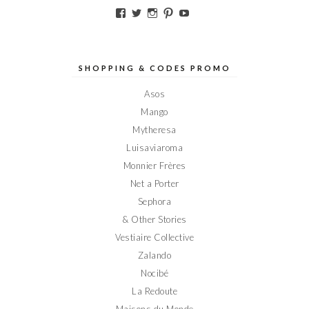
Voir
Voir
Voir
Voir
Voir
le
le
le
le
le
profil
profil
profil
profil
profil
de
de
de
de
de
Elodieinparis
Elodieinparis
Elodieinparis
Elodieinparis
Elodieinparis
sur
sur
sur
sur
sur
SHOPPING & CODES PROMO
Facebook
Twitter
Instagram
Pinterest
YouTube
Asos
Mango
Mytheresa
Luisaviaroma
Monnier Frères
Net a Porter
Sephora
& Other Stories
Vestiaire Collective
Zalando
Nocibé
La Redoute