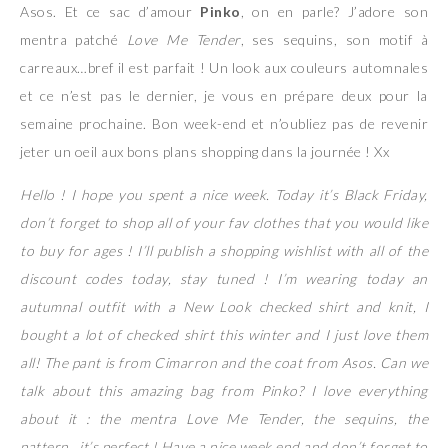
Asos. Et ce sac d’amour
Pinko
, on en parle? J’adore son
mentra patché
Love Me Tender
, ses sequins, son motif à
carreaux…bref il est parfait ! Un look aux couleurs automnales
et ce n’est pas le dernier, je vous en prépare deux pour la
semaine prochaine. Bon week-end et n’oubliez pas de revenir
jeter un oeil aux bons plans shopping dans la journée ! Xx
Hello ! I hope you spent a nice week. Today it’s Black Friday,
don’t forget to shop all of your fav clothes that you would like
to buy for ages ! I’ll publish a shopping wishlist with all of the
discount codes today, stay tuned ! I’m wearing today an
autumnal outfit with a New Look checked shirt and knit, I
bought a lot of checked shirt this winter and I just love them
all! The pant is from Cimarron and the coat from Asos. Can we
talk about this amazing bag from Pinko? I love everything
about it : the mentra Love Me Tender, the sequins, the
pattern…it’s perfect ! Have a nice week end and don’t forget to