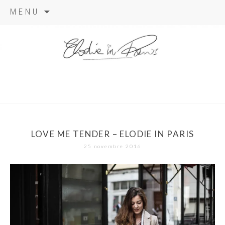
Aller
MENU
au
contenu
elodie in
paris
LOVE ME TENDER – ELODIE IN PARIS
25 novembre 2016