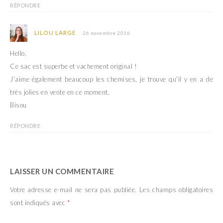
e
f
RÉPONDRE
n
e
ê
n
t
ê
r
t
LILOU LARGE
26 novembre 2016
e
r
)
e
)
Hello,
Ce sac est superbe et vachement original !
J’aime également beaucoup les chemises, je trouve qu’il y en a de
très jolies en vente en ce moment,
Bisou
RÉPONDRE
LAISSER UN COMMENTAIRE
Votre adresse e-mail ne sera pas publiée.
Les champs obligatoires
sont indiqués avec
*