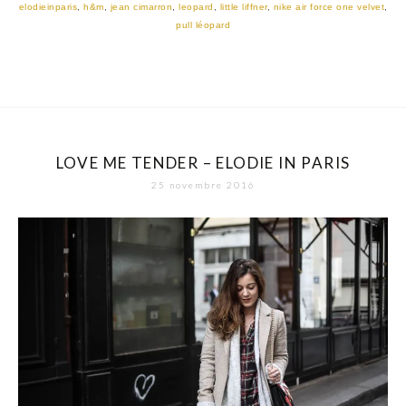
elodieinparis
,
h&m
,
jean cimarron
,
leopard
,
little liffner
,
nike air force one velvet
,
pull léopard
LOVE ME TENDER – ELODIE IN PARIS
25 novembre 2016