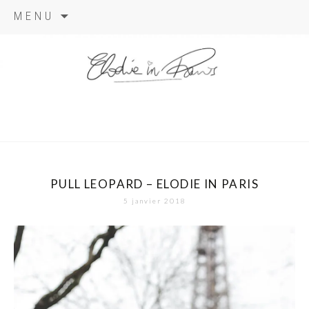
Aller
MENU
au
contenu
elodie in
paris
PULL LEOPARD – ELODIE IN PARIS
5 janvier 2018