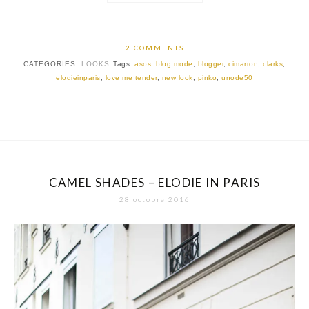
2 COMMENTS
CATEGORIES:
LOOKS
Tags:
asos
,
blog mode
,
blogger
,
cimarron
,
clarks
,
elodieinparis
,
love me tender
,
new look
,
pinko
,
unode50
CAMEL SHADES – ELODIE IN PARIS
28 octobre 2016