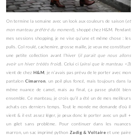
On termine la semaine avec un look aux couleurs de saison (
et
mon manteau préféré du moment
), shoppé chez H&M. Pendant
mes sessions shopping, je ne vise qu’une et même chose : les
pulls. Col roulé, cachemire, grosse maille, je veux me constituer
une petite collection avant l’hiver (
il parait que nous allons
avoir un hiver trèèès froid
). Celui ci (
ainsi que le manteau <3
)
vient de chez
H&M
, je n’avais pas prévu de le porter avec mon
pantalon
Cimarron
, un poil plus foncé, mais toujours dans la
même nuance de camel, mais au final, ça passe plutôt bien
ensemble. Ce manteau, je crois qu’il a été un de mes meilleurs
achats ces derniers temps. Tout le monde me demande d’où il
vient & il est assez léger, je peux donc le porter avec un pull +
un gilet sans problème. Pour continuer dans les nuances
marron, un sac imprimé python
Zadig & Voltaire
et une paire