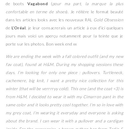
de boots
Vagabond
(
pour ma part, la marque la plus
confortable en terme de shoes
). Je réitère le format beauté
dans les articles looks avec les nouveaux RAL
Gold Obsession
de
L’Oréal
, je leur consacrerais un article à eux d’ici quelques
jours mais voici un aperçu notamment pour la teinte que je
porte sur les photos. Bon week end xx
We are ending the week with a fall colored outfit (and my new
fav coat), found at H&M. During my shopping sessions these
days, I’m looking for only one piece : pullovers. Turtleneck,
cachemere, big knit, I want a pretty nice collection for this
winter (that will be verrrryy cold). This one (and the coat <3) is
from H&M, I decided to wear it with my Cimarron pant in the
same color and it looks pretty cool together. I’m so in love with
my grey coat, I’m wearing it everyday and everyone is asking
about the brand. I can wear it with a pullover and a cardigan
inside. For the accessories, a brown python bag from Zadig &