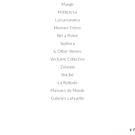
Mango
Mytheresa
Luisaviaroma
Monnier Frères
Net a Porter
Sephora
& Other Stories
Vestiaire Collective
Zalando
Nocibé
La Redoute
Maisons du Monde
Galeries Lafayette
S