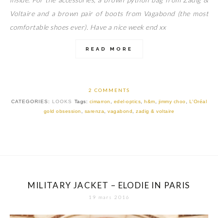
Voltaire and a brown pair of boots from Vagabond (the most
comfortable shoes ever). Have a nice week end xx
READ MORE
2 COMMENTS
CATEGORIES:
LOOKS
Tags:
cimarron
,
edel-optics
,
h&m
,
jimmy choo
,
L'Oréal
gold obsession
,
sarenza
,
vagabond
,
zadig & voltaire
MILITARY JACKET – ELODIE IN PARIS
19 mars 2016