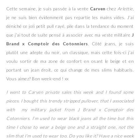
Cette semaine, je suis passée à la vente
Carven
chez
Arlettie
,
je ne suis bien évidemment pas repartie les mains vides. J’ai
déniché ce joli petit pull rayé, pile dans la tendance du moment
que j’ai tout de suite pensé à associer avec ma veste militaire
J
Brand x Comptoir des Cotonniers
. Côté jeans, je suis
plutôt une adepte du noir, un classique, mais cette fois-ci j’ai
voulu sortir de ma zone de confort en osant le beige et en
portant un jean droit, ce qui change de mes slims habituels.
Vous aimez? Bon week-end ! xx
I went to Carven private sales this week and I found some
pieces. I bought this trendy stripped pullover, that I associated
with my military jacket from J Brand x Comptoir des
Cotonniers. I’m used to wear black jeans all the time but this
time I chose to wear a beige one and a straight one, not the
slim that I’m used to wear too. Do you like it? Have a nice week