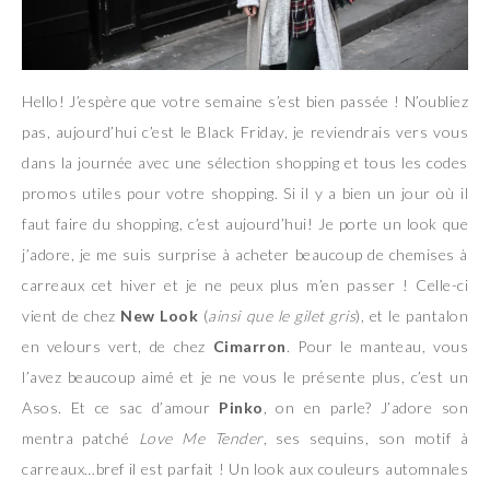
Hello! J’espère que votre semaine s’est bien passée ! N’oubliez
pas, aujourd’hui c’est le Black Friday, je reviendrais vers vous
dans la journée avec une sélection shopping et tous les codes
promos utiles pour votre shopping. Si il y a bien un jour où il
faut faire du shopping, c’est aujourd’hui! Je porte un look que
j’adore, je me suis surprise à acheter beaucoup de chemises à
carreaux cet hiver et je ne peux plus m’en passer ! Celle-ci
vient de chez
New Look
(
ainsi que le gilet gris
), et le pantalon
en velours vert, de chez
Cimarron
. Pour le manteau, vous
l’avez beaucoup aimé et je ne vous le présente plus, c’est un
Asos. Et ce sac d’amour
Pinko
, on en parle? J’adore son
mentra patché
Love Me Tender
, ses sequins, son motif à
carreaux…bref il est parfait ! Un look aux couleurs automnales