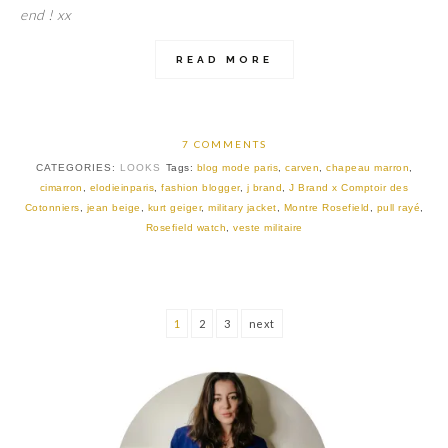
end ! xx
READ MORE
7 COMMENTS
CATEGORIES:
LOOKS
Tags:
blog mode paris
,
carven
,
chapeau marron
,
cimarron
,
elodieinparis
,
fashion blogger
,
j brand
,
J Brand x Comptoir des
Cotonniers
,
jean beige
,
kurt geiger
,
military jacket
,
Montre Rosefield
,
pull rayé
,
Rosefield watch
,
veste militaire
1
2
3
next