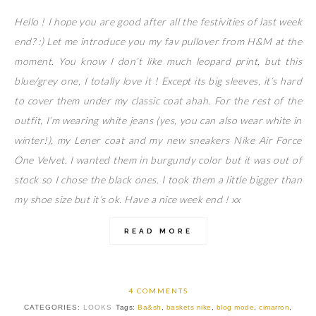
Hello ! I hope you are good after all the festivities of last week
end? :) Let me introduce you my fav pullover from H&M at the
moment. You know I don’t like much leopard print, but this
blue/grey one, I totally love it ! Except its big sleeves, it’s hard
to cover them under my classic coat ahah. For the rest of the
outfit, I’m wearing white jeans (yes, you can also wear white in
winter!), my Lener coat and my new sneakers Nike Air Force
One Velvet. I wanted them in burgundy color but it was out of
stock so I chose the black ones. I took them a little bigger than
my shoe size but it’s ok. Have a nice week end ! xx
READ MORE
4 COMMENTS
CATEGORIES:
LOOKS
Tags:
Ba&sh
,
baskets nike
,
blog mode
,
cimarron
,