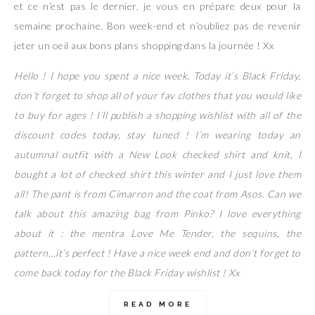
et ce n’est pas le dernier, je vous en prépare deux pour la
semaine prochaine. Bon week-end et n’oubliez pas de revenir
jeter un oeil aux bons plans shopping dans la journée ! Xx
Hello ! I hope you spent a nice week. Today it’s Black Friday,
don’t forget to shop all of your fav clothes that you would like
to buy for ages ! I’ll publish a shopping wishlist with all of the
discount codes today, stay tuned ! I’m wearing today an
autumnal outfit with a New Look checked shirt and knit, I
bought a lot of checked shirt this winter and I just love them
all! The pant is from Cimarron and the coat from Asos. Can we
talk about this amazing bag from Pinko? I love everything
about it : the mentra Love Me Tender, the sequins, the
pattern…it’s perfect ! Have a nice week end and don’t forget to
come back today for the Black Friday wishlist ! Xx
READ MORE