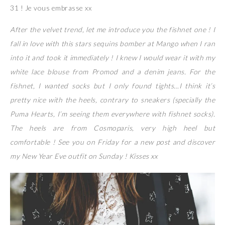
31 ! Je vous embrasse xx
After the velvet trend, let me introduce you the fishnet one ! I
fall in love with this stars sequins bomber at Mango when I ran
into it and took it immediately ! I knew I would wear it with my
white lace blouse from Promod and a denim jeans. For the
fishnet, I wanted socks but I only found tights…I think it’s
pretty nice with the heels, contrary to sneakers (specially the
Puma Hearts, I’m seeing them everywhere with fishnet socks).
The heels are from Cosmoparis, very high heel but
comfortable ! See you on Friday for a new post and discover
my New Year Eve outfit on Sunday ! Kisses xx