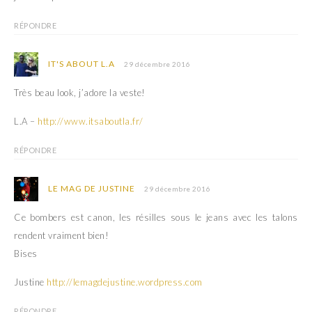
RÉPONDRE
IT'S ABOUT L.A
29 décembre 2016
Très beau look, j’adore la veste!
L.A –
http://www.itsaboutla.fr/
RÉPONDRE
LE MAG DE JUSTINE
29 décembre 2016
Ce bombers est canon, les résilles sous le jeans avec les talons
rendent vraiment bien!
Bises
Justine
http://lemagdejustine.wordpress.com
RÉPONDRE