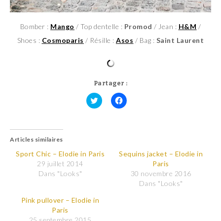
Bomber :
Mango
/ Top dentelle :
Promod
/ Jean :
H&M
/
Shoes :
Cosmoparis
/ Résille :
Asos
/ Bag :
Saint Laurent
Partager :
C
C
l
l
i
i
q
q
u
u
Articles similaires
e
e
z
z
p
p
Sport Chic – Elodie in Paris
Sequins jacket – Elodie in
o
o
29 juillet 2014
Paris
u
u
r
r
Dans "Looks"
30 novembre 2016
p
p
Dans "Looks"
a
a
r
r
t
t
Pink pullover – Elodie in
a
a
Paris
g
g
e
e
25 septembre 2015