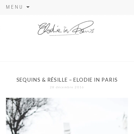
Aller
MENU
au
contenu
elodie in
paris
SEQUINS & RÉSILLE – ELODIE IN PARIS
28 décembre 2016