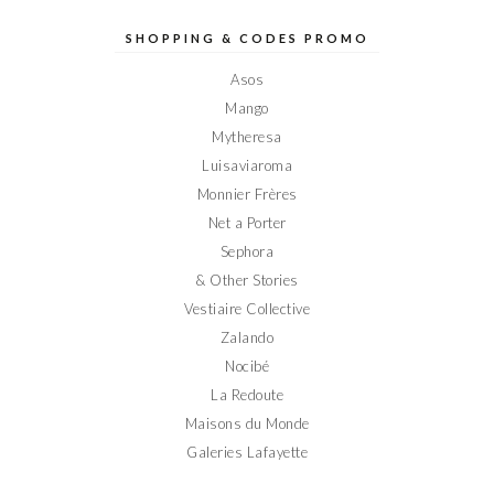
de
de
de
de
de
Elodieinparis
Elodieinparis
Elodieinparis
Elodieinparis
Elodieinparis
sur
sur
sur
sur
sur
SHOPPING & CODES PROMO
Facebook
Twitter
Instagram
Pinterest
YouTube
Asos
Mango
Mytheresa
Luisaviaroma
Monnier Frères
Net a Porter
Sephora
& Other Stories
Vestiaire Collective
Zalando
Nocibé
La Redoute
Maisons du Monde
Galeries Lafayette