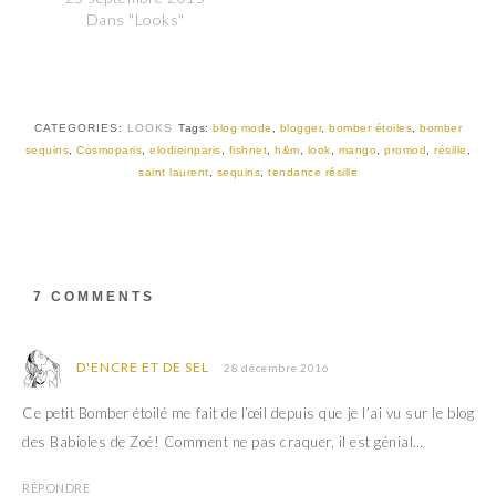
r
r
Dans "Looks"
s
s
u
u
r
r
T
F
w
a
i
c
t
e
t
b
CATEGORIES:
LOOKS
Tags:
blog mode
,
blogger
,
bomber étoiles
,
bomber
e
o
r
o
sequins
,
Cosmoparis
,
elodieinparis
,
fishnet
,
h&m
,
look
,
mango
,
promod
,
résille
,
(
k
saint laurent
,
sequins
,
tendance résille
o
(
u
o
v
u
r
v
e
r
d
e
a
d
n
a
s
n
7 COMMENTS
u
s
n
u
e
n
n
e
o
n
D'ENCRE ET DE SEL
28 décembre 2016
u
o
v
u
e
v
Ce petit Bomber étoilé me fait de l’œil depuis que je l’ai vu sur le blog
l
e
l
l
des Babioles de Zoé! Comment ne pas craquer, il est génial…
e
l
f
e
e
f
RÉPONDRE
n
e