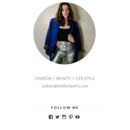
FASHION // BEAUTY // LIFESTYLE
contact@elodieinparis.com
FOLLOW ME
Voir
Voir
Voir
Voir
Voir
le
le
le
le
le
profil
profil
profil
profil
profil