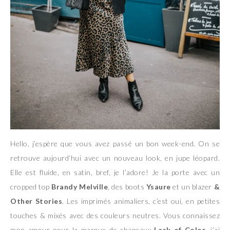
Hello, j’espère que vous avez passé un bon week-end. On se
retrouve aujourd’hui avec un nouveau look, en jupe léopard.
Elle est fluide, en satin, bref, je l’adore! Je la porte avec un
cropped top
Brandy Melville
, des boots
Ysaure
et un blazer
&
Other Stories
. Les imprimés animaliers, c’est oui, en petites
touches & mixés avec des couleurs neutres. Vous connaissez
mon amour pour la marque de chapeaux
Lack of Color
, j’ai