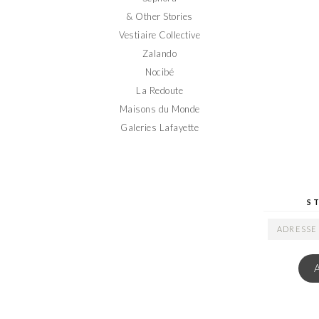
& Other Stories
Vestiaire Collective
Zalando
Nocibé
La Redoute
Maisons du Monde
Galeries Lafayette
S
ADRESSE
EMAIL