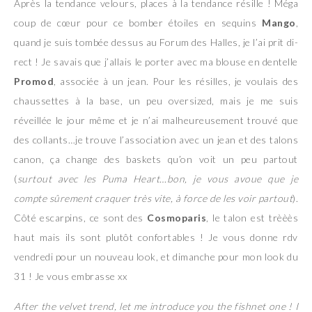
Après la tendance velours, places à la tendance résille ! Méga
coup de cœur pour ce bomber étoiles en sequins
Mango
,
quand je suis tombée dessus au Forum des Halles, je l’ai prit di-
rect ! Je savais que j’allais le porter avec ma blouse en dentelle
Promod
, associée à un jean. Pour les résilles, je voulais des
chaussettes à la base, un peu oversized, mais je me suis
réveillée le jour même et je n’ai malheureusement trouvé que
des collants…je trouve l’association avec un jean et des talons
canon, ça change des baskets qu’on voit un peu partout
(
surtout avec les Puma Heart…bon, je vous avoue que je
compte sûrement craquer très vite, à force de les voir partout
).
Côté escarpins, ce sont des
Cosmoparis
, le talon est trèèès
haut mais ils sont plutôt confortables ! Je vous donne rdv
vendredi pour un nouveau look, et dimanche pour mon look du
31 ! Je vous embrasse xx
After the velvet trend, let me introduce you the fishnet one ! I