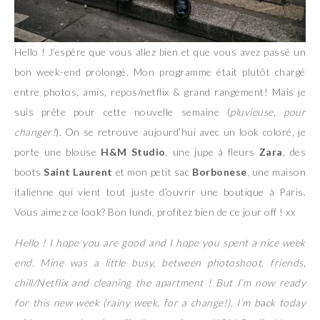
Hello ! J’espère que vous allez bien et que vous avez passé un
bon week-end prolongé. Mon programme était plutôt chargé
entre photos, amis, repos/netflix & grand rangement! Mais je
suis prête pour cette nouvelle semaine (
pluvieuse, pour
changer!
). On se retrouve aujourd’hui avec un look coloré, je
porte une blouse
H&M Studio
, une jupe à fleurs
Zara
, des
boots
Saint Laurent
et mon petit sac
Borbonese
, une maison
italienne qui vient tout juste d’ouvrir une boutique à Paris.
Vous aimez ce look? Bon lundi, profitez bien de ce jour off ! xx
Hello ! I hope you are good and I hope you spent a nice week
end. Mine was a little busy, between photoshoot, friends,
chill/Netflix and cleaning the apartment ! But I’m now ready
for this new week (rainy week, for a change!). I’m back today