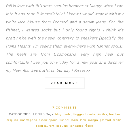
fall in love with this stars sequins bomber at Mango when I ran
into it and took it immediately ! I knew I would wear it with my
white lace blouse from Promod and a denim jeans. For the
fishnet, I wanted socks but I only found tights…I think it’s
pretty nice with the heels, contrary to sneakers (specially the
Puma Hearts, I’m seeing them everywhere with fishnet socks).
The heels are from Cosmoparis, very high heel but
comfortable ! See you on Friday for a new post and discover
my New Year Eve outfit on Sunday ! Kisses xx
READ MORE
7 COMMENTS
CATEGORIES:
LOOKS
Tags:
blog mode
,
blogger
,
bomber étoiles
,
bomber
sequins
,
Cosmoparis
,
elodieinparis
,
fishnet
,
h&m
,
look
,
mango
,
promod
,
résille
,
saint laurent
,
sequins
,
tendance résille