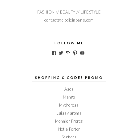
FASHION // BEAUTY // LIFESTYLE
contact@elodieinparis.com
FOLLOW ME
Voir
Voir
Voir
Voir
Voir
le
le
le
le
le
profil
profil
profil
profil
profil
de
de
de
de
de
Elodieinparis
Elodieinparis
Elodieinparis
Elodieinparis
Elodieinparis
sur
sur
sur
sur
sur
SHOPPING & CODES PROMO
Facebook
Twitter
Instagram
Pinterest
YouTube
Asos
Mango
Mytheresa
Luisaviaroma
Monnier Frères
Net a Porter
Sephora