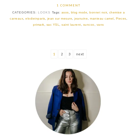
1 COMMENT
CATEGORIES:
LOOKS
Tags:
asos
,
blog mode
,
bonnet noir
,
chemise a
carreaux
,
elodieinparis
,
jean sur mesure
,
jeanuine
,
manteau camel
,
Pieces
,
primark
,
sac YSL
,
saint laurent
,
suncoo
,
vans
1
2
3
next