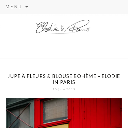
Aller
MENU
au
contenu
elodie in
paris
JUPE À FLEURS & BLOUSE BOHÈME – ELODIE
IN PARIS
10 juin 2019