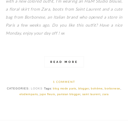
with a new colored outfit, I’m wearing an H&M Studio blouse,
a floral skirt from Zara, boots from Saint Laurent and a cute
bag from Borbonese, an Italian brand who opened a store in
Paris a few weeks ago. Do you like this outfit? Have a nice
Monday, enjoy your day off ! xx
READ MORE
1 COMMENT
CATEGORIES:
LOOKS
Tags:
blog mode paris
,
blogger
,
bohème
,
borbonese
,
elodieinparis
,
jupe fleurs
,
parisian blogger
,
saint laurent
,
zara