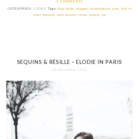
3 COMMENTS
CATEGORIES:
LOOKS
Tags:
blog mode
,
blogger
,
elodieinparis
,
juoe
,
lack of
color
,
leopard
,
saint laurent
,
trend
,
ysaure
,
ysl
SEQUINS & RÉSILLE – ELODIE IN PARIS
28 décembre 2016