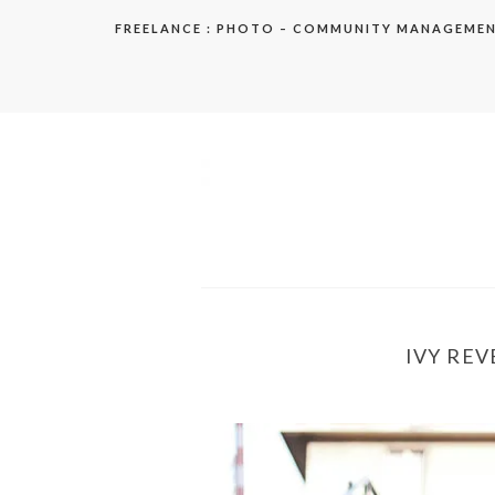
Aller
FREELANCE : PHOTO – COMMUNITY MANAGEME
au
contenu
elodie
IVY REV