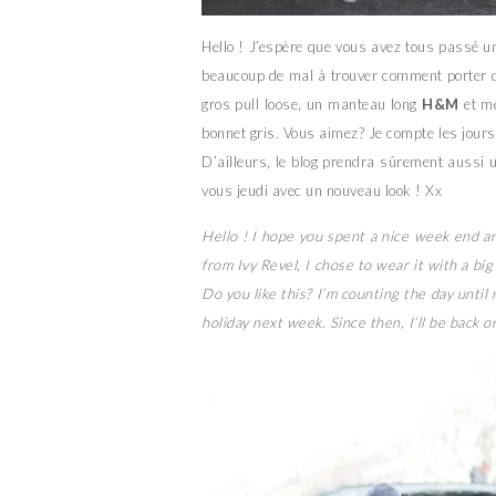
Hello ! J’espère que vous avez tous passé un
beaucoup de mal à trouver comment porter c
gros pull loose, un manteau long
H&M
et me
bonnet gris. Vous aimez? Je compte les jour
D’ailleurs, le blog prendra sûrement aussi
vous jeudi avec un nouveau look ! Xx
Hello ! I hope you spent a nice week end a
from Ivy Revel, I chose to wear it with a bi
Do you like this? I’m counting the day until 
holiday next week. Since then, I’ll be back 