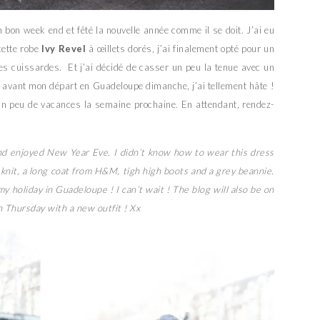
 bon week end et fêté la nouvelle année comme il se doit. J’ai eu
ette robe
Ivy Revel
à œillets dorés, j’ai finalement opté pour un
s cuissardes. Et j’ai décidé de casser un peu la tenue avec un
s avant mon départ en Guadeloupe dimanche, j’ai tellement hâte !
 un peu de vacances la semaine prochaine. En attendant, rendez-
nd enjoyed New Year Eve. I didn’t know how to wear this dress
g knit, a long coat from H&M, tigh high boots and a grey beannie.
my holiday in Guadeloupe ! I can’t wait ! The blog will also be on
on Thursday with a new outfit ! Xx