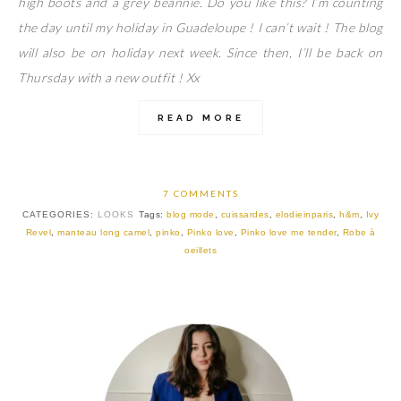
high boots and a grey beannie. Do you like this? I’m counting
the day until my holiday in Guadeloupe ! I can’t wait ! The blog
will also be on holiday next week. Since then, I’ll be back on
Thursday with a new outfit ! Xx
READ MORE
7 COMMENTS
CATEGORIES:
LOOKS
Tags:
blog mode
,
cuissardes
,
elodieinparis
,
h&m
,
Ivy
Revel
,
manteau long camel
,
pinko
,
Pinko love
,
Pinko love me tender
,
Robe à
oeillets