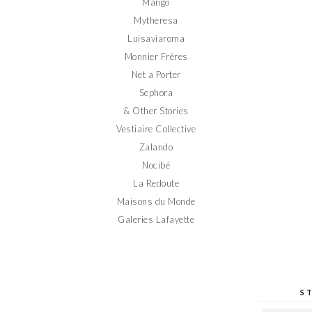
Mango
Mytheresa
Luisaviaroma
Monnier Frères
Net a Porter
Sephora
& Other Stories
Vestiaire Collective
Zalando
Nocibé
La Redoute
Maisons du Monde
Galeries Lafayette
S