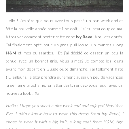
Hello ! J’espère que vous avez tous passé un bon week end et
fêté la nouvelle année comme il se doit. J’ai eu beaucoup de mal
à trouver comment porter cette robe
Ivy Revel
à œillets dorés,
j’ai finalement opté pour un gros pull loose, un manteau long
H&M
et mes cuissardes. Et j’ai décidé de casser un peu la
tenue avec un bonnet gris. Vous aimez? Je compte les jours
avant mon départ en Guadeloupe dimanche, j’ai tellement hâte
! D’ailleurs, le blog prendra sûrement aussi un peu de vacances
la semaine prochaine. En attendant, rendez-vous jeudi avec un
nouveau look ! Xx
Hello ! I hope you spent a nice week end and enjoyed New Year
Eve. I didn’t know how to wear this dress from Ivy Revel, I
chose to wear it with a big knit, a long coat from H&M, tigh