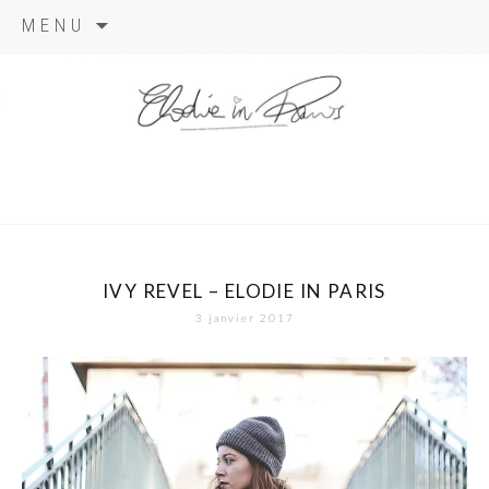
Aller
MENU
au
contenu
elodie in
paris
IVY REVEL – ELODIE IN PARIS
3 janvier 2017