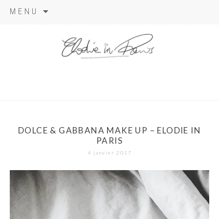
Aller
MENU
au
contenu
elodie in
paris
DOLCE & GABBANA MAKE UP – ELODIE IN
PARIS
4 janvier 2017