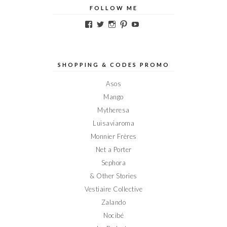
FOLLOW ME
Voir
Voir
Voir
Voir
Voir
le
le
le
le
le
profil
profil
profil
profil
profil
de
de
de
de
de
Elodieinparis
Elodieinparis
Elodieinparis
Elodieinparis
Elodieinparis
sur
sur
sur
sur
sur
SHOPPING & CODES PROMO
Facebook
Twitter
Instagram
Pinterest
YouTube
Asos
Mango
Mytheresa
Luisaviaroma
Monnier Frères
Net a Porter
Sephora
& Other Stories
Vestiaire Collective
Zalando
Nocibé