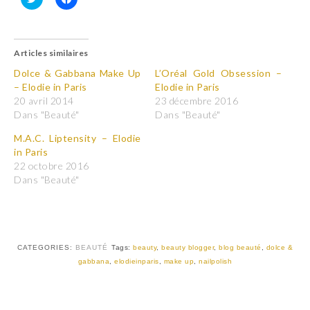
C
C
l
l
i
i
q
q
u
u
Articles similaires
e
e
z
z
p
p
Dolce & Gabbana Make Up
L’Oréal Gold Obsession –
o
o
– Elodie in Paris
Elodie in Paris
u
u
r
r
20 avril 2014
23 décembre 2016
p
p
Dans "Beauté"
Dans "Beauté"
a
a
r
r
t
t
M.A.C. Liptensity – Elodie
a
a
in Paris
g
g
e
e
22 octobre 2016
r
r
Dans "Beauté"
s
s
u
u
r
r
T
F
w
a
i
c
t
e
t
b
CATEGORIES:
BEAUTÉ
Tags:
beauty
,
beauty blogger
,
blog beauté
,
dolce &
e
o
r
o
gabbana
,
elodieinparis
,
make up
,
nailpolish
(
k
o
(
u
o
v
u
r
v