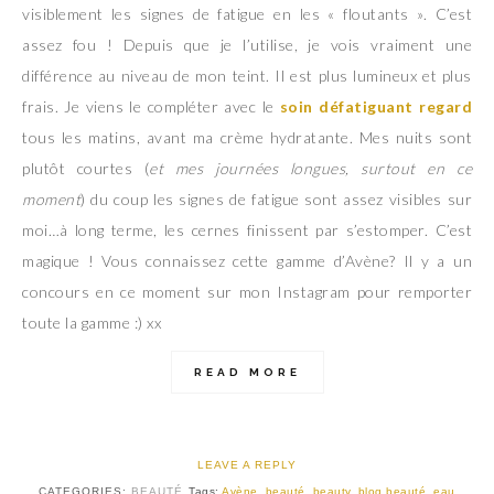
visiblement les signes de fatigue en les « floutants ». C’est
assez fou ! Depuis que je l’utilise, je vois vraiment une
différence au niveau de mon teint. Il est plus lumineux et plus
frais. Je viens le compléter avec le
soin défatiguant regard
tous les matins, avant ma crème hydratante. Mes nuits sont
plutôt courtes (
et mes journées longues, surtout en ce
moment
) du coup les signes de fatigue sont assez visibles sur
moi…à long terme, les cernes finissent par s’estomper. C’est
magique ! Vous connaissez cette gamme d’Avène? Il y a un
concours en ce moment sur mon Instagram pour remporter
toute la gamme :) xx
READ MORE
LEAVE A REPLY
CATEGORIES:
BEAUTÉ
Tags:
Avène
,
beauté
,
beauty
,
blog beauté
,
eau