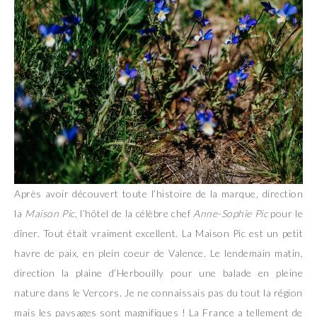
Après avoir découvert toute l’histoire de la marque, direction
la
Maison Pic
, l’hôtel de la célèbre chef
Anne-Sophie Pic
pour le
dîner. Tout était vraiment excellent. La Maison Pic est un petit
havre de paix, en plein coeur de Valence. Le lendemain matin,
direction la plaine d’Herbouilly pour une balade en pleine
nature dans le Vercors. Je ne connaissais pas du tout la région
mais les paysages sont magnifiques ! La France a tellement de