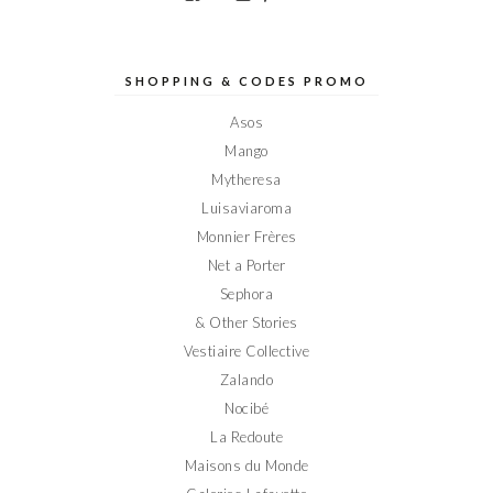
le
le
le
le
le
profil
profil
profil
profil
profil
de
de
de
de
de
Elodieinparis
Elodieinparis
Elodieinparis
Elodieinparis
Elodieinparis
sur
sur
sur
sur
sur
SHOPPING & CODES PROMO
Facebook
Twitter
Instagram
Pinterest
YouTube
Asos
Mango
Mytheresa
Luisaviaroma
Monnier Frères
Net a Porter
Sephora
& Other Stories
Vestiaire Collective
Zalando
Nocibé
La Redoute
Maisons du Monde