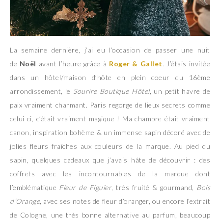
La semaine dernière, j’ai eu l’occasion de passer une nuit
de
Noël
avant l’heure grâce à
Roger & Gallet
. J’étais invitée
dans un hôtel/maison d’hôte en plein coeur du 16ème
arrondissement, le
Sourire Boutique Hôtel
, un petit havre de
paix vraiment charmant. Paris regorge de lieux secrets comme
celui ci, c’était vraiment magique ! Ma chambre était vraiment
canon, inspiration bohème & un immense sapin décoré avec de
jolies fleurs fraîches aux couleurs de la marque. Au pied du
sapin, quelques cadeaux que j’avais hâte de découvrir : des
coffrets avec les incontournables de la marque dont
l’emblématique
Fleur de Figuier
, très fruité & gourmand,
Bois
d’Orange
, avec ses notes de fleur d’oranger, ou encore l’extrait
de Cologne, une très bonne alternative au parfum, beaucoup