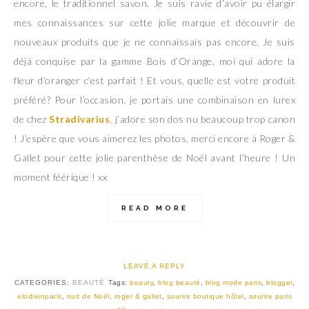
encore, le traditionnel savon. Je suis ravie d’avoir pu élargir
mes connaissances sur cette jolie marque et découvrir de
nouveaux produits que je ne connaissais pas encore. Je suis
déjà conquise par la gamme Bois d’Orange, moi qui adore la
fleur d’oranger c’est parfait ! Et vous, quelle est votre produit
préféré? Pour l’occasion, je portais une combinaison en lurex
de chez
Stradivarius
, j’adore son dos nu beaucoup trop canon
! J’espère que vous aimerez les photos, merci encore à Roger &
Gallet pour cette jolie parenthèse de Noël avant l’heure ! Un
moment féérique ! xx
READ MORE
LEAVE A REPLY
CATEGORIES:
BEAUTÉ
Tags:
beauty
,
blog beauté
,
blog mode paris
,
blogger
,
elodieinparis
,
nuit de Noël
,
roger & gallet
,
sourire boutique hôtel
,
sourire paris