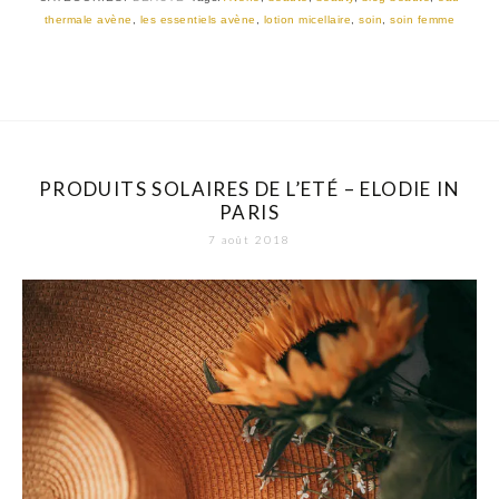
thermale avène
,
les essentiels avène
,
lotion micellaire
,
soin
,
soin femme
PRODUITS SOLAIRES DE L’ETÉ – ELODIE IN
PARIS
7 août 2018