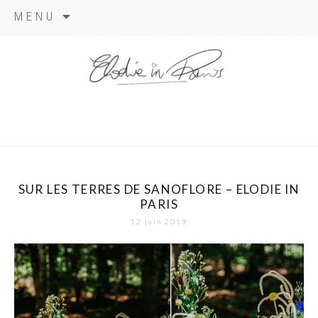
Aller
MENU
au
contenu
elodie in
paris
SUR LES TERRES DE SANOFLORE – ELODIE IN
PARIS
12 juin 2019