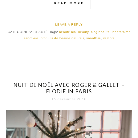
READ MORE
LEAVE A REPLY
CATEGORIES:
BEAUTÉ
Tags:
beauté bio
,
beauty
,
blog beauté
,
laboratoires
sanoflore
,
produits de beauté naturels
,
sanoflore
,
vercors
NUIT DE NOËL AVEC ROGER & GALLET –
ELODIE IN PARIS
15 décembre 2018