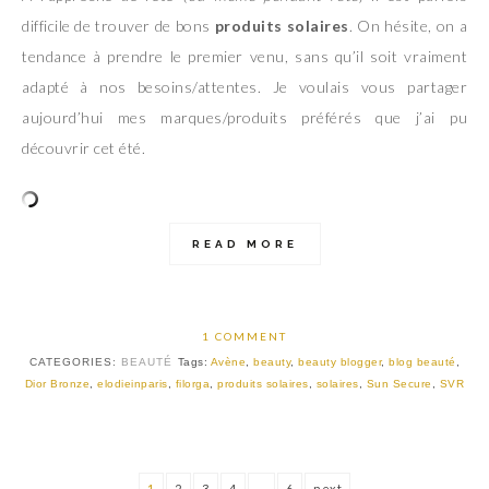
difficile de trouver de bons
produits solaires
. On hésite, on a
tendance à prendre le premier venu, sans qu’il soit vraiment
adapté à nos besoins/attentes. Je voulais vous partager
aujourd’hui mes marques/produits préférés que j’ai pu
découvrir cet été.
READ MORE
1 COMMENT
CATEGORIES:
BEAUTÉ
Tags:
Avène
,
beauty
,
beauty blogger
,
blog beauté
,
Dior Bronze
,
elodieinparis
,
filorga
,
produits solaires
,
solaires
,
Sun Secure
,
SVR
1
2
3
4
…
6
next