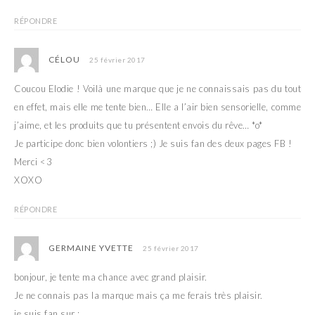
RÉPONDRE
CÉLOU
25 février 2017
Coucou Elodie ! Voilà une marque que je ne connaissais pas du tout
en effet, mais elle me tente bien… Elle a l’air bien sensorielle, comme
j’aime, et les produits que tu présentent envois du rêve… *o*
Je participe donc bien volontiers ;) Je suis fan des deux pages FB !
Merci <3
XOXO
RÉPONDRE
GERMAINE YVETTE
25 février 2017
bonjour, je tente ma chance avec grand plaisir.
Je ne connais pas la marque mais ça me ferais très plaisir.
je suis fan sur :