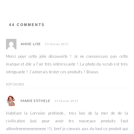
u
o
v
u
r
v
e
r
d
e
a
d
44 COMMENTS
n
a
s
n
u
s
n
u
e
n
ANNE-LISE
25 février 2017
n
e
o
n
u
o
Merci pour cette jolie découverte ! Je ne connaissais pas cette
v
u
e
v
marque et elle a l’air très intéressante ! La photo du scrub est très
l
e
l
l
intriguante ! J’aimerais tester ces produits ! Bisous
e
l
f
e
e
f
n
e
RÉPONDRE
ê
n
t
ê
r
t
e
r
MARIE ESTHELE
25 février 2017
)
e
)
Habitant la Lorraine profonde… tres loin de la mer de de la
civilisation (oui pour avoir les nouveaux produits faut
attendreeeeeeeeeeeeee !!), bref je connais pas du tout ce produit qui