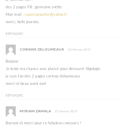
des 2 pages FB : germaine yvette
Mon mail :
capucineporter@yahoo.fr
merci, belle journée.
RÉPONDRE
CORINNE DELOUMEAUX
25 février 2017
Bonjour
Je tente ma chance avec plaisir pour découvrir Algologie
je suis fan des 2 pages corinne deloumeaux
merci et beau week end
RÉPONDRE
MYRIAM ZAMALA
25 février 2017
Bonsoir et merci pour ce fabuleux concours !