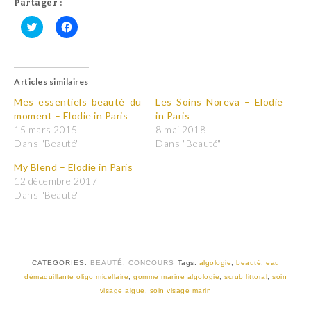
Partager :
C
C
l
l
i
i
q
q
u
u
Articles similaires
e
e
z
z
p
p
Mes essentiels beauté du
Les Soins Noreva – Elodie
o
o
moment – Elodie in Paris
in Paris
u
u
r
r
15 mars 2015
8 mai 2018
p
p
Dans "Beauté"
Dans "Beauté"
a
a
r
r
t
t
My Blend – Elodie in Paris
a
a
12 décembre 2017
g
g
e
e
Dans "Beauté"
r
r
s
s
u
u
r
r
T
F
w
a
i
c
t
e
CATEGORIES:
BEAUTÉ
,
CONCOURS
Tags:
algologie
,
beauté
,
eau
t
b
démaquillante oligo micellaire
,
gomme marine algologie
,
scrub littoral
,
soin
e
o
r
o
visage algue
,
soin visage marin
(
k
o
(