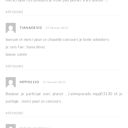
merxci pour ces produits je n’ose pas penser à les utiliser !!
RÉPONDRE
TIANADEVIZ
27 février 2017
bonsoir et merci pour ce chouette concours je tente volontiers
je suis fan : tiana deviz
bonne soirée
RÉPONDRE
MPP03130
27 février 2017
Bonjour, je participe avec plaisir , j’aimepseudo mpp03130 et je
partage . merci pour ce concours .
RÉPONDRE