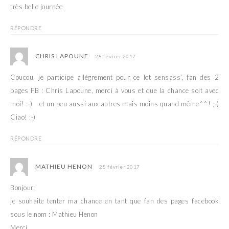
très belle journée
RÉPONDRE
CHRIS LAPOUNE
28 février 2017
Coucou, je participe allègrement pour ce lot sensass’, fan des 2
pages FB : Chris Lapoune, merci à vous et que la chance soit avec
moi! :-) et un peu aussi aux autres mais moins quand même^^! ;-)
Ciao! :-)
RÉPONDRE
MATHIEU HENON
28 février 2017
Bonjour,
je souhaite tenter ma chance en tant que fan des pages facebook
sous le nom : Mathieu Henon
Merci