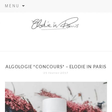
Aller
MENU
au
contenu
elodie in
paris
ALGOLOGIE *CONCOURS* – ELODIE IN PARIS
25 février 2017