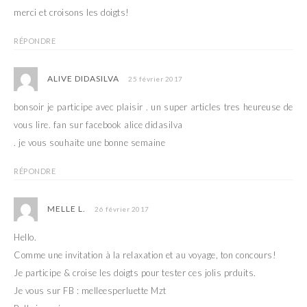
merci et croisons les doigts!
RÉPONDRE
ALIVE DIDASILVA
25 février 2017
bonsoir je participe avec plaisir . un super articles tres heureuse de
vous lire. fan sur facebook alice didasilva
. je vous souhaite une bonne semaine
RÉPONDRE
MELLE L.
26 février 2017
Hello.
Comme une invitation à la relaxation et au voyage, ton concours!
Je participe & croise les doigts pour tester ces jolis prduits.
Je vous sur FB : melleesperluette Mzt