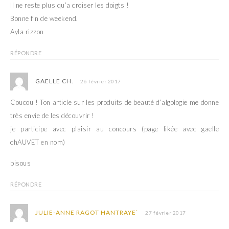
Il ne reste plus qu’a croiser les doigts !
Bonne fin de weekend.
Ayla rizzon
RÉPONDRE
GAELLE CH.
26 février 2017
Coucou ! Ton article sur les produits de beauté d’algologie me donne
très envie de les découvrir !
je participe avec plaisir au concours (page likée avec gaelle
chAUVET en nom)
bisous
RÉPONDRE
JULIE-ANNE RAGOT HANTRAYE`
27 février 2017