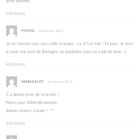
Belle journée.
RÉPONDRE
POPIIII
26 février 2017
Je ne connaissais pas cette marque , ca a l’air top ! Et puis, le rêve
d’avoir une part de Bretagne au quotidien dans la salle de bain :-)
RÉPONDRE
MARION RT
26 février 2017
Ca donne envie de la tester !
Merci pour billet découverte.
Bonne chance à toute ! ^^
RÉPONDRE