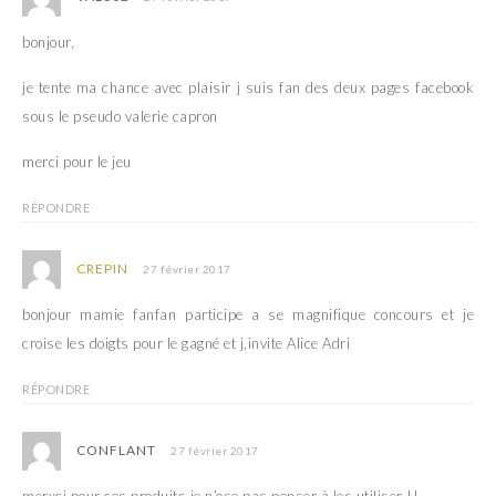
bonjour,
je tente ma chance avec plaisir j suis fan des deux pages facebook
sous le pseudo valerie capron
merci pour le jeu
RÉPONDRE
CREPIN
27 février 2017
bonjour mamie fanfan participe a se magnifique concours et je
croise les doigts pour le gagné et j,invite Alice Adri
RÉPONDRE
CONFLANT
27 février 2017