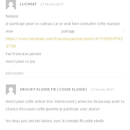
LUCIMAT
27 février 2017
bonjour
je participe pour ce cadeau car je veut bien connaitre cette marque
mon partage :
https://www.facebook.com/francoise.perone/posts/67450859942
2748
fan francoise perone
merci pour ce jeu
RÉPONDRE
DROUET ELODIE FB ( CODIE ELODIE)
27 février 2017
merci pour cette article tres interessent j aimerais beaucoup avoir la
chance d’essayer cette gamme je participe avec plaisir
les deux pas ont ete lakees avec le compte fb codie elodie