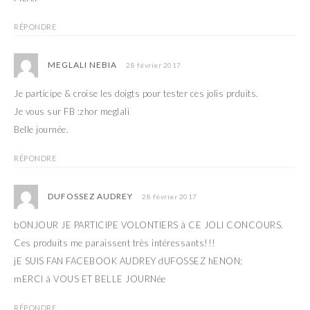
RÉPONDRE
MEGLALI NEBIA
28 février 2017
Je participe & croise les doigts pour tester ces jolis prduits.
Je vous sur FB :zhor meglali
Belle journée.
RÉPONDRE
DUFOSSEZ AUDREY
28 février 2017
bONJOUR JE PARTICIPE VOLONTIERS à CE JOLI CONCOURS.
Ces produits me paraissent très intéressants!!!
jE SUIS FAN FACEBOOK AUDREY dUFOSSEZ hENON;
mERCI à VOUS ET BELLE JOURNée
RÉPONDRE