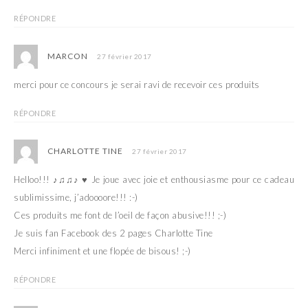
RÉPONDRE
MARCON
27 février 2017
merci pour ce concours je serai ravi de recevoir ces produits
RÉPONDRE
CHARLOTTE TINE
27 février 2017
Helloo!!! ♪♫♫♪ ♥ Je joue avec joie et enthousiasme pour ce cadeau
sublimissime, j’adoooore!!! :-)
Ces produits me font de l’oeil de façon abusive!!! ;-)
Je suis fan Facebook des 2 pages Charlotte Tine
Merci infiniment et une flopée de bisous! ;-)
RÉPONDRE