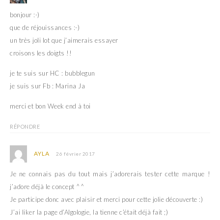
bonjour :-)
que de réjouissances :-)
un très joli lot que j’aimerais essayer
croisons les doigts !!
je te suis sur HC : bubblegun
je suis sur Fb : Marina Ja
merci et bon Week end à toi
RÉPONDRE
AYLA
26 février 2017
Je ne connais pas du tout mais j’adorerais tester cette marque !
j’adore déjà le concept ^^
Je participe donc avec plaisir et merci pour cette jolie découverte :)
J’ai liker la page d’Algologie, la tienne c’était déjà fait ;)