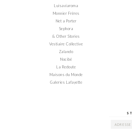
Luisaviaroma
Monnier Frères
Net a Porter
Sephora
& Other Stories
Vestiaire Collective
Zalando
Nocibé
La Redoute
Maisons du Monde
Galeries Lafayette
S
ADRESSE
EMAIL