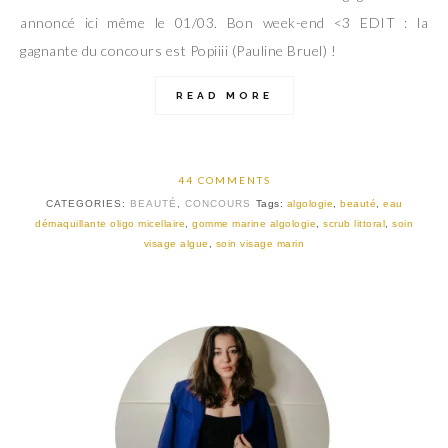
annoncé ici même le 01/03. Bon week-end <3 EDIT : la
gagnante du concours est Popiiii (Pauline Bruel) !
READ MORE
44 COMMENTS
CATEGORIES:
BEAUTÉ
,
CONCOURS
Tags:
algologie
,
beauté
,
eau
démaquillante oligo micellaire
,
gomme marine algologie
,
scrub littoral
,
soin
visage algue
,
soin visage marin