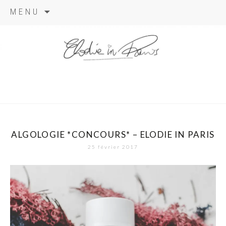
Aller
MENU
au
contenu
elodie in
paris
ALGOLOGIE *CONCOURS* – ELODIE IN PARIS
25 février 2017