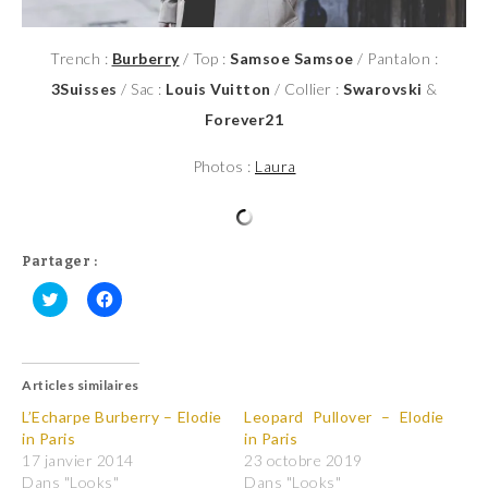
Trench :
Burberry
/ Top :
Samsoe Samsoe
/ Pantalon :
3Suisses
/ Sac :
Louis Vuitton
/ Collier :
Swarovski
&
Forever21
Photos :
Laura
Partager :
C
C
l
l
i
i
q
q
u
u
Articles similaires
e
e
z
z
p
p
L’Echarpe Burberry – Elodie
Leopard Pullover – Elodie
o
o
in Paris
in Paris
u
u
r
r
17 janvier 2014
23 octobre 2019
p
p
Dans "Looks"
Dans "Looks"
a
a