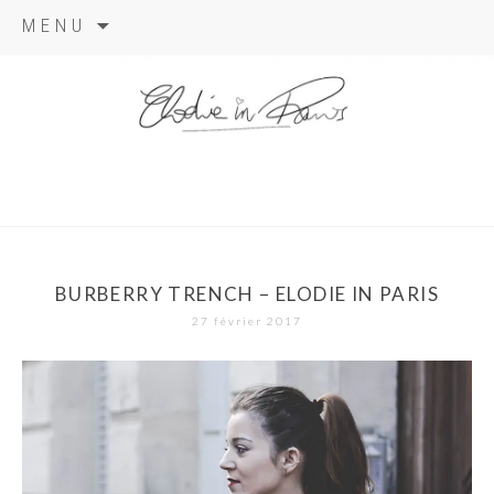
Aller
MENU
au
contenu
elodie in
paris
BURBERRY TRENCH – ELODIE IN PARIS
27 février 2017