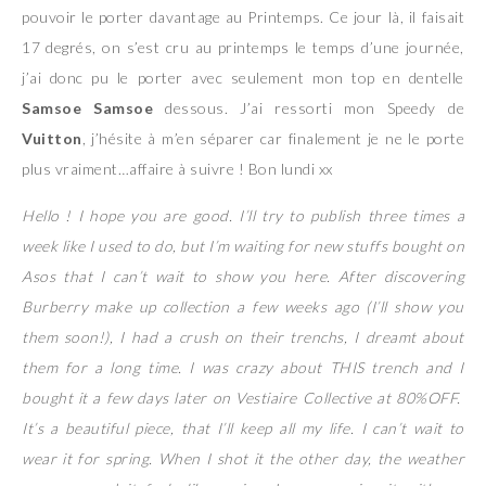
pouvoir le porter davantage au Printemps. Ce jour là, il faisait
17 degrés, on s’est cru au printemps le temps d’une journée,
j’ai donc pu le porter avec seulement mon top en dentelle
Samsoe Samsoe
dessous. J’ai ressorti mon Speedy de
Vuitton
, j’hésite à m’en séparer car finalement je ne le porte
plus vraiment…affaire à suivre ! Bon lundi xx
Hello ! I hope you are good. I’ll try to publish three times a
week like I used to do, but I’m waiting for new stuffs bought on
Asos that I can’t wait to show you here. After discovering
Burberry make up collection a few weeks ago (I’ll show you
them soon!), I had a crush on their trenchs, I dreamt about
them for a long time. I was crazy about THIS trench and I
bought it a few days later on Vestiaire Collective at 80%OFF.
It’s a beautiful piece, that I’ll keep all my life. I can’t wait to
wear it for spring. When I shot it the other day, the weather