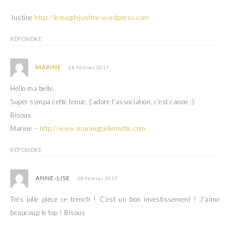
Justine
http://lemagdejustine.wordpress.com
RÉPONDRE
MARINE
28 février 2017
Hello ma belle,
Super sympa cette tenue, j’adore l’association, c’est canon :)
Bisous
Marine –
http://www.marineguillemette.com
RÉPONDRE
ANNE-LISE
28 février 2017
Très jolie pièce ce trench ! C’est un bon investissement ! J’aime
beaucoup le top ! Bisous