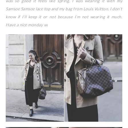
was so good it feels like spring. I was wearing it with my
Samsoe Samsoe lace top and my bag from Louis Vuitton. I don’t
know if I’ll keep it or not because I’m not wearing it much.
Have a nice monday xx