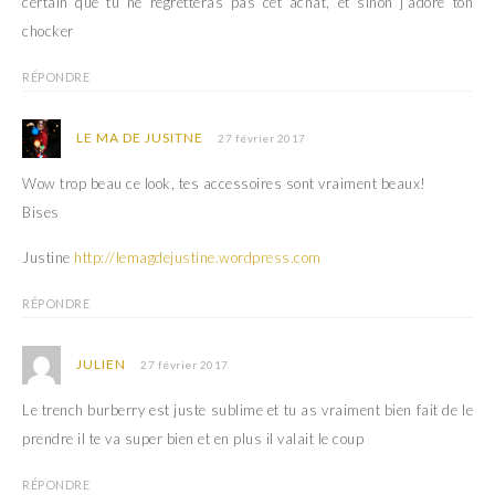
certain que tu ne regretteras pas cet achat, et sinon j’adore ton
l
e
l
l
chocker
e
l
f
e
e
f
n
e
RÉPONDRE
ê
n
t
ê
r
t
e
r
LE MA DE JUSITNE
27 février 2017
)
e
)
Wow trop beau ce look, tes accessoires sont vraiment beaux!
Bises
Justine
http://lemagdejustine.wordpress.com
RÉPONDRE
JULIEN
27 février 2017
Le trench burberry est juste sublime et tu as vraiment bien fait de le
prendre il te va super bien et en plus il valait le coup
RÉPONDRE