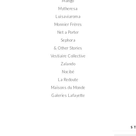
Mango
Mytheresa
Luisaviaroma
Monnier Frères
Net a Porter
Sephora
& Other Stories
Vestiaire Collective
Zalando
Nocibé
La Redoute
Maisons du Monde
Galeries Lafayette
S