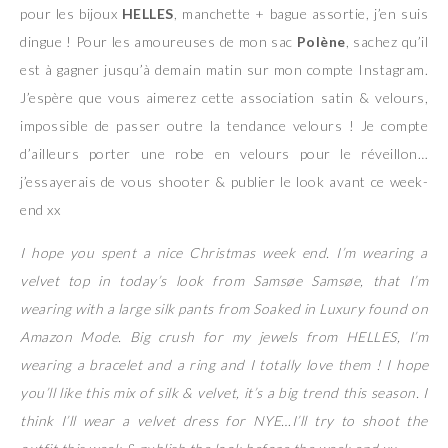
pour les bijoux
HELLES
, manchette + bague assortie, j’en suis
dingue ! Pour les amoureuses de mon sac
Polène
, sachez qu’il
est à gagner jusqu’à demain matin sur mon compte Instagram.
J’espère que vous aimerez cette association satin & velours,
impossible de passer outre la tendance velours ! Je compte
d’ailleurs porter une robe en velours pour le réveillon…
j’essayerais de vous shooter & publier le look avant ce week-
end xx
I hope you spent a nice Christmas week end. I’m wearing a
velvet top in today’s look from
Samsøe Samsøe
, that I’m
wearing
with a large silk pants from Soaked in Luxury found on
Amazon Mode. Big crush for my jewels from HELLES, I’m
wearing a bracelet and a ring and I totally love them ! I hope
you’ll like this mix of silk & velvet, it’s a big trend this season. I
think I’ll wear a velvet dress for NYE…I’ll try to shoot the