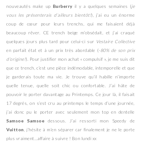
nouveautés make up
Burberry
il y a quelques semaines (
je
vous les présenterais d’ailleurs bientôt!
), j’ai eu un énorme
coup de cœur pour leurs trenchs, qui me faisaient déjà
beaucoup rêver. CE trench beige m’obsédait, et j’ai craqué
quelques jours plus tard pour celui-ci sur
Vestaire Collective
en parfait état et à un prix très abordable (
-80% de son prix
d’origine!
). Pour justifier mon achat « compulsif », je me suis dit
que ce trench, c’est une pièce indémodable, intemporelle et que
je garderais toute ma vie. Je trouve qu’il habille n’importe
quelle tenue, quelle soit chic ou confortable. J’ai hâte de
pouvoir le porter davantage au Printemps. Ce jour là, il faisait
17 degrés, on s’est cru au printemps le temps d’une journée,
j’ai donc pu le porter avec seulement mon top en dentelle
Samsoe Samsoe
dessous. J’ai ressorti mon Speedy de
Vuitton
, j’hésite à m’en séparer car finalement je ne le porte
plus vraiment…affaire à suivre ! Bon lundi xx