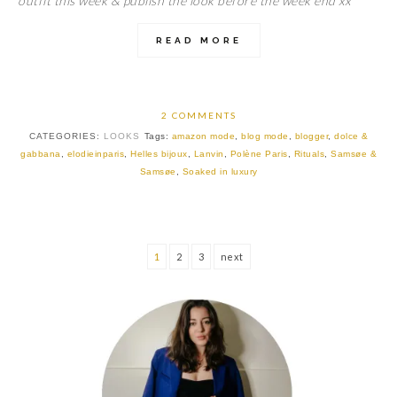
outfit this week & publish the look before the week end xx
READ MORE
2 COMMENTS
CATEGORIES:
LOOKS
Tags:
amazon mode
,
blog mode
,
blogger
,
dolce &
gabbana
,
elodieinparis
,
Helles bijoux
,
Lanvin
,
Polène Paris
,
Rituals
,
Samsøe &
Samsøe
,
Soaked in luxury
1
2
3
next