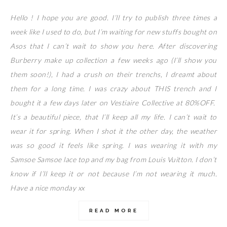
Hello ! I hope you are good. I’ll try to publish three times a
week like I used to do, but I’m waiting for new stuffs bought on
Asos that I can’t wait to show you here. After discovering
Burberry make up collection a few weeks ago (I’ll show you
them soon!), I had a crush on their trenchs, I dreamt about
them for a long time. I was crazy about THIS trench and I
bought it a few days later on Vestiaire Collective at 80%OFF.
It’s a beautiful piece, that I’ll keep all my life. I can’t wait to
wear it for spring. When I shot it the other day, the weather
was so good it feels like spring. I was wearing it with my
Samsoe Samsoe lace top and my bag from Louis Vuitton. I don’t
know if I’ll keep it or not because I’m not wearing it much.
Have a nice monday xx
READ MORE