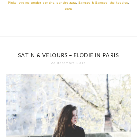
Pinko love me tender
,
poncho
,
poncho zara
,
Samsøe & Samsøe
,
the kooples
,
zara
SATIN & VELOURS – ELODIE IN PARIS
26 décembre 2016