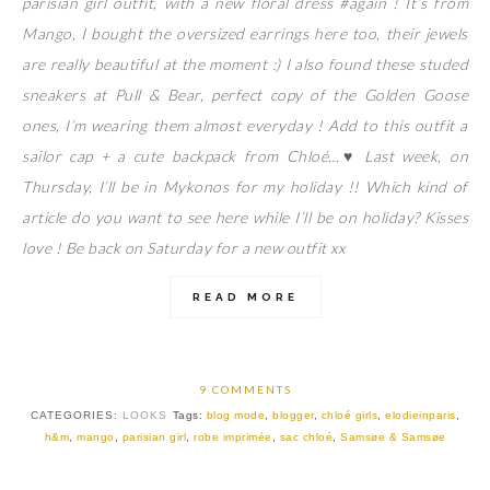
parisian girl outfit, with a new floral dress #again ! It’s from
Mango, I bought the oversized earrings here too, their jewels
are really beautiful at the moment :) I also found these studed
sneakers at Pull & Bear, perfect copy of the Golden Goose
ones, I’m wearing them almost everyday ! Add to this outfit a
sailor cap + a cute backpack from Chloé…
♥ Last week, on
Thursday, I’ll be in Mykonos for my holiday !! Which kind of
article do you want to see here while I’ll be on holiday? Kisses
love ! Be back on Saturday for a new outfit xx
READ MORE
9 COMMENTS
CATEGORIES:
LOOKS
Tags:
blog mode
,
blogger
,
chloé girls
,
elodieinparis
,
h&m
,
mango
,
parisian girl
,
robe imprimée
,
sac chloé
,
Samsøe & Samsøe