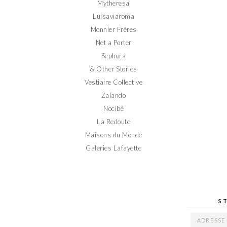
Mytheresa
Luisaviaroma
Monnier Frères
Net a Porter
Sephora
& Other Stories
Vestiaire Collective
Zalando
Nocibé
La Redoute
Maisons du Monde
Galeries Lafayette
S
ADRESSE