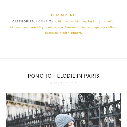
11 COMMENTS
CATEGORIES:
LOOKS
Tags:
blog mode
,
blogger
,
Burberry
,
dentelle
,
elodieinparis
,
look blog
,
louis vuitton
,
Samsøe & Samsøe
,
speedy vuitton
,
swarovski
,
trench burberry
PONCHO – ELODIE IN PARIS
6 février 2017