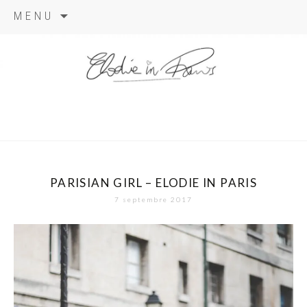
Aller
MENU
au
contenu
elodie in
paris
PARISIAN GIRL – ELODIE IN PARIS
7 septembre 2017