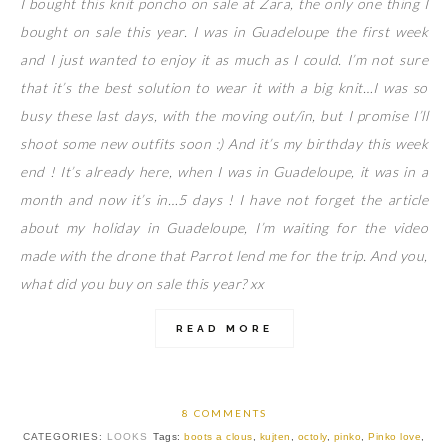
I bought this knit poncho on sale at Zara, the only one thing I
bought on sale this year. I was in Guadeloupe the first week
and I just wanted to enjoy it as much as I could. I’m not sure
that it’s the best solution to wear it with a big knit…I was so
busy these last days, with the moving out/in, but I promise I’ll
shoot some new outfits soon :) And it’s my birthday this week
end ! It’s already here, when I was in Guadeloupe, it was in a
month and now it’s in…5 days ! I have not forget the article
about my holiday in Guadeloupe, I’m waiting for the video
made with the drone that Parrot lend me for the trip. And you,
what did you buy on sale this year? xx
READ MORE
8 COMMENTS
CATEGORIES:
LOOKS
Tags:
boots a clous
,
kujten
,
octoly
,
pinko
,
Pinko love
,