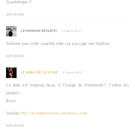
Guadeloupe !!
f
e
e
f
n
e
ê
n
RÉPONDRE
t
ê
r
t
e
r
)
e
LEHMANN RENATO
13 mars 2017
)
Sublime avec cette superbe robe ces paysage son Sublime
RÉPONDRE
LE MAG DE JUSTINE
13 mars 2017
Ce look est troptrop beau, il Change de d’habitude!! J’adore les
photos!
Bises
Justine
http://lemagdejustine.wordpress.com
RÉPONDRE