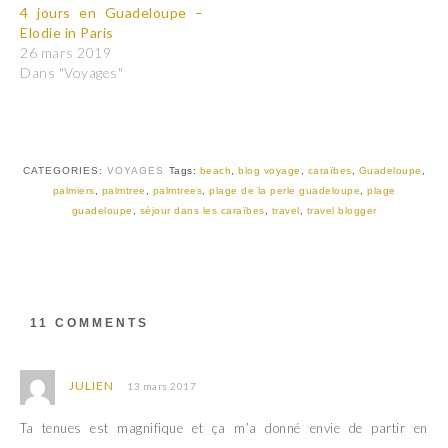
a
a
4 jours en Guadeloupe –
g
g
e
e
Elodie in Paris
r
r
26 mars 2019
s
s
u
u
Dans "Voyages"
r
r
T
F
w
a
i
c
t
e
t
b
e
o
r
o
CATEGORIES:
VOYAGES
Tags:
beach
,
blog voyage
,
caraïbes
,
Guadeloupe
,
(
k
palmiers
,
palmtree
,
palmtrees
,
plage de la perle guadeloupe
,
plage
o
(
u
o
guadeloupe
,
séjour dans les caraïbes
,
travel
,
travel blogger
v
u
r
v
e
r
d
e
a
d
n
a
s
n
u
s
11 COMMENTS
n
u
e
n
n
e
o
n
u
o
JULIEN
13 mars 2017
v
u
e
v
l
e
Ta tenues est magnifique et ça m’a donné envie de partir en
l
l
e
l