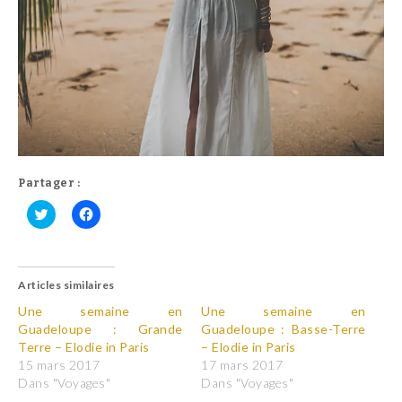
Partager :
C
C
l
l
i
i
q
q
u
u
Articles similaires
e
e
z
z
p
p
Une semaine en
Une semaine en
o
o
Guadeloupe : Grande
Guadeloupe : Basse-Terre
u
u
r
r
Terre – Elodie in Paris
– Elodie in Paris
p
p
15 mars 2017
17 mars 2017
a
a
r
r
Dans "Voyages"
Dans "Voyages"
t
t