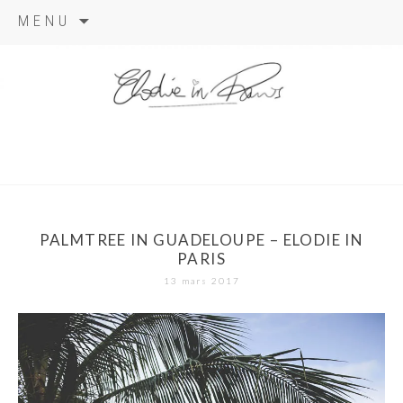
Aller
MENU
au
contenu
elodie in
paris
PALMTREE IN GUADELOUPE – ELODIE IN
PARIS
13 mars 2017