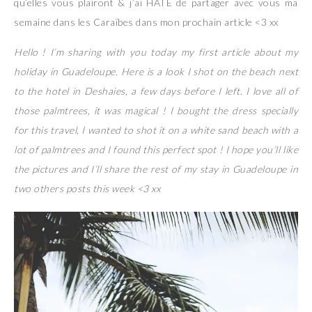
qu’elles vous plairont & j’ai HATE de partager avec vous ma
semaine dans les Caraïbes dans mon prochain article <3 xx
Hello ! I’m sharing with you today my first article about my
holiday in Guadeloupe. Here is a look I shot on the beach next
to the hotel in Deshaies, a few days before I left. I love all of
those palmtrees, it was magical ! I bought the dress specially
for this travel, I wanted to shot it on a white sand beach with a
lot of palmtrees and I found this perfect spot ! I hope you’ll like
the pictures and I’ll share the rest of my stay in Guadeloupe in
two others posts this week <3 xx