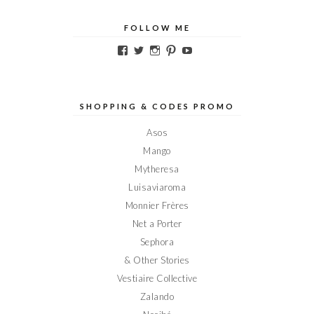
FOLLOW ME
Voir
Voir
Voir
Voir
Voir
le
le
le
le
le
profil
profil
profil
profil
profil
de
de
de
de
de
Elodieinparis
Elodieinparis
Elodieinparis
Elodieinparis
Elodieinparis
sur
sur
sur
sur
sur
SHOPPING & CODES PROMO
Facebook
Twitter
Instagram
Pinterest
YouTube
Asos
Mango
Mytheresa
Luisaviaroma
Monnier Frères
Net a Porter
Sephora
& Other Stories
Vestiaire Collective
Zalando