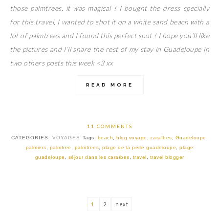
those palmtrees, it was magical ! I bought the dress specially
for this travel, I wanted to shot it on a white sand beach with a
lot of palmtrees and I found this perfect spot ! I hope you’ll like
the pictures and I’ll share the rest of my stay in Guadeloupe in
two others posts this week <3 xx
READ MORE
11 COMMENTS
CATEGORIES:
VOYAGES
Tags:
beach
,
blog voyage
,
caraïbes
,
Guadeloupe
,
palmiers
,
palmtree
,
palmtrees
,
plage de la perle guadeloupe
,
plage
guadeloupe
,
séjour dans les caraïbes
,
travel
,
travel blogger
1
2
next