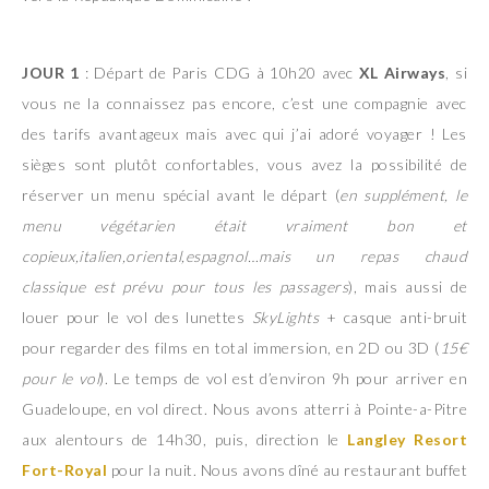
JOUR 1
: Départ de Paris CDG à 10h20 avec
XL Airways
, si
vous ne la connaissez pas encore, c’est une compagnie avec
des tarifs avantageux mais avec qui j’ai adoré voyager ! Les
sièges sont plutôt confortables, vous avez la possibilité de
réserver un menu spécial avant le départ (
en supplément, le
menu végétarien était vraiment bon et
copieux,italien,oriental,espagnol…mais un repas chaud
classique est prévu pour tous les passagers
), mais aussi de
louer pour le vol des lunettes
SkyLights
+ casque anti-bruit
pour regarder des films en total immersion, en 2D ou 3D (
15€
pour le vol
). Le temps de vol est d’environ 9h pour arriver en
Guadeloupe, en vol direct. Nous avons atterri à Pointe-a-Pitre
aux alentours de 14h30, puis, direction le
Langley Resort
Fort-Royal
pour la nuit. Nous avons dîné au restaurant buffet