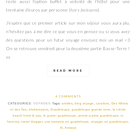
reste aussi l’option buffet à volonté de l’hôtel pour une
trentaine d’euros par personne (
hors boissons
).
J’espère que ce premier article sur mon séjour vous aura plu,
n’hésitez pas à me dire ce que vous en pensez ou si vous avez
des questions pour un futur voyage envoyez moi un mail <3
On se retrouve vendredi pour la deuxième partie Basse-Terre !
xx
READ MORE
4 COMMENTS
CATEGORIES:
VOYAGES
Tags:
antilles
,
blog voyage
,
caraïbes
,
Des Hôtels
et des îles
,
elodieinparis
,
Guadeloupe
,
guadeloupe grande terre
,
la créole
beach hotel & spa
,
le gosier guadeloupe
,
pointe-a-pitre guadeloupe
,
st
francois
,
travel blogger
,
une semaine en guadeloupe
,
voyager en guadeloupe
,
XL Airways