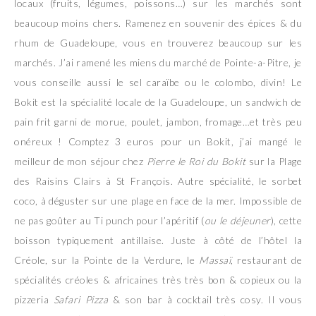
locaux (fruits, légumes, poissons…) sur les marchés sont
beaucoup moins chers. Ramenez en souvenir des épices & du
rhum de Guadeloupe, vous en trouverez beaucoup sur les
marchés. J’ai ramené les miens du marché de Pointe-a-Pitre, je
vous conseille aussi le sel caraïbe ou le colombo, divin! Le
Bokit est la spécialité locale de la Guadeloupe, un sandwich de
pain frit garni de morue, poulet, jambon, fromage…et très peu
onéreux ! Comptez 3 euros pour un Bokit, j’ai mangé le
meilleur de mon séjour chez
Pierre le Roi du Bokit
sur la Plage
des Raisins Clairs à St François. Autre spécialité, le sorbet
coco, à déguster sur une plage en face de la mer. Impossible de
ne pas goûter au Ti punch pour l’apéritif (
ou le déjeuner
), cette
boisson typiquement antillaise. Juste à côté de l’hôtel la
Créole, sur la Pointe de la Verdure, le
Massaï
, restaurant de
spécialités créoles & africaines très très bon & copieux ou la
pizzeria
Safari Pizza
& son bar à cocktail très cosy. Il vous