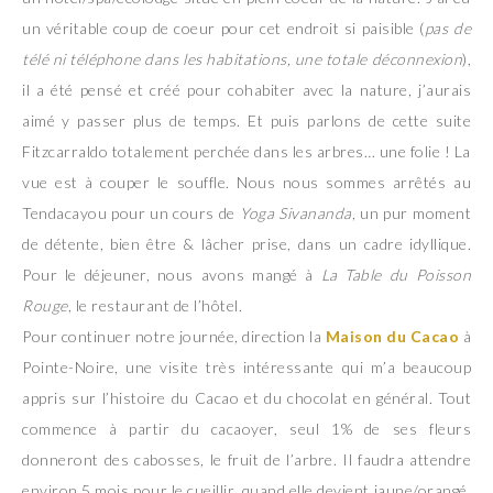
un véritable coup de coeur pour cet endroit si paisible (
pas de
télé ni téléphone dans les habitations, une totale déconnexion
),
il a été pensé et créé pour cohabiter avec la nature, j’aurais
aimé y passer plus de temps. Et puis parlons de cette suite
Fitzcarraldo totalement perchée dans les arbres… une folie ! La
vue est à couper le souffle. Nous nous sommes arrêtés au
Tendacayou pour un cours de
Yoga Sivananda
, un pur moment
de détente, bien être & lâcher prise, dans un cadre idyllique.
Pour le déjeuner, nous avons mangé à
La Table du Poisson
Rouge
, le restaurant de l’hôtel.
Pour continuer notre journée, direction la
Maison du Cacao
à
Pointe-Noire, une visite très intéressante qui m’a beaucoup
appris sur l’histoire du Cacao et du chocolat en général. Tout
commence à partir du cacaoyer, seul 1% de ses fleurs
donneront des cabosses, le fruit de l’arbre. Il faudra attendre
environ 5 mois pour le cueillir, quand elle devient jaune/orangé.