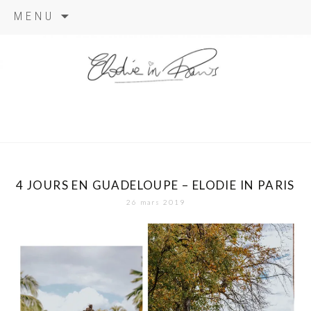
Aller
MENU
au
contenu
elodie in
paris
4 JOURS EN GUADELOUPE – ELODIE IN PARIS
26 mars 2019