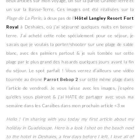
deux articles sur mon voyage, un sur la partie Grande-Terre et
un sur la Basse-Terre. Ces images ont été réalisées sur la
Plage de La Perle
, à deux pas de l’
Hôtel Langley Resort Fort
Royal
à Deshaies, où j’ai séjourné quelques nuits en basse-
terre. J’ai acheté cette robe spécialement pour ce séjour, je
savais que je voulais la porter/shooter sur une plage de sable
blanc, avec des palmiers partout & je suis tombée sur cette
plage par le plus grand des hasards quelques jours avant la fin
du séjour. Le spot parfait ! Vous verrez d’ailleurs une vidéo
tournée au drone
Parrot Bebop 2
sur cette même plage dans
l’article de vendredi. Je vous laisse avec les images, j’espère
qu’elles vous plairont & j’ai HATE de partager avec vous ma
semaine dans les Caraïbes dans mon prochain article <3 xx
Hello ! I’m sharing with you today my first article about my
holiday in Guadeloupe. Here is a look I shot on the beach next
to the hotel in Deshaies, a few days before I left. I love all of