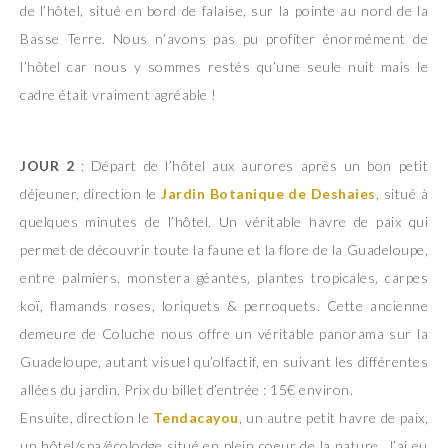
de l’hôtel, situé en bord de falaise, sur la pointe au nord de la
Basse Terre. Nous n’avons pas pu profiter énormément de
l’hôtel car nous y sommes restés qu’une seule nuit mais le
cadre était vraiment agréable !
JOUR 2
: Départ de l’hôtel aux aurores après un bon petit
déjeuner, direction le
Jardin Botanique de Deshaies
, situé à
quelques minutes de l’hôtel. Un véritable havre de paix qui
permet de découvrir toute la faune et la flore de la Guadeloupe,
entre palmiers, monstera géantes, plantes tropicales, carpes
koï, flamands roses, loriquets & perroquets. Cette ancienne
demeure de Coluche nous offre un véritable panorama sur la
Guadeloupe, autant visuel qu’olfactif, en suivant les différentes
allées du jardin. Prix du billet d’entrée : 15€ environ.
Ensuite, direction le
Tendacayou
, un autre petit havre de paix,
un hôtel/spa/écolodge situé en plein coeur de la nature. J’ai eu