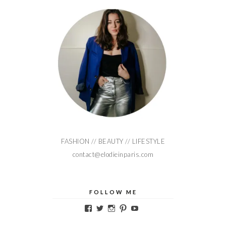
FASHION // BEAUTY // LIFESTYLE
contact@elodieinparis.com
FOLLOW ME
Voir
Voir
Voir
Voir
Voir
le
le
le
le
le
profil
profil
profil
profil
profil