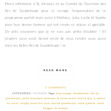
Merci infiniment à XL Airways et au Comité du Tourisme des
îles de Guadeloupe pour ce voyage, l’organisation de ce
programme parfait mais aussi à Mathieu, Julia, Lucile et Sophie
pour leur bonne humeur qui ont rendu ce séjour si agréable.
De jolis souvenirs que je ne suis pas prête d’oublier ! Et
j’espère vous avoir donné envie de vous rendre vous aussi
dans les belles îles de Guadeloupe ! xx
READ MORE
2 COMMENTS
CATEGORIES:
VOYAGES
Tags:
blog voyage
,
Guadeloupe
,
iles de
guadeloupe
,
jardin botanique deshaies
,
la créole beach hotel & spa
,
la maison
du cacao
,
langley resort fort royal
,
marché guadeloupe
,
marie galante
,
travel
blogger
,
XL Airways