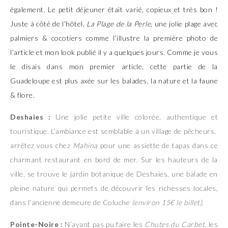
également. Le petit déjeuner était varié, copieux et très bon !
Juste à côté de l’hôtel,
La Plage de la Perle
, une jolie plage avec
palmiers & cocotiers comme l’illustre la première photo de
l’article et mon
look
publié il y a quelques jours. Comme je vous
le disais dans mon premier article, cette partie de la
Guadeloupe est plus axée sur les balades, la nature et la faune
& flore.
Deshaies :
Une jolie petite ville colorée, authentique et
touristique. L’ambiance est semblable à un village de pêcheurs,
arrêtez vous chez
Mahina
pour une assiette de tapas dans ce
charmant restaurant en bord de mer. Sur les hauteurs de la
ville, se trouve le jardin botanique de Deshaies, une balade en
pleine nature qui permets de découvrir les richesses locales,
dans l’ancienne demeure de Coluche
(environ 15€ le billet)
.
Pointe-Noire :
N’ayant pas pu faire les
Chutes du Carbet
, les