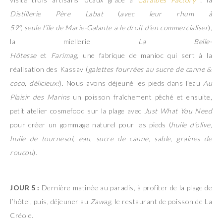
Distillerie Père Labat
(
avec leur rhum à
59°, seule l’île de Marie-Galante a le droit d’en commercialiser
),
la miellerie
La Belle-
Hôtesse
et
Farimag
, une fabrique de manioc qui sert à la
réalisation des Kassav (
galettes fourrées au sucre de canne &
coco, délicieux!
). Nous avons déjeuné les pieds dans l’eau
Au
Plaisir des Marins
un poisson fraîchement pêché et ensuite,
petit atelier cosmefood sur la plage avec
Just What You Need
pour créer un gommage naturel pour les pieds (
huile d’olive,
huile de tournesol, eau, sucre de canne, sable, graines de
roucou
).
JOUR 5 :
Dernière matinée au paradis, à profiter de la plage de
l’hôtel, puis, déjeuner au
Zawag
, le restaurant de poisson de La
Créole.