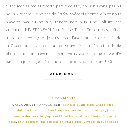
d’une mer agitée sur cette partie de l’île, nous n’avons pas pu
nous y rendre. Le volcan de
La
Soufrière
était trop loin et nous
n’avons pas pu nous y rendre non plus…une voiture est
vraiment INDISPENSABLE en Basse-Terre. En tout cas, c’était
un superbe voyage et je suis ravie d’avoir pu découvrir l’île de
la Guadeloupe. J’ai des tas de souvenirs en tête et plein de
photos qui font rêver. J’espère vous avoir donné envie d’y
partir un jour et j’espère que les photos vous plairont ! <3
READ MORE
8 COMMENTS
CATEGORIES:
VOYAGES
Tags:
deshaies guadeloupe
,
Guadeloupe
,
guadeloupe basse-terre
,
hotel langley resort
,
hotels guadeloupe
,
jardin
botanique deshaies
,
langley resort hotel fort royal
,
parrot bebop 2
,
pointe-
noire
,
saut d'acomat
,
une semaine en guadeloupe
,
voyager en guadeloupe