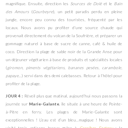
magnifique. Ensuite, direction les
Sources de Dolé
et le
Bain
des Amours
(
Gourbeyre
), un petit paradis perdu en pleine
jungle, encore peu connu des touristes, fréquenté par les
locaux. Nous avons pu profiter d’une source chaude qui
provenait directement du volcan de la Soufrière, et préparer un
gommage naturel à base de sucre de canne, café & huile de
coco. Direction la plage de sable noir de la Grande Anse pour
un déjeuner végétarien à base de produits et spécialités locales
(
giromon, piments végétariens, bananes pesées, carambole,
papaye…
) servi dans des demi calebasses. Retour à l’hôtel pour
profiter de la plage.
JOUR 4 :
Réveil plus que matinal, aujourd’hui nous passons la
journée sur
Marie-Galante
, île située à une heure de Pointe-
à-Pitre en ferry. Les plages de Marie-Galante sont
exceptionnelles ! L’eau est d’un bleu…magique ! Nous avons
visité trois artisans locaux grâce à
Caraïbes Factory
: la