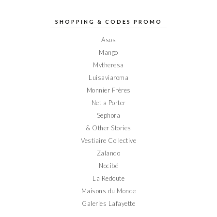
de
de
de
de
de
Elodieinparis
Elodieinparis
Elodieinparis
Elodieinparis
Elodieinparis
sur
sur
sur
sur
sur
SHOPPING & CODES PROMO
Facebook
Twitter
Instagram
Pinterest
YouTube
Asos
Mango
Mytheresa
Luisaviaroma
Monnier Frères
Net a Porter
Sephora
& Other Stories
Vestiaire Collective
Zalando
Nocibé
La Redoute
Maisons du Monde
Galeries Lafayette