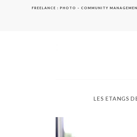
Aller
FREELANCE : PHOTO – COMMUNITY MANAGEME
au
contenu
elodie
LES ETANGS DE