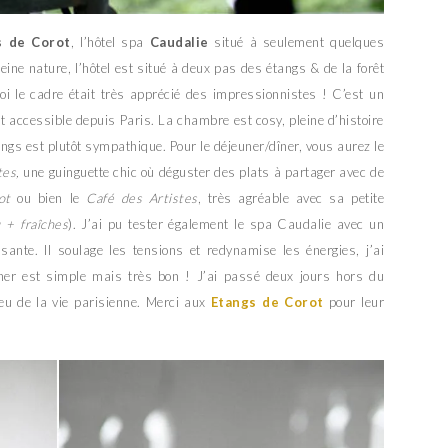
s de Corot
, l’hôtel spa
Caudalie
situé à seulement quelques
ine nature, l’hôtel est situé à deux pas des étangs & de la forêt
 le cadre était très apprécié des impressionnistes ! C’est un
nt accessible depuis Paris. La chambre est cosy, pleine d’histoire
tangs est plutôt sympathique. Pour le déjeuner/dîner, vous aurez le
tes,
une guinguette chic où déguster des plats à partager avec de
ot
ou bien le
Café des Artistes
, très agréable avec sa petite
 + fraîches
). J’ai pu tester également le spa Caudalie avec un
sante. Il soulage les tensions et redynamise les énergies, j’ai
uner est simple mais très bon ! J’ai passé deux jours hors du
eu de la vie parisienne. Merci aux
Etangs de Corot
pour leur